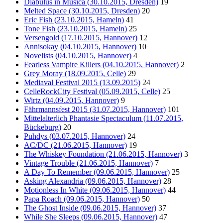
Diabulus in Musica (30.10.2015, Dresden)
19
Melted Space (30.10.2015, Dresden)
20
Eric Fish (23.10.2015, Hameln)
41
Tone Fish (23.10.2015, Hameln)
25
Versengold (17.10.2015, Hannover)
12
Annisokay (04.10.2015, Hannover)
10
Novelists (04.10.2015, Hannover)
4
Fearless Vampire Killers (04.10.2015, Hannover)
2
Grey Moray (18.09.2015, Celle)
29
Mediaval Festival 2015 (13.09.2015)
24
CelleRockCity Festival (05.09.2015, Celle)
25
Wirtz (04.09.2015, Hannover)
9
Fährmannsfest 2015 (31.07.2015, Hannover)
101
Mittelalterlich Phantasie Spectaculum (11.07.2015,
Bückeburg)
20
Puhdys (03.07.2015, Hannover)
24
AC/DC (21.06.2015, Hannover)
19
The Whiskey Foundation (21.06.2015, Hannover)
3
Vintage Trouble (21.06.2015, Hannover)
7
A Day To Remember (09.06.2015, Hannover)
25
Asking Alexandria (09.06.2015, Hannover)
28
Motionless In White (09.06.2015, Hannover)
44
Papa Roach (09.06.2015, Hannover)
50
The Ghost Inside (09.06.2015, Hannover)
37
While She Sleeps (09.06.2015, Hannover)
47