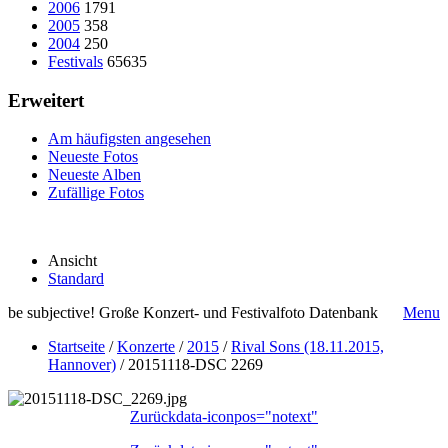
2006
1791
2005
358
2004
250
Festivals
65635
Erweitert
Am häufigsten angesehen
Neueste Fotos
Neueste Alben
Zufällige Fotos
Ansicht
Standard
be subjective! Große Konzert- und Festivalfoto Datenbank
Menu
Startseite
/
Konzerte
/
2015
/
Rival Sons (18.11.2015,
Hannover)
/
20151118-DSC 2269
Zurück
data-iconpos="notext"