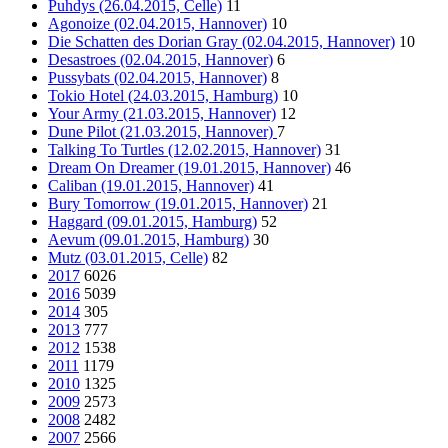
Puhdys (26.04.2015, Celle)
11
Agonoize (02.04.2015, Hannover)
10
Die Schatten des Dorian Gray (02.04.2015, Hannover)
10
Desastroes (02.04.2015, Hannover)
6
Pussybats (02.04.2015, Hannover)
8
Tokio Hotel (24.03.2015, Hamburg)
10
Your Army (21.03.2015, Hannover)
12
Dune Pilot (21.03.2015, Hannover)
7
Talking To Turtles (12.02.2015, Hannover)
31
Dream On Dreamer (19.01.2015, Hannover)
46
Caliban (19.01.2015, Hannover)
41
Bury Tomorrow (19.01.2015, Hannover)
21
Haggard (09.01.2015, Hamburg)
52
Aevum (09.01.2015, Hamburg)
30
Mutz (03.01.2015, Celle)
82
2017
6026
2016
5039
2014
305
2013
777
2012
1538
2011
1179
2010
1325
2009
2573
2008
2482
2007
2566