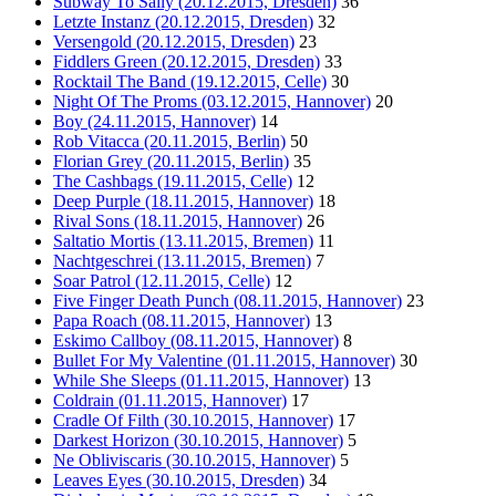
Subway To Sally (20.12.2015, Dresden)
36
Letzte Instanz (20.12.2015, Dresden)
32
Versengold (20.12.2015, Dresden)
23
Fiddlers Green (20.12.2015, Dresden)
33
Rocktail The Band (19.12.2015, Celle)
30
Night Of The Proms (03.12.2015, Hannover)
20
Boy (24.11.2015, Hannover)
14
Rob Vitacca (20.11.2015, Berlin)
50
Florian Grey (20.11.2015, Berlin)
35
The Cashbags (19.11.2015, Celle)
12
Deep Purple (18.11.2015, Hannover)
18
Rival Sons (18.11.2015, Hannover)
26
Saltatio Mortis (13.11.2015, Bremen)
11
Nachtgeschrei (13.11.2015, Bremen)
7
Soar Patrol (12.11.2015, Celle)
12
Five Finger Death Punch (08.11.2015, Hannover)
23
Papa Roach (08.11.2015, Hannover)
13
Eskimo Callboy (08.11.2015, Hannover)
8
Bullet For My Valentine (01.11.2015, Hannover)
30
While She Sleeps (01.11.2015, Hannover)
13
Coldrain (01.11.2015, Hannover)
17
Cradle Of Filth (30.10.2015, Hannover)
17
Darkest Horizon (30.10.2015, Hannover)
5
Ne Obliviscaris (30.10.2015, Hannover)
5
Leaves Eyes (30.10.2015, Dresden)
34