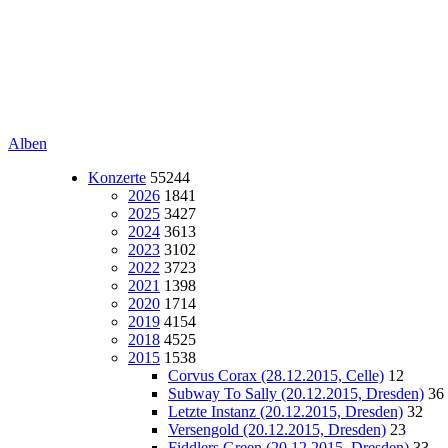
Alben
Konzerte
55244
2026
1841
2025
3427
2024
3613
2023
3102
2022
3723
2021
1398
2020
1714
2019
4154
2018
4525
2015
1538
Corvus Corax (28.12.2015, Celle)
12
Subway To Sally (20.12.2015, Dresden)
36
Letzte Instanz (20.12.2015, Dresden)
32
Versengold (20.12.2015, Dresden)
23
Fiddlers Green (20.12.2015, Dresden)
33