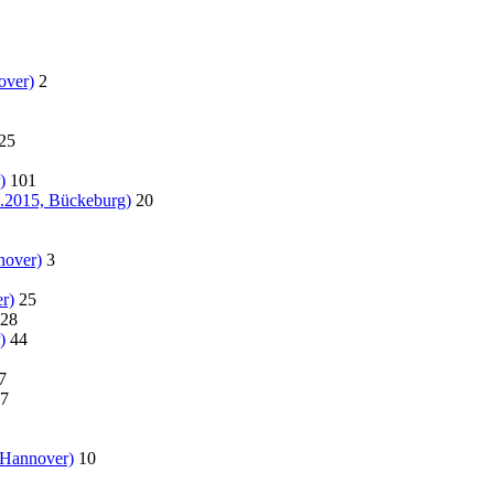
over)
2
25
)
101
07.2015, Bückeburg)
20
nover)
3
r)
25
28
)
44
7
7
 Hannover)
10