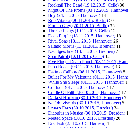
Rocktail The Band (19.12.2015, Celle)
30
Night Of The Proms (03.12.2015, Hannover
Boy (24.11.2015, Hannover)
14
Rob Vitacca (20.11.2015, Berlin)
50
Florian Grey (20.11.2015, Berlin)
35
The Cashbags (19.11.2015, Celle)
12
Deep Purple (18.11.2015, Hannover)
18
Rival Sons (18.11.2015, Hannover)
26
Saltatio Mortis (13.11.2015, Bremen)
11
Nachtgeschrei (13.11.2015, Bremen)
7
Soar Patrol (12.11.2015, Celle)
12
Five Finger Death Punch (08.11.2015, Han
Papa Roach (08.11.2015, Hannover)
13
Eskimo Callboy (08.11.2015, Hannover)
8
Bullet For My Valentine (01.11.2015, Hann
While She Sleeps (01.11.2015, Hannover)
1
Coldrain (01.11.2015, Hannover)
17
Cradle Of Filth (30.10.2015, Hannover)
17
Darkest Horizon (30.10.2015, Hannover)
5
Ne Obliviscaris (30.10.2015, Hannover)
5
Leaves Eyes (30.10.2015, Dresden)
34
Diabulus in Musica (30.10.2015, Dresden)
Melted Space (30.10.2015, Dresden)
20
Eric Fish (23.10.2015, Hameln)
41