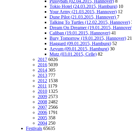
Pussybats (02.04.2015, Hannover)
8
Tokio Hotel (24.03.2015, Hamburg)
10
Your Army (21.03.2015, Hannover)
12
Dune Pilot (21.03.2015, Hannover)
7
Talking To Turtles (12.02.2015, Hannover)
Dream On Dreamer (19.01.2015, Hannover
Caliban (19.01.2015, Hannover)
41
Bury Tomorrow (19.01.2015, Hannover)
21
Haggard (09.01.2015, Hamburg)
52
Aevum (09.01.2015, Hamburg)
30
Mutz (03.01.2015, Celle)
82
2017
6026
2016
5039
2014
305
2013
777
2012
1538
2011
1179
2010
1325
2009
2573
2008
2482
2007
2566
2006
1791
2005
358
2004
250
Festivals
65635