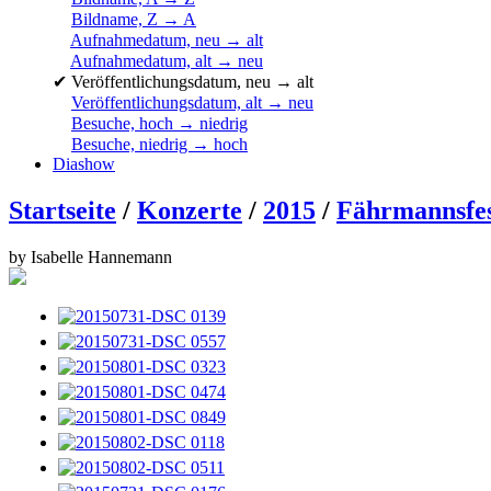
Bildname, Z → A
Aufnahmedatum, neu → alt
Aufnahmedatum, alt → neu
✔
Veröffentlichungsdatum, neu → alt
Veröffentlichungsdatum, alt → neu
Besuche, hoch → niedrig
Besuche, niedrig → hoch
Diashow
Startseite
/
Konzerte
/
2015
/
Fährmannsfes
by Isabelle Hannemann