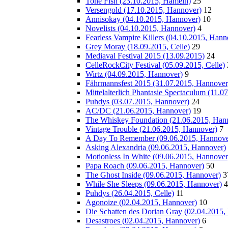
Tone Fish (23.10.2015, Hameln)
25
Versengold (17.10.2015, Hannover)
12
Annisokay (04.10.2015, Hannover)
10
Novelists (04.10.2015, Hannover)
4
Fearless Vampire Killers (04.10.2015, Hann
Grey Moray (18.09.2015, Celle)
29
Mediaval Festival 2015 (13.09.2015)
24
CelleRockCity Festival (05.09.2015, Celle)
Wirtz (04.09.2015, Hannover)
9
Fährmannsfest 2015 (31.07.2015, Hannover
Mittelalterlich Phantasie Spectaculum (11.
Puhdys (03.07.2015, Hannover)
24
AC/DC (21.06.2015, Hannover)
19
The Whiskey Foundation (21.06.2015, Han
Vintage Trouble (21.06.2015, Hannover)
7
A Day To Remember (09.06.2015, Hannove
Asking Alexandria (09.06.2015, Hannover)
Motionless In White (09.06.2015, Hannover
Papa Roach (09.06.2015, Hannover)
50
The Ghost Inside (09.06.2015, Hannover)
3
While She Sleeps (09.06.2015, Hannover)
4
Puhdys (26.04.2015, Celle)
11
Agonoize (02.04.2015, Hannover)
10
Die Schatten des Dorian Gray (02.04.2015,
Desastroes (02.04.2015, Hannover)
6