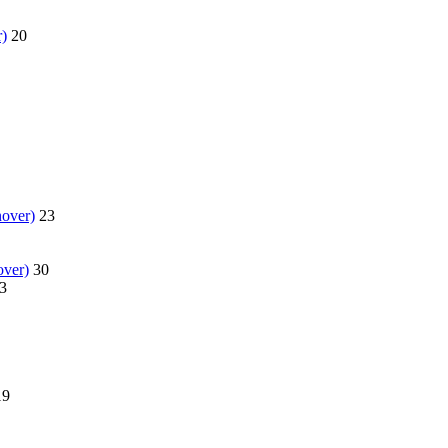
)
20
nover)
23
over)
30
3
19