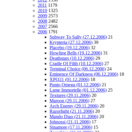
2011
1179
2010
1325
2009
2573
2008
2482
2007
2566
2006
1791
Subway To Sally (27.12.2006)
21
Krypteria (27.12.2006)
39
Placebo (19.12.2006)
32
Howling Bells (19.12.2006)
31
Deathstars (10.12.2006)
29
Cradle Of Filth (10.12.2006)
27
Terminal Choice (06.12.2006)
24
Eminence Of Darkness (06.12.2006)
18
XPQ21 (01.12.2006)
18
Punto Omega (01.12.2006)
21
Lame Immortelle (01.12.2006)
25
Textures (29.11.2006)
20
Maroon (29.11.2006)
27
Arch Enemy (29.11.2006)
20
Razorlight (21.11.2006)
20
Mando Diao (21.11.2006)
20
Johnossi (21.11.2006)
17
Sinamore (17.11.2006)
15