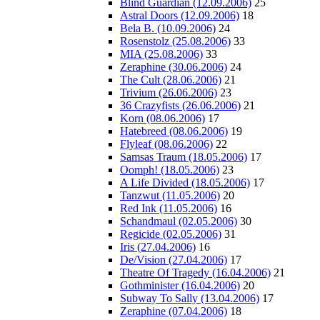
Blind Guardian (12.09.2006)
25
Astral Doors (12.09.2006)
18
Bela B. (10.09.2006)
24
Rosenstolz (25.08.2006)
33
MIA (25.08.2006)
33
Zeraphine (30.06.2006)
24
The Cult (28.06.2006)
21
Trivium (26.06.2006)
23
36 Crazyfists (26.06.2006)
21
Korn (08.06.2006)
17
Hatebreed (08.06.2006)
19
Flyleaf (08.06.2006)
22
Samsas Traum (18.05.2006)
17
Oomph! (18.05.2006)
23
A Life Divided (18.05.2006)
17
Tanzwut (11.05.2006)
20
Red Ink (11.05.2006)
16
Schandmaul (02.05.2006)
30
Regicide (02.05.2006)
31
Iris (27.04.2006)
16
De/Vision (27.04.2006)
17
Theatre Of Tragedy (16.04.2006)
21
Gothminister (16.04.2006)
20
Subway To Sally (13.04.2006)
17
Zeraphine (07.04.2006)
18