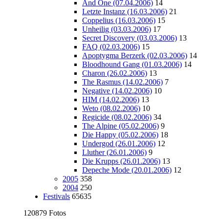
And One (07.04.2006)
14
Letzte Instanz (16.03.2006)
21
Coppelius (16.03.2006)
15
Unheilig (03.03.2006)
17
Secret Discovery (03.03.2006)
13
FAQ (02.03.2006)
15
Apoptygma Berzerk (02.03.2006)
14
Bloodhound Gang (01.03.2006)
14
Charon (26.02.2006)
13
The Rasmus (14.02.2006)
7
Negative (14.02.2006)
10
HIM (14.02.2006)
13
Weto (08.02.2006)
10
Regicide (08.02.2006)
34
The Alpine (05.02.2006)
9
Die Happy (05.02.2006)
18
Undergod (26.01.2006)
12
Lluther (26.01.2006)
9
Die Krupps (26.01.2006)
13
Depeche Mode (20.01.2006)
12
2005
358
2004
250
Festivals
65635
120879 Fotos