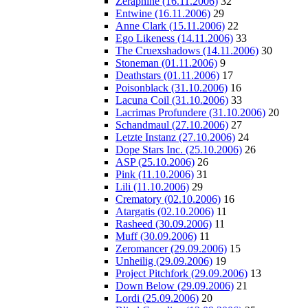
Zeraphine (16.11.2006)
32
Entwine (16.11.2006)
29
Anne Clark (15.11.2006)
22
Ego Likeness (14.11.2006)
33
The Cruexshadows (14.11.2006)
30
Stoneman (01.11.2006)
9
Deathstars (01.11.2006)
17
Poisonblack (31.10.2006)
16
Lacuna Coil (31.10.2006)
33
Lacrimas Profundere (31.10.2006)
20
Schandmaul (27.10.2006)
27
Letzte Instanz (27.10.2006)
24
Dope Stars Inc. (25.10.2006)
26
ASP (25.10.2006)
26
Pink (11.10.2006)
31
Lili (11.10.2006)
29
Crematory (02.10.2006)
16
Atargatis (02.10.2006)
11
Rasheed (30.09.2006)
11
Muff (30.09.2006)
11
Zeromancer (29.09.2006)
15
Unheilig (29.09.2006)
19
Project Pitchfork (29.09.2006)
13
Down Below (29.09.2006)
21
Lordi (25.09.2006)
20