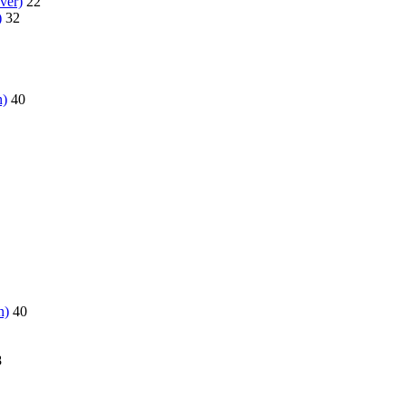
ver)
22
)
32
n)
40
n)
40
8