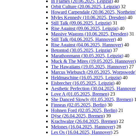
In Flames (20.06.2025, Leipzig)
40
Orbit Culture (20.06.2025, Leipzig)
32
Howard Carpendale (20.06.2025, Northeim
Myles Kennedy (10.06.2025, Dresden)
40
Still Talk (09.06.2025, Leipzig)
31
Rise Against (09.06.2025, Leipzig)
40
Massive Wagons (10.06.2025, Dresden)
31
Still Talk (04.06.2025, Hannover)
40
Rise Against (04.06.2025, Hannover)
40
Betontod (30.05.2025, Leipzig)
37
Marathonmann (30.05.2025, Leipzig)
40
Muck & The Mires (19.05.2025, Hannover)
The Hawaiians (19.05.2025, Hannover)
27
Marcus Wiebusch (29.05.2025, Worpswede
Heldmaschine (16.05.2025, Leipzig)
40
Eisbrecher (16.05.2025, Leipzig)
40
Aesthetic Perfection (30.04.2025, Hannover
Love A (01.05.2025, Bremen)
23
She Danced Slowly (01.05.2025, Bremen)
Finneas (02.05.2025, Berlin)
30
Hohnen Ford (02.05.2025, Berlin)
21
Dÿse (26.04.2025, Bremen)
39
Krachwalze (26.04.2025, Bremen)
22
Melones (16.04.2025, Hannover)
28
Les Os (16.04.2025, Hannover)
25