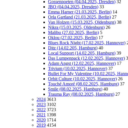
Gossenpoeten (04.04.2025, Dresden)
32
JBO (04.04.2025, Dresden)
33
Emma Harner (21.03.2025, Berlin)
14
Orla Gartland (21.03.2025, Berlin)
27
Van Holzen (15.03.2025, Oldenburg)
38
Nikra (15.03.2025, Oldenburg)
26
Malibu (27.02.2025, Berlin)
5
Oklou (27.02.2025, Berlin)
17
Blues Rock Night (17.02.2025, Hannover)
Ditz (14.02.205, Hamburg)
40
Local Support (14.02.205, Hamburg)
39
Das Lumpenpack (12.02.2025, Hannover)
Adam Angst (12.02.2025, Hannover)
17
Trivium (10.02.2025, Hannover)
37
Bullet For My Valentine (10.02.2025, Hann
Orbit Culture (10.02.2025, Hannover)
26
Touché Amoré (08.02.2025, Hamburg)
37
Smile (08.02.2025, Hamburg)
40
Trauma Ray (08.02.2025, Hamburg)
27
2024
3613
2023
3102
2022
3723
2021
1398
2020
1714
2019
4154