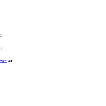
27
31
over)
40