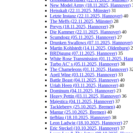
New Model Army (18.11.2025, Hannover)
Heisskalt (22.11.2025, Münster)
31
Letzte Instanz (22.11.2025, Hannover)
40
The Meffs (22.11.2025, Münster)
28
Preyrs (18.11.2025, Hannover)
29
Die Kammer (22.11.2025, Hannover)
40
Scumdogz (05.11.2025, Hannover)
27
Drunken Swallows (07.11.2025, Hannover)
Martin Kohlstedt (14.11.2025, Oldenburg)
2
BRDigung (07.11.2025, Hannover)
35
White Rose Transmission (01.11.2025, Han
Turbo AC' s (05.11.2025, Hannover)
38
The Chameleons (01.11.2025, Hannover)
3
April Wine (03.11.2025, Hannover)
33
Battle Beast (04.11.2025, Hannover)
40
Uriah Heep (03.11.2025, Hannover)
40
Dominum (04.11.2025, Hannover)
23
Heavy Pettin (03.11.2025, Hannover)
36
Majestica (04.11.2025, Hannover)
37
Tackleberry (25.10.2025, Bremen)
40
Mantar (25.10.2025, Bremen)
40
tiefblau (18.10.2025, Hannover)
38
Leon Ladwig (18.10.2025, Hannover)
27
Eric Steckel (10.10.2025, Hannover)
37