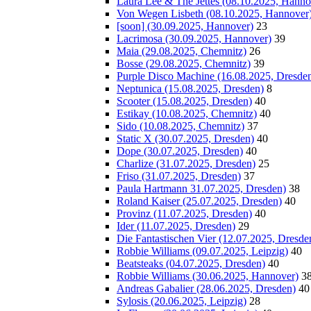
Laura Lee & The Jettes (08.10.2025, Hanno
Von Wegen Lisbeth (08.10.2025, Hannover
[soon] (30.09.2025, Hannover)
23
Lacrimosa (30.09.2025, Hannover)
39
Maia (29.08.2025, Chemnitz)
26
Bosse (29.08.2025, Chemnitz)
39
Purple Disco Machine (16.08.2025, Dresde
Neptunica (15.08.2025, Dresden)
8
Scooter (15.08.2025, Dresden)
40
Estikay (10.08.2025, Chemnitz)
40
Sido (10.08.2025, Chemnitz)
37
Static X (30.07.2025, Dresden)
40
Dope (30.07.2025, Dresden)
40
Charlize (31.07.2025, Dresden)
25
Friso (31.07.2025, Dresden)
37
Paula Hartmann 31.07.2025, Dresden)
38
Roland Kaiser (25.07.2025, Dresden)
40
Provinz (11.07.2025, Dresden)
40
Ider (11.07.2025, Dresden)
29
Die Fantastischen Vier (12.07.2025, Dresde
Robbie Williams (09.07.2025, Leipzig)
40
Beatsteaks (04.07.2025, Dresden)
40
Robbie Williams (30.06.2025, Hannover)
3
Andreas Gabalier (28.06.2025, Dresden)
40
Sylosis (20.06.2025, Leipzig)
28