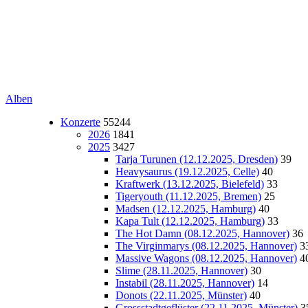
Alben
Konzerte
55244
2026
1841
2025
3427
Tarja Turunen (12.12.2025, Dresden)
39
Heavysaurus (19.12.2025, Celle)
40
Kraftwerk (13.12.2025, Bielefeld)
33
Tigeryouth (11.12.2025, Bremen)
25
Madsen (12.12.2025, Hamburg)
40
Kapa Tult (12.12.2025, Hamburg)
33
The Hot Damn (08.12.2025, Hannover)
36
The Virginmarys (08.12.2025, Hannover)
3
Massive Wagons (08.12.2025, Hannover)
4
Slime (28.11.2025, Hannover)
30
Instabil (28.11.2025, Hannover)
14
Donots (22.11.2025, Münster)
40
Grossstadtgeflüster (22.11.2025, Münster)
3