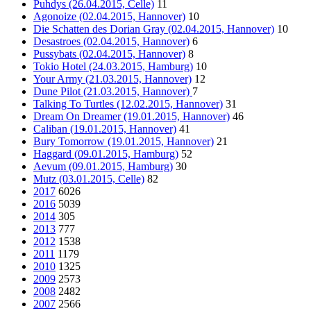
Puhdys (26.04.2015, Celle)
11
Agonoize (02.04.2015, Hannover)
10
Die Schatten des Dorian Gray (02.04.2015, Hannover)
10
Desastroes (02.04.2015, Hannover)
6
Pussybats (02.04.2015, Hannover)
8
Tokio Hotel (24.03.2015, Hamburg)
10
Your Army (21.03.2015, Hannover)
12
Dune Pilot (21.03.2015, Hannover)
7
Talking To Turtles (12.02.2015, Hannover)
31
Dream On Dreamer (19.01.2015, Hannover)
46
Caliban (19.01.2015, Hannover)
41
Bury Tomorrow (19.01.2015, Hannover)
21
Haggard (09.01.2015, Hamburg)
52
Aevum (09.01.2015, Hamburg)
30
Mutz (03.01.2015, Celle)
82
2017
6026
2016
5039
2014
305
2013
777
2012
1538
2011
1179
2010
1325
2009
2573
2008
2482
2007
2566