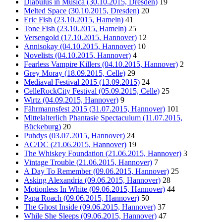
Diabulus in Musica (30.10.2015, Dresden)
19
Melted Space (30.10.2015, Dresden)
20
Eric Fish (23.10.2015, Hameln)
41
Tone Fish (23.10.2015, Hameln)
25
Versengold (17.10.2015, Hannover)
12
Annisokay (04.10.2015, Hannover)
10
Novelists (04.10.2015, Hannover)
4
Fearless Vampire Killers (04.10.2015, Hannover)
2
Grey Moray (18.09.2015, Celle)
29
Mediaval Festival 2015 (13.09.2015)
24
CelleRockCity Festival (05.09.2015, Celle)
25
Wirtz (04.09.2015, Hannover)
9
Fährmannsfest 2015 (31.07.2015, Hannover)
101
Mittelalterlich Phantasie Spectaculum (11.07.2015,
Bückeburg)
20
Puhdys (03.07.2015, Hannover)
24
AC/DC (21.06.2015, Hannover)
19
The Whiskey Foundation (21.06.2015, Hannover)
3
Vintage Trouble (21.06.2015, Hannover)
7
A Day To Remember (09.06.2015, Hannover)
25
Asking Alexandria (09.06.2015, Hannover)
28
Motionless In White (09.06.2015, Hannover)
44
Papa Roach (09.06.2015, Hannover)
50
The Ghost Inside (09.06.2015, Hannover)
37
While She Sleeps (09.06.2015, Hannover)
47