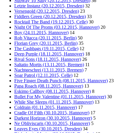
Subway To Sally (20.12.2015, Dresden)
36
Letzte Instanz (20.12.2015, Dresden)
32
Versengold (20.12.2015, Dresden)
23
Fiddlers Green (20.12.2015, Dresden)
33
Rocktail The Band (19.12.2015, Celle)
30
Night Of The Proms (03.12.2015, Hannover)
20
Boy (24.11.2015, Hannover)
14
Rob Vitacca (20.11.2015, Berlin)
50
Florian Grey (20.11.2015, Berlin)
35
The Cashbags (19.11.2015, Celle)
12
Deep Purple (18.11.2015, Hannover)
18
Rival Sons (18.11.2015, Hannover)
26
Saltatio Mortis (13.11.2015, Bremen)
11
Nachtgeschrei (13.11.2015, Bremen)
7
Soar Patrol (12.11.2015, Celle)
12
Five Finger Death Punch (08.11.2015, Hannover)
23
Papa Roach (08.11.2015, Hannover)
13
Eskimo Callboy (08.11.2015, Hannover)
8
Bullet For My Valentine (01.11.2015, Hannover)
30
While She Sleeps (01.11.2015, Hannover)
13
Coldrain (01.11.2015, Hannover)
17
Cradle Of Filth (30.10.2015, Hannover)
17
Darkest Horizon (30.10.2015, Hannover)
5
Ne Obliviscaris (30.10.2015, Hannover)
5
Leaves Eyes (30.10.2015, Dresden)
34