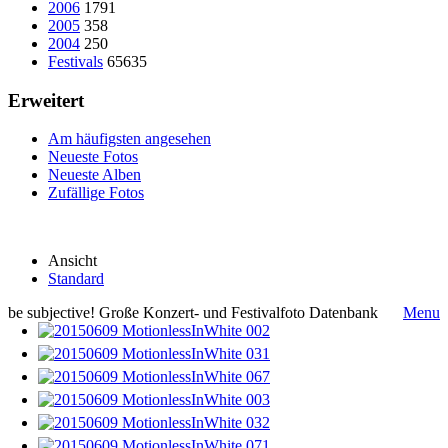
2006
1791
2005
358
2004
250
Festivals
65635
Erweitert
Am häufigsten angesehen
Neueste Fotos
Neueste Alben
Zufällige Fotos
Ansicht
Standard
be subjective! Große Konzert- und Festivalfoto Datenbank
Menu