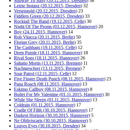
Subway To Sally (20.12.2015, Dresden)
36
Letzte Instanz (20.12.2015, Dresden)
32
Versengold (20.12.2015, Dresden)
23
Fiddlers Green (20.12.2015, Dresden)
33
Rocktail The Band (19.12.2015, Celle)
30
Night Of The Proms (03.12.2015, Hannover)
20
Boy (24.11.2015, Hannover)
14
Rob Vitacca (20.11.2015, Berlin)
50
Florian Grey (20.11.2015, Berlin)
35
The Cashbags (19.11.2015, Celle)
12
Deep Purple (18.11.2015, Hannover)
18
Rival Sons (18.11.2015, Hannover)
26
Saltatio Mortis (13.11.2015, Bremen)
11
Nachtgeschrei (13.11.2015, Bremen)
7
Soar Patrol (12.11.2015, Celle)
12
Five Finger Death Punch (08.11.2015, Hannover)
23
Papa Roach (08.11.2015, Hannover)
13
Eskimo Callboy (08.11.2015, Hannover)
8
Bullet For My Valentine (01.11.2015, Hannover)
30
While She Sleeps (01.11.2015, Hannover)
13
Coldrain (01.11.2015, Hannover)
17
Cradle Of Filth (30.10.2015, Hannover)
17
Darkest Horizon (30.10.2015, Hannover)
5
Ne Obliviscaris (30.10.2015, Hannover)
5
Leaves Eyes (30.10.2015, Dresden)
34