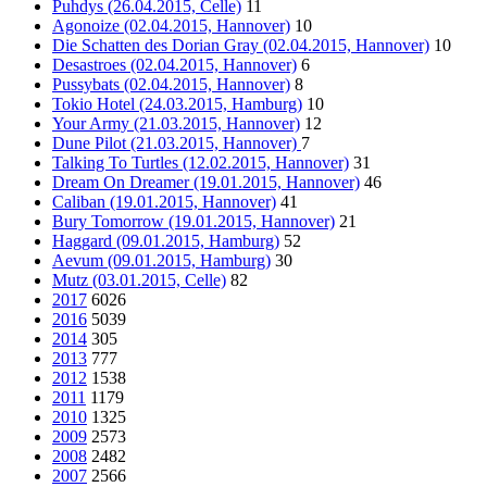
Puhdys (26.04.2015, Celle)
11
Agonoize (02.04.2015, Hannover)
10
Die Schatten des Dorian Gray (02.04.2015, Hannover)
10
Desastroes (02.04.2015, Hannover)
6
Pussybats (02.04.2015, Hannover)
8
Tokio Hotel (24.03.2015, Hamburg)
10
Your Army (21.03.2015, Hannover)
12
Dune Pilot (21.03.2015, Hannover)
7
Talking To Turtles (12.02.2015, Hannover)
31
Dream On Dreamer (19.01.2015, Hannover)
46
Caliban (19.01.2015, Hannover)
41
Bury Tomorrow (19.01.2015, Hannover)
21
Haggard (09.01.2015, Hamburg)
52
Aevum (09.01.2015, Hamburg)
30
Mutz (03.01.2015, Celle)
82
2017
6026
2016
5039
2014
305
2013
777
2012
1538
2011
1179
2010
1325
2009
2573
2008
2482
2007
2566