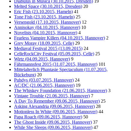
Diabulus in Musica (30.10.2015, Dresden)
19
Melted Space (30.10.2015, Dresden)
20
Eric Fish (23.10.2015, Hameln)
41
Tone Fish (23.10.2015, Hameln)
25
Versengold (17.10.2015, Hannover)
12
Annisokay (04.10.2015, Hannover)
10
Novelists (04.10.2015, Hannover)
4
Fearless Vampire Killers (04.10.2015, Hannover)
2
Grey Moray (18.09.2015, Celle)
29
Mediaval Festival 2015 (13.09.2015)
24
CelleRockCity Festival (05.09.2015, Celle)
25
Wirtz (04.09.2015, Hannover)
9
Fährmannsfest 2015 (31.07.2015, Hannover)
101
Mittelalterlich Phantasie Spectaculum (11.07.2015,
Bückeburg)
20
Puhdys (03.07.2015, Hannover)
24
AC/DC (21.06.2015, Hannover)
19
The Whiskey Foundation (21.06.2015, Hannover)
3
Vintage Trouble (21.06.2015, Hannover)
7
A Day To Remember (09.06.2015, Hannover)
25
Asking Alexandria (09.06.2015, Hannover)
28
Motionless In White (09.06.2015, Hannover)
44
Papa Roach (09.06.2015, Hannover)
50
The Ghost Inside (09.06.2015, Hannover)
37
While She Sleeps (09.06.2015, Hannover)
47