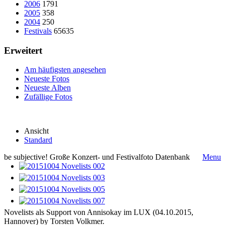
2006
1791
2005
358
2004
250
Festivals
65635
Erweitert
Am häufigsten angesehen
Neueste Fotos
Neueste Alben
Zufällige Fotos
Ansicht
Standard
be subjective! Große Konzert- und Festivalfoto Datenbank
Menu
Novelists als Support von Annisokay im LUX (04.10.2015,
Hannover) by Torsten Volkmer.