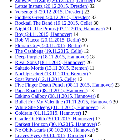
Subway To Sally (20.12.2015, Dresden)
36
Letzte Instanz (20.12.2015, Dresden)
32
Versengold (20.12.2015, Dresden)
23
Fiddlers Green (20.12.2015, Dresden)
33
Rocktail The Band (19.12.2015, Celle)
30
Night Of The Proms (03.12.2015, Hannover)
20
Boy (24.11.2015, Hannover)
14
Rob Vitacca (20.11.2015, Berlin)
50
Florian Grey (20.11.2015, Berlin)
35
The Cashbags (19.11.2015, Celle)
12
Deep Purple (18.11.2015, Hannover)
18
Rival Sons (18.11.2015, Hannover)
26
Saltatio Mortis (13.11.2015, Bremen)
11
Nachtgeschrei (13.11.2015, Bremen)
7
Soar Patrol (12.11.2015, Celle)
12
Five Finger Death Punch (08.11.2015, Hannover)
23
Papa Roach (08.11.2015, Hannover)
13
Eskimo Callboy (08.11.2015, Hannover)
8
Bullet For My Valentine (01.11.2015, Hannover)
30
While She Sleeps (01.11.2015, Hannover)
13
Coldrain (01.11.2015, Hannover)
17
Cradle Of Filth (30.10.2015, Hannover)
17
Darkest Horizon (30.10.2015, Hannover)
5
Ne Obliviscaris (30.10.2015, Hannover)
5
Leaves Eyes (30.10.2015, Dresden)
34