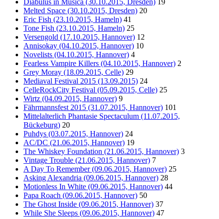
Diabulus in Musica (30.10.2015, Dresden)
19
Melted Space (30.10.2015, Dresden)
20
Eric Fish (23.10.2015, Hameln)
41
Tone Fish (23.10.2015, Hameln)
25
Versengold (17.10.2015, Hannover)
12
Annisokay (04.10.2015, Hannover)
10
Novelists (04.10.2015, Hannover)
4
Fearless Vampire Killers (04.10.2015, Hannover)
2
Grey Moray (18.09.2015, Celle)
29
Mediaval Festival 2015 (13.09.2015)
24
CelleRockCity Festival (05.09.2015, Celle)
25
Wirtz (04.09.2015, Hannover)
9
Fährmannsfest 2015 (31.07.2015, Hannover)
101
Mittelalterlich Phantasie Spectaculum (11.07.2015,
Bückeburg)
20
Puhdys (03.07.2015, Hannover)
24
AC/DC (21.06.2015, Hannover)
19
The Whiskey Foundation (21.06.2015, Hannover)
3
Vintage Trouble (21.06.2015, Hannover)
7
A Day To Remember (09.06.2015, Hannover)
25
Asking Alexandria (09.06.2015, Hannover)
28
Motionless In White (09.06.2015, Hannover)
44
Papa Roach (09.06.2015, Hannover)
50
The Ghost Inside (09.06.2015, Hannover)
37
While She Sleeps (09.06.2015, Hannover)
47