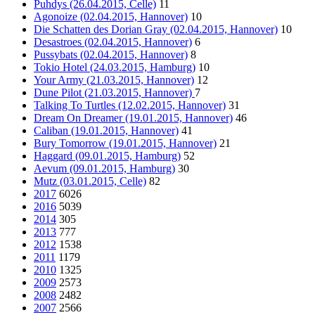
Puhdys (26.04.2015, Celle)
11
Agonoize (02.04.2015, Hannover)
10
Die Schatten des Dorian Gray (02.04.2015, Hannover)
10
Desastroes (02.04.2015, Hannover)
6
Pussybats (02.04.2015, Hannover)
8
Tokio Hotel (24.03.2015, Hamburg)
10
Your Army (21.03.2015, Hannover)
12
Dune Pilot (21.03.2015, Hannover)
7
Talking To Turtles (12.02.2015, Hannover)
31
Dream On Dreamer (19.01.2015, Hannover)
46
Caliban (19.01.2015, Hannover)
41
Bury Tomorrow (19.01.2015, Hannover)
21
Haggard (09.01.2015, Hamburg)
52
Aevum (09.01.2015, Hamburg)
30
Mutz (03.01.2015, Celle)
82
2017
6026
2016
5039
2014
305
2013
777
2012
1538
2011
1179
2010
1325
2009
2573
2008
2482
2007
2566