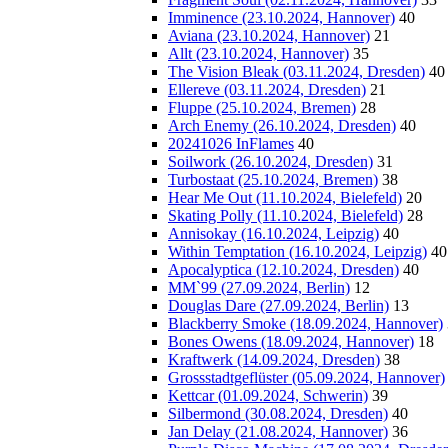
Imminence (23.10.2024, Hannover)
40
Aviana (23.10.2024, Hannover)
21
Allt (23.10.2024, Hannover)
35
The Vision Bleak (03.11.2024, Dresden)
40
Ellereve (03.11.2024, Dresden)
21
Fluppe (25.10.2024, Bremen)
28
Arch Enemy (26.10.2024, Dresden)
40
20241026 InFlames
40
Soilwork (26.10.2024, Dresden)
31
Turbostaat (25.10.2024, Bremen)
38
Hear Me Out (11.10.2024, Bielefeld)
20
Skating Polly (11.10.2024, Bielefeld)
28
Annisokay (16.10.2024, Leipzig)
40
Within Temptation (16.10.2024, Leipzig)
40
Apocalyptica (12.10.2024, Dresden)
40
MM`99 (27.09.2024, Berlin)
12
Douglas Dare (27.09.2024, Berlin)
13
Blackberry Smoke (18.09.2024, Hannover)
Bones Owens (18.09.2024, Hannover)
18
Kraftwerk (14.09.2024, Dresden)
38
Grossstadtgeflüster (05.09.2024, Hannover)
Kettcar (01.09.2024, Schwerin)
39
Silbermond (30.08.2024, Dresden)
40
Jan Delay (21.08.2024, Hannover)
36