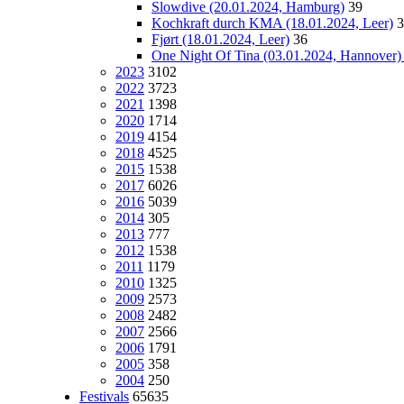
Slowdive (20.01.2024, Hamburg)
39
Kochkraft durch KMA (18.01.2024, Leer)
3
Fjørt (18.01.2024, Leer)
36
One Night Of Tina (03.01.2024, Hannover
2023
3102
2022
3723
2021
1398
2020
1714
2019
4154
2018
4525
2015
1538
2017
6026
2016
5039
2014
305
2013
777
2012
1538
2011
1179
2010
1325
2009
2573
2008
2482
2007
2566
2006
1791
2005
358
2004
250
Festivals
65635