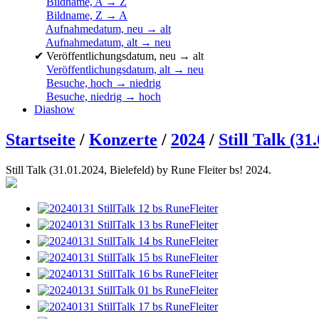
Bildname, A → Z
Bildname, Z → A
Aufnahmedatum, neu → alt
Aufnahmedatum, alt → neu
✔
Veröffentlichungsdatum, neu → alt
Veröffentlichungsdatum, alt → neu
Besuche, hoch → niedrig
Besuche, niedrig → hoch
Diashow
Startseite
/
Konzerte
/
2024
/
Still Talk (31
Still Talk (31.01.2024, Bielefeld) by Rune Fleiter bs! 2024.