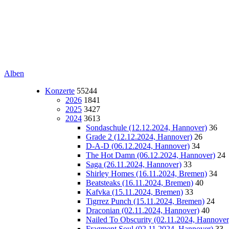
Alben
Konzerte
55244
2026
1841
2025
3427
2024
3613
Sondaschule (12.12.2024, Hannover)
36
Grade 2 (12.12.2024, Hannover)
26
D-A-D (06.12.2024, Hannover)
34
The Hot Damn (06.12.2024, Hannover)
24
Saga (26.11.2024, Hannover)
33
Shirley Homes (16.11.2024, Bremen)
34
Beatsteaks (16.11.2024, Bremen)
40
Kafvka (15.11.2024, Bremen)
33
Tigrrez Punch (15.11.2024, Bremen)
24
Draconian (02.11.2024, Hannover)
40
Nailed To Obscurity (02.11.2024, Hannover
Fragment Soul (02.11.2024, Hannover)
33