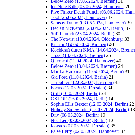
Below Zero (17.05.2024, Bremen)
31
Ice Nine Kills (03.06.2024, Hannover)
20
Five Finger Death Punch (03.06.2024, Han
Tool (25.05.2024, Hannover)
37
Samsas Traum (03.05.2024, Hannover)
39
Declan McKenna (23.04.2024, Berlin)
37
Soft Launch (23.04.2024, Berlin)
30
The Notwist (18.04.2024, Oldenburg)
33
Kettcar (14.04.2024, Bremen)
40
Kochkraft durch KMA (14.04.2024, Breme
Trixsi (13.04.2024, Bremen)
25
Querbeat (11.04.2024, Hannover)
40
Below Zero (13.04.2024, Bremen)
24
Marika Hackman (11.04.2024, Berlin)
31
Gia Ford (11.04.2024, Berlin)
21
Turbobier (12.03.2024, Dresden)
35
Focus (12.03.2024, Dresden)
34
Griff (16.03.2024, Berlin)
24
CXLOE (16.03.2024, Berlin)
14
Sophie Ellis-Bextor (12.03.2024, Berlin)
22
Holiday Sidewinder (12.03.2024, Berlin)
13
Diiv (08.03.2024, Berlin)
19
Noa Lee (08.03.2024, Berlin)
12
Kovacs (07.03.2024, Dresden)
35
False Lefty (02.03.2024, Hannover)
37