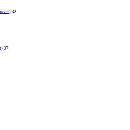
nover)
32
n)
37