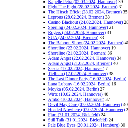
Kapelle Petra (02.03.2024, Hannover)
39
Fight The Fight (28.02.2024, Bremen)
31
The Hirsch Effekt (28.02.2024, Bremen)
35
Leprous (28.02.2024, Bremen)
38
Casino Blackout (24.02.2024, Hannover)
2
Sperling (24.02.2024, Hannover)
21
Rogers (24.02.2024, Hannover)
31
SUA (24.02.2024, Bremen)
33
The Baboon Show (24.02.2024, Bremen)
4
Shoreline (22.02.2024, Hannover)
19
Shoreline (21.02.2024, Bremen)
36
Adam Angst (22.02.2024, Hannover)
34
Adam Angst (21.02.2024, Bremen)
40
Sascia (17.02.2024, Hannover)
7
Tiefblau (17.02.2024, Hannover)
38
The Last Dinner Party (16.02.2024, Berlin)
Lana Lubany (16.02.2024, Berlin)
16
Moyka (05.02.2024, Berlin)
27
Wirtz (10.02.2024, Hannover)
40
Ambo (10.02.2024, Hannover)
37
Devil May Care (07.02.2024, Hannover)
40
Headed Nowhere (07.02.2024, Hannover)
Fjørt (31.01.2024, Bielefeld)
24
Still Talk (31.01.2024, Bielefeld)
24
Pale Blue Eyes (20.01.2024, Hamburg)
30