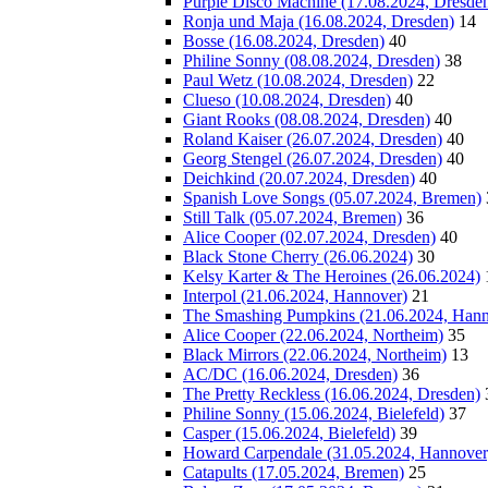
Purple Disco Machine (17.08.2024, Dresde
Ronja und Maja (16.08.2024, Dresden)
14
Bosse (16.08.2024, Dresden)
40
Philine Sonny (08.08.2024, Dresden)
38
Paul Wetz (10.08.2024, Dresden)
22
Clueso (10.08.2024, Dresden)
40
Giant Rooks (08.08.2024, Dresden)
40
Roland Kaiser (26.07.2024, Dresden)
40
Georg Stengel (26.07.2024, Dresden)
40
Deichkind (20.07.2024, Dresden)
40
Spanish Love Songs (05.07.2024, Bremen)
Still Talk (05.07.2024, Bremen)
36
Alice Cooper (02.07.2024, Dresden)
40
Black Stone Cherry (26.06.2024)
30
Kelsy Karter & The Heroines (26.06.2024)
Interpol (21.06.2024, Hannover)
21
The Smashing Pumpkins (21.06.2024, Hann
Alice Cooper (22.06.2024, Northeim)
35
Black Mirrors (22.06.2024, Northeim)
13
AC/DC (16.06.2024, Dresden)
36
The Pretty Reckless (16.06.2024, Dresden)
Philine Sonny (15.06.2024, Bielefeld)
37
Casper (15.06.2024, Bielefeld)
39
Howard Carpendale (31.05.2024, Hannover
Catapults (17.05.2024, Bremen)
25