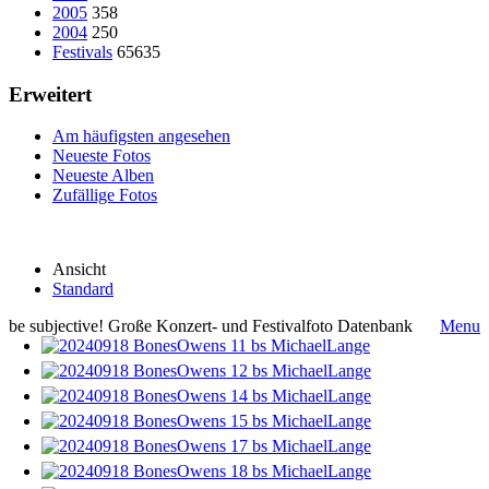
2005
358
2004
250
Festivals
65635
Erweitert
Am häufigsten angesehen
Neueste Fotos
Neueste Alben
Zufällige Fotos
Ansicht
Standard
be subjective! Große Konzert- und Festivalfoto Datenbank
Menu