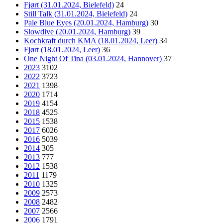
Fjørt (31.01.2024, Bielefeld)
24
Still Talk (31.01.2024, Bielefeld)
24
Pale Blue Eyes (20.01.2024, Hamburg)
30
Slowdive (20.01.2024, Hamburg)
39
Kochkraft durch KMA (18.01.2024, Leer)
34
Fjørt (18.01.2024, Leer)
36
One Night Of Tina (03.01.2024, Hannover)
37
2023
3102
2022
3723
2021
1398
2020
1714
2019
4154
2018
4525
2015
1538
2017
6026
2016
5039
2014
305
2013
777
2012
1538
2011
1179
2010
1325
2009
2573
2008
2482
2007
2566
2006
1791