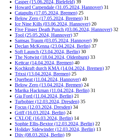
Casper (15.06.2024, Bielefeld)
39
Howard Carpendale (31.05.2024, Hannover)
31
Catapults (17.05.2024, Bremen)
25
Below Zero (17.05.2024, Bremen)
31
Ice Nine Kills (03.06.2024, Hannover)
20
Five Finger Death Punch (03.06.2024, Hannover)
32
Tool (25.05.2024, Hannover)
37
Samsas Traum (03.05.2024, Hannover)
39
Declan McKenna (23.04.2024, Berlin)
37
Soft Launch (23.04.2024, Berlin)
30
The Notwist (18.04.2024, Oldenburg)
33
Kettcar (14.04.2024, Bremen)
40
Kochkraft durch KMA (14.04.2024, Bremen)
37
Trixsi (13.04.2024, Bremen)
25
Querbeat (11.04.2024, Hannover)
40
Below Zero (13.04.2024, Bremen)
24
Marika Hackman (11.04.2024, Berlin)
31
Gia Ford (11.04.2024, Berlin)
21
Turbobier (12.03.2024, Dresden)
35
Focus (12.03.2024, Dresden)
34
Griff (16.03.2024, Berlin)
24
CXLOE (16.03.2024, Berlin)
14
Sophie Ellis-Bextor (12.03.2024, Berlin)
22
Holiday Sidewinder (12.03.2024, Berlin)
13
Diiv (08.03.2024, Berlin)
19