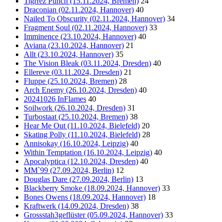
Tigrrez Punch (15.11.2024, Bremen)
24
Draconian (02.11.2024, Hannover)
40
Nailed To Obscurity (02.11.2024, Hannover)
34
Fragment Soul (02.11.2024, Hannover)
33
Imminence (23.10.2024, Hannover)
40
Aviana (23.10.2024, Hannover)
21
Allt (23.10.2024, Hannover)
35
The Vision Bleak (03.11.2024, Dresden)
40
Ellereve (03.11.2024, Dresden)
21
Fluppe (25.10.2024, Bremen)
28
Arch Enemy (26.10.2024, Dresden)
40
20241026 InFlames
40
Soilwork (26.10.2024, Dresden)
31
Turbostaat (25.10.2024, Bremen)
38
Hear Me Out (11.10.2024, Bielefeld)
20
Skating Polly (11.10.2024, Bielefeld)
28
Annisokay (16.10.2024, Leipzig)
40
Within Temptation (16.10.2024, Leipzig)
40
Apocalyptica (12.10.2024, Dresden)
40
MM`99 (27.09.2024, Berlin)
12
Douglas Dare (27.09.2024, Berlin)
13
Blackberry Smoke (18.09.2024, Hannover)
33
Bones Owens (18.09.2024, Hannover)
18
Kraftwerk (14.09.2024, Dresden)
38
Grossstah3geflüster (05.09.2024, Hannover)
33