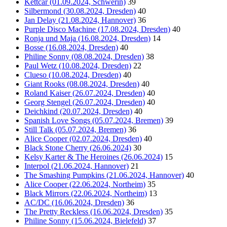
Kettcar (01.09.2024, Schwerin)
39
Silbermond (30.08.2024, Dresden)
40
Jan Delay (21.08.2024, Hannover)
36
Purple Disco Machine (17.08.2024, Dresden)
40
Ronja und Maja (16.08.2024, Dresden)
14
Bosse (16.08.2024, Dresden)
40
Philine Sonny (08.08.2024, Dresden)
38
Paul Wetz (10.08.2024, Dresden)
22
Clueso (10.08.2024, Dresden)
40
Giant Rooks (08.08.2024, Dresden)
40
Roland Kaiser (26.07.2024, Dresden)
40
Georg Stengel (26.07.2024, Dresden)
40
Deichkind (20.07.2024, Dresden)
40
Spanish Love Songs (05.07.2024, Bremen)
39
Still Talk (05.07.2024, Bremen)
36
Alice Cooper (02.07.2024, Dresden)
40
Black Stone Cherry (26.06.2024)
30
Kelsy Karter & The Heroines (26.06.2024)
15
Interpol (21.06.2024, Hannover)
21
The Smashing Pumpkins (21.06.2024, Hannover)
40
Alice Cooper (22.06.2024, Northeim)
35
Black Mirrors (22.06.2024, Northeim)
13
AC/DC (16.06.2024, Dresden)
36
The Pretty Reckless (16.06.2024, Dresden)
35
Philine Sonny (15.06.2024, Bielefeld)
37