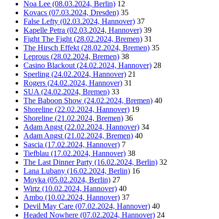
Noa Lee (08.03.2024, Berlin)
12
Kovacs (07.03.2024, Dresden)
35
False Lefty (02.03.2024, Hannover)
37
Kapelle Petra (02.03.2024, Hannover)
39
Fight The Fight (28.02.2024, Bremen)
31
The Hirsch Effekt (28.02.2024, Bremen)
35
Leprous (28.02.2024, Bremen)
38
Casino Blackout (24.02.2024, Hannover)
28
Sperling (24.02.2024, Hannover)
21
Rogers (24.02.2024, Hannover)
31
SUA (24.02.2024, Bremen)
33
The Baboon Show (24.02.2024, Bremen)
40
Shoreline (22.02.2024, Hannover)
19
Shoreline (21.02.2024, Bremen)
36
Adam Angst (22.02.2024, Hannover)
34
Adam Angst (21.02.2024, Bremen)
40
Sascia (17.02.2024, Hannover)
7
Tiefblau (17.02.2024, Hannover)
38
The Last Dinner Party (16.02.2024, Berlin)
32
Lana Lubany (16.02.2024, Berlin)
16
Moyka (05.02.2024, Berlin)
27
Wirtz (10.02.2024, Hannover)
40
Ambo (10.02.2024, Hannover)
37
Devil May Care (07.02.2024, Hannover)
40
Headed Nowhere (07.02.2024, Hannover)
24