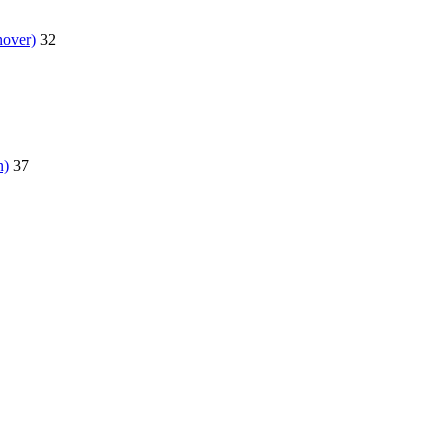
nover)
32
n)
37