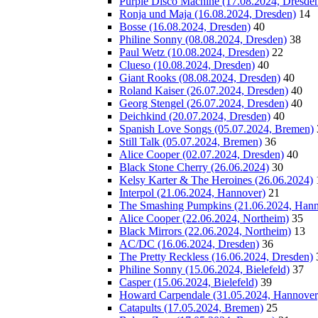
Purple Disco Machine (17.08.2024, Dresde
Ronja und Maja (16.08.2024, Dresden)
14
Bosse (16.08.2024, Dresden)
40
Philine Sonny (08.08.2024, Dresden)
38
Paul Wetz (10.08.2024, Dresden)
22
Clueso (10.08.2024, Dresden)
40
Giant Rooks (08.08.2024, Dresden)
40
Roland Kaiser (26.07.2024, Dresden)
40
Georg Stengel (26.07.2024, Dresden)
40
Deichkind (20.07.2024, Dresden)
40
Spanish Love Songs (05.07.2024, Bremen)
Still Talk (05.07.2024, Bremen)
36
Alice Cooper (02.07.2024, Dresden)
40
Black Stone Cherry (26.06.2024)
30
Kelsy Karter & The Heroines (26.06.2024)
Interpol (21.06.2024, Hannover)
21
The Smashing Pumpkins (21.06.2024, Hann
Alice Cooper (22.06.2024, Northeim)
35
Black Mirrors (22.06.2024, Northeim)
13
AC/DC (16.06.2024, Dresden)
36
The Pretty Reckless (16.06.2024, Dresden)
Philine Sonny (15.06.2024, Bielefeld)
37
Casper (15.06.2024, Bielefeld)
39
Howard Carpendale (31.05.2024, Hannover
Catapults (17.05.2024, Bremen)
25