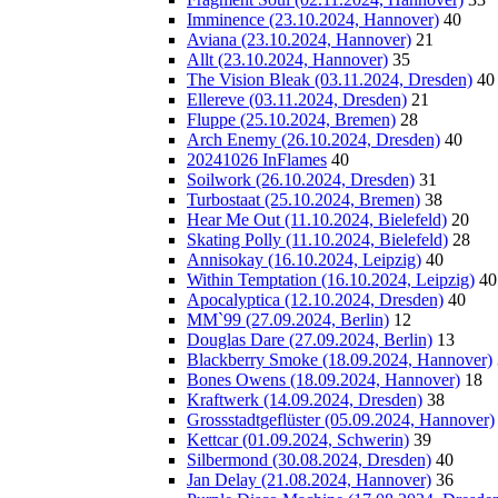
Imminence (23.10.2024, Hannover)
40
Aviana (23.10.2024, Hannover)
21
Allt (23.10.2024, Hannover)
35
The Vision Bleak (03.11.2024, Dresden)
40
Ellereve (03.11.2024, Dresden)
21
Fluppe (25.10.2024, Bremen)
28
Arch Enemy (26.10.2024, Dresden)
40
20241026 InFlames
40
Soilwork (26.10.2024, Dresden)
31
Turbostaat (25.10.2024, Bremen)
38
Hear Me Out (11.10.2024, Bielefeld)
20
Skating Polly (11.10.2024, Bielefeld)
28
Annisokay (16.10.2024, Leipzig)
40
Within Temptation (16.10.2024, Leipzig)
40
Apocalyptica (12.10.2024, Dresden)
40
MM`99 (27.09.2024, Berlin)
12
Douglas Dare (27.09.2024, Berlin)
13
Blackberry Smoke (18.09.2024, Hannover)
Bones Owens (18.09.2024, Hannover)
18
Kraftwerk (14.09.2024, Dresden)
38
Grossstadtgeflüster (05.09.2024, Hannover)
Kettcar (01.09.2024, Schwerin)
39
Silbermond (30.08.2024, Dresden)
40
Jan Delay (21.08.2024, Hannover)
36