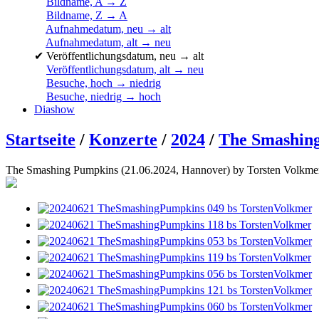
Bildname, A → Z
Bildname, Z → A
Aufnahmedatum, neu → alt
Aufnahmedatum, alt → neu
✔
Veröffentlichungsdatum, neu → alt
Veröffentlichungsdatum, alt → neu
Besuche, hoch → niedrig
Besuche, niedrig → hoch
Diashow
Startseite
/
Konzerte
/
2024
/
The Smashing
The Smashing Pumpkins (21.06.2024, Hannover) by Torsten Volkmer