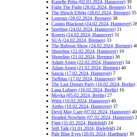
Kapelle Petra (02.03.2024, Hannover)
39
Fight The Fight (28.02.2024, Bremen)
31
The Hirsch Effekt (28.02.2024, Bremen)
35
Leprous (28.02.2024, Bremen)
38
Casino Blackout (24.02.2024, Hannover)
2
Sperling (24.02.2024, Hannover)
21
Rogers (24.02.2024, Hannover)
31
SUA (24.02.2024, Bremen)
33
The Baboon Show (24.02.2024, Bremen)
4
Shoreline (22.02.2024, Hannover)
19
Shoreline (21.02.2024, Bremen)
36
Adam Angst (22.02.2024, Hannover)
34
Adam Angst (21.02.2024, Bremen)
40
Sascia (17.02.2024, Hannover)
7
Tiefblau (17.02.2024, Hannover)
38
The Last Dinner Party (16.02.2024, Berlin)
Lana Lubany (16.02.2024, Berlin)
16
Moyka (05.02.2024, Berlin)
27
Wirtz (10.02.2024, Hannover)
40
Ambo (10.02.2024, Hannover)
37
Devil May Care (07.02.2024, Hannover)
40
Headed Nowhere (07.02.2024, Hannover)
Fjørt (31.01.2024, Bielefeld)
24
Still Talk (31.01.2024, Bielefeld)
24
Pale Blue Eyes (20.01.2024, Hamburg)
30