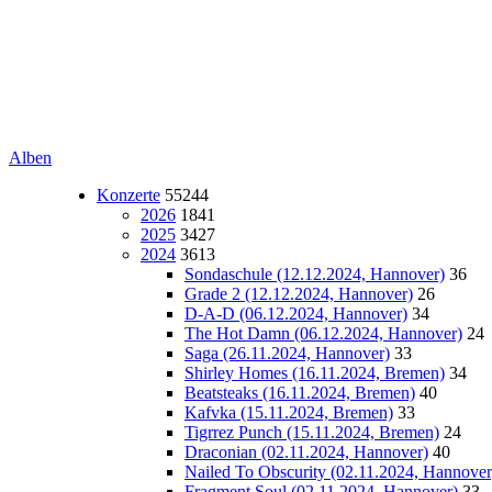
Alben
Konzerte
55244
2026
1841
2025
3427
2024
3613
Sondaschule (12.12.2024, Hannover)
36
Grade 2 (12.12.2024, Hannover)
26
D-A-D (06.12.2024, Hannover)
34
The Hot Damn (06.12.2024, Hannover)
24
Saga (26.11.2024, Hannover)
33
Shirley Homes (16.11.2024, Bremen)
34
Beatsteaks (16.11.2024, Bremen)
40
Kafvka (15.11.2024, Bremen)
33
Tigrrez Punch (15.11.2024, Bremen)
24
Draconian (02.11.2024, Hannover)
40
Nailed To Obscurity (02.11.2024, Hannover
Fragment Soul (02.11.2024, Hannover)
33