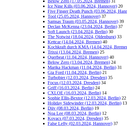
Below Zero (17.05.2024, Bremen)
31
Ice Nine Kills (03.06.2024, Hannover)
20
Five Finger Death Punch (03.06.2024, Han
Tool (25.05.2024, Hannover)
37
Samsas Traum (03.05.2024, Hannover)
39
Declan McKenna (23.04.2024, Berlin)
37
Soft Launch (23.04.2024, Berlin)
30
The Notwist (18.04.2024, Oldenburg)
33
Kettcar (14.04.2024, Bremen)
40
Kochkraft durch KMA (14.04.2024, Breme
Trixsi (13.04.2024, Bremen)
25
Querbeat (11.04.2024, Hannover)
40
Below Zero (13.04.2024, Bremen)
24
Marika Hackman (11.04.2024, Berlin)
31
Gia Ford (11.04.2024, Berlin)
21
Turbobier (12.03.2024, Dresden)
35
Focus (12.03.2024, Dresden)
34
Griff (16.03.2024, Berlin)
24
CXLOE (16.03.2024, Berlin)
14
Sophie Ellis-Bextor (12.03.2024, Berlin)
22
Holiday Sidewinder (12.03.2024, Berlin)
13
Diiv (08.03.2024, Berlin)
19
Noa Lee (08.03.2024, Berlin)
12
Kovacs (07.03.2024, Dresden)
35
False Lefty (02.03.2024, Hannover)
37