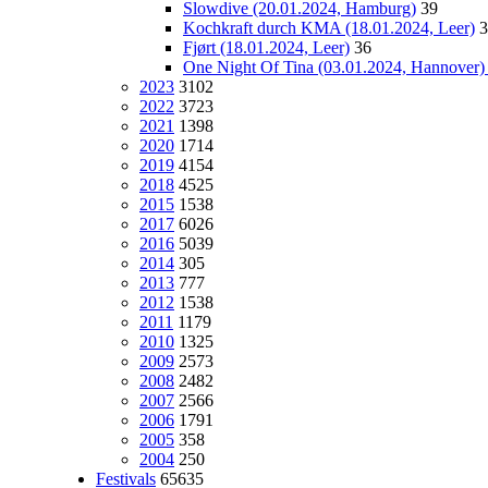
Slowdive (20.01.2024, Hamburg)
39
Kochkraft durch KMA (18.01.2024, Leer)
3
Fjørt (18.01.2024, Leer)
36
One Night Of Tina (03.01.2024, Hannover
2023
3102
2022
3723
2021
1398
2020
1714
2019
4154
2018
4525
2015
1538
2017
6026
2016
5039
2014
305
2013
777
2012
1538
2011
1179
2010
1325
2009
2573
2008
2482
2007
2566
2006
1791
2005
358
2004
250
Festivals
65635