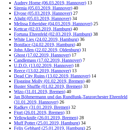
Audrey Horne (06.03.2019, Hannover)
13
Sirenia (05.03.2019, Hannover)
40
Elyose (05.03.2019, Hannover)
27
Alight (05.03.2019, Hannover)
34
Melissa Etheridge (04.03.2019, Hannover)
25
Kettcar (02.03.2019, Hamburg)
40
Fortuna Ehrenfeld (02.03.2019, Hamburg)
38
White Lies (24.02.2019, Hamburg)
36
Boniface (24.02.2019, Hamburg)
40
John Allen (22.02.2019, Oldenburg)
31
Ghost (17.02.2019, Hannover)
17
Candlemass (17.02.2019, Hannover)
7
U.D.O. (13.02.2019, Hannover)
18
Reece (13.02.2019, Hannover)
13
Dead City Ruins (13.02.2019, Hannover)
14
Flogging Molly (01.02.2019, Bremen)
40
Buster Shuffle (01.02.2019, Bremen)
33
Wizo (31.01.2019, Bremen)
40
Jan Böhmermann und das Rundfunk-Tanzorchester Ehrenfeld
(31.01.2019, Hannover)
26
Radkey (31.01.2019, Bremen)
32
Fjort (26.01.2019, Bremen)
33
Yellowknife (26.01.2019, Bremen)
28
Muff Potter (25.01.2019, Hamburg)
34
Felix Gebhard (25.01.2019, Hamburg)
25