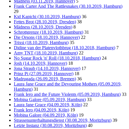
Mädness (03.11.2019, Hannover)
5
Frank Carter And The Rattlesnakes (30.10.2019, Hamburg)
29
Kid Kapichi (30.10.2019, Hamburg)
36
Fettes Brot (28.10.2019, Dresden)
38
Mädness (28.10.2019, Dresden)
8
Schrottgrenze (18.10.2019, Hamburg)
31
Die Orsons (18.10.2019, Hannover)
22
Trixsi (18.10.2019, Hamburg)
35
Didine van der Platenvlothbrug (18.10.2018, Hamburg)
7
Amy TNT (18.10.2019, Hamburg)
22
No Sugar Rock 'n' Roll (18.10.2018, Hamburg)
24
Josh (14.10.2019, Hannover)
18
Jona Straub (14.10.2019, Hannover)
17
Prinz Pi (27.09.2019, Hannover)
18
Madrugada (26.09.2019, Bremen)
36
Laura Jane Grace and the Devouring Mothers (05.09.2019,
Hamburg)
31
Frank Iero and the Future Violents (05.09.2019, Hamburg)
33
Mobina Galore (05.09.2019, Hamburg)
33
Laura Jane Grace (04.09.2019, Köln)
22
Frank Iero (04.09.2019, Köln)
19
Mobina Galore (04.09.2019, Köln)
19
Strassenunterhaltungsdienst (30.08.2019, Moritzburg)
39
Letzte Instanz (30.08.2019, Moritzburg)
40