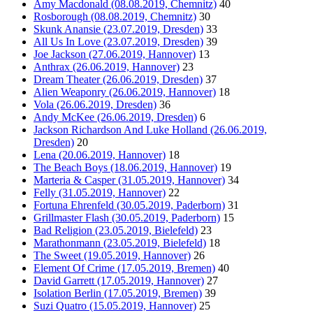
Amy Macdonald (08.08.2019, Chemnitz)
40
Rosborough (08.08.2019, Chemnitz)
30
Skunk Anansie (23.07.2019, Dresden)
33
All Us In Love (23.07.2019, Dresden)
39
Joe Jackson (27.06.2019, Hannover)
13
Anthrax (26.06.2019, Hannover)
23
Dream Theater (26.06.2019, Dresden)
37
Alien Weaponry (26.06.2019, Hannover)
18
Vola (26.06.2019, Dresden)
36
Andy McKee (26.06.2019, Dresden)
6
Jackson Richardson And Luke Holland (26.06.2019,
Dresden)
20
Lena (20.06.2019, Hannover)
18
The Beach Boys (18.06.2019, Hannover)
19
Marteria & Casper (31.05.2019, Hannover)
34
Felly (31.05.2019, Hannover)
22
Fortuna Ehrenfeld (30.05.2019, Paderborn)
31
Grillmaster Flash (30.05.2019, Paderborn)
15
Bad Religion (23.05.2019, Bielefeld)
23
Marathonmann (23.05.2019, Bielefeld)
18
The Sweet (19.05.2019, Hannover)
26
Element Of Crime (17.05.2019, Bremen)
40
David Garrett (17.05.2019, Hannover)
27
Isolation Berlin (17.05.2019, Bremen)
39
Suzi Quatro (15.05.2019, Hannover)
25