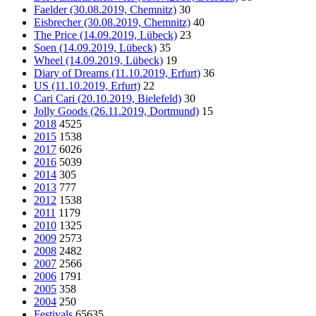
Faelder (30.08.2019, Chemnitz)
30
Eisbrecher (30.08.2019, Chemnitz)
40
The Price (14.09.2019, Lübeck)
23
Soen (14.09.2019, Lübeck)
35
Wheel (14.09.2019, Lübeck)
19
Diary of Dreams (11.10.2019, Erfurt)
36
US (11.10.2019, Erfurt)
22
Cari Cari (20.10.2019, Bielefeld)
30
Jolly Goods (26.11.2019, Dortmund)
15
2018
4525
2015
1538
2017
6026
2016
5039
2014
305
2013
777
2012
1538
2011
1179
2010
1325
2009
2573
2008
2482
2007
2566
2006
1791
2005
358
2004
250
Festivals
65635