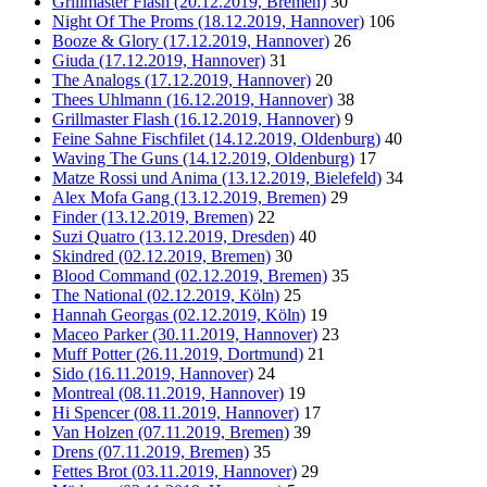
Grillmaster Flash (20.12.2019, Bremen)
30
Night Of The Proms (18.12.2019, Hannover)
106
Booze & Glory (17.12.2019, Hannover)
26
Giuda (17.12.2019, Hannover)
31
The Analogs (17.12.2019, Hannover)
20
Thees Uhlmann (16.12.2019, Hannover)
38
Grillmaster Flash (16.12.2019, Hannover)
9
Feine Sahne Fischfilet (14.12.2019, Oldenburg)
40
Waving The Guns (14.12.2019, Oldenburg)
17
Matze Rossi und Anima (13.12.2019, Bielefeld)
34
Alex Mofa Gang (13.12.2019, Bremen)
29
Finder (13.12.2019, Bremen)
22
Suzi Quatro (13.12.2019, Dresden)
40
Skindred (02.12.2019, Bremen)
30
Blood Command (02.12.2019, Bremen)
35
The National (02.12.2019, Köln)
25
Hannah Georgas (02.12.2019, Köln)
19
Maceo Parker (30.11.2019, Hannover)
23
Muff Potter (26.11.2019, Dortmund)
21
Sido (16.11.2019, Hannover)
24
Montreal (08.11.2019, Hannover)
19
Hi Spencer (08.11.2019, Hannover)
17
Van Holzen (07.11.2019, Bremen)
39
Drens (07.11.2019, Bremen)
35
Fettes Brot (03.11.2019, Hannover)
29