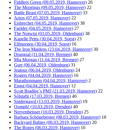
Fiddlers Green (09.05.2019, Hannover)
26
The Moorings (09.05.2019, Hannover)
22
Battle Beast (07.05.2019, Hannover)
33
Arion (07.05.2019, Hannover)
22
Eisbrecher (04.05.2019, Hannover)
38
Faelder (04.05.2019, Hannover)
27
The Notwist (03.05.2019, Oldenburg)
38
Kapelle Petra (30.04.2019, Soest)
23
Elfmorgen (30.04.2019, Soest)
16
The Iron Maidens (23.04.2019, Hannover)
30
Drangsal (11.04.2019, Bremen)
40
Mia Morgan (11.04.2019, Bremen)
27
Gurr (06.04.2019, Oldenburg)
31
Jealous (06.04.2019, Oldenburg)
24
Rogers (04.04.2019, Hannover)
16
Marathonmann (04.04.2019, Hannover)
2
Engst (04.04.2019, Hannover)
12
Scott Bradlee´s PMJ (21.03.2019, Hannover)
22
Sólstafir (17.03.2019, Bremen)
40
Spidergawd (13.03.2019, Hannover)
19
Oomph! (10.03.2019, Dresden)
40
Nervenbeisser (10.03.2019, Dresden)
25
Barbara Schöneberger (08.03.2019, Hannover)
18
Backyard Babies (06.03.2019, Hannover)
20
The Bones (06.03.2019, Hannover)
10