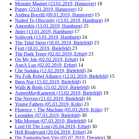
Monster Magnet (23.01.2019, Hannover)
18
Puppy (23.01.2019, Hannover)
12
Andrea Bocelli (09.01.2019, Hannover)
15
Nailed To Obscurity (13.01.2019, Hamburg)
19
Amorphis (13.01.2019, Hamburg)
25
Jinier (13.01.2019, Hamburg)
17
Soilwork (13.01.2019, Hamburg)
24
The Tidal Sleep (18.01.2019, Bielefeld)
23
Fjort (18.01.2019, Bielefeld)
23
The Dark Tenor (02.02.2019, Erfurt)
23
On My Isle (02.02.2019, Erfurt)
14
AnnA Lux (02.02.2019, Erfurt)
14
Che Sudaka (12.02.2019, Bielefeld)
24
Nu Folk Rebel Alliance (12.02.2019, Bielefeld)
15
Ilgen Nur (15.02.2019, Bielefeld)
11
Walls & Birds (21.02.2019, Bielefeld)
16
AnnenMayKantereit (15.02.2019, Bielefeld)
19
Die Nerven (21.02.2019, Bielefeld)
16
Young Fathers (05.03.2019, Köln)
23
Florence + The Machine (05.03.2019, Köln)
37
Leoniden (07.03.2019, Bielefeld)
30
Mia Morgan (07.03.2019, Bielefeld)
14
Lord Of The Lost (26.04.2019, Erfurt)
30
Hell Boulevard (26.04.2019, Erfurt)
24
Die Fantastischen Vier (05.07.2019, Dresden)
38