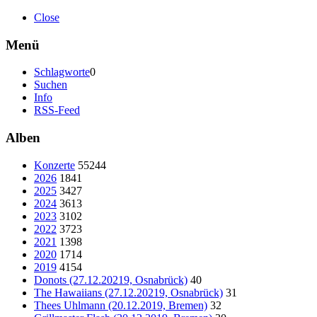
Close
Menü
Schlagworte
0
Suchen
Info
RSS-Feed
Alben
Konzerte
55244
2026
1841
2025
3427
2024
3613
2023
3102
2022
3723
2021
1398
2020
1714
2019
4154
Donots (27.12.20219, Osnabrück)
40
The Hawaiians (27.12.20219, Osnabrück)
31
Thees Uhlmann (20.12.2019, Bremen)
32