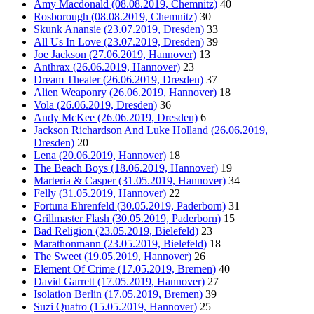
Amy Macdonald (08.08.2019, Chemnitz)
40
Rosborough (08.08.2019, Chemnitz)
30
Skunk Anansie (23.07.2019, Dresden)
33
All Us In Love (23.07.2019, Dresden)
39
Joe Jackson (27.06.2019, Hannover)
13
Anthrax (26.06.2019, Hannover)
23
Dream Theater (26.06.2019, Dresden)
37
Alien Weaponry (26.06.2019, Hannover)
18
Vola (26.06.2019, Dresden)
36
Andy McKee (26.06.2019, Dresden)
6
Jackson Richardson And Luke Holland (26.06.2019,
Dresden)
20
Lena (20.06.2019, Hannover)
18
The Beach Boys (18.06.2019, Hannover)
19
Marteria & Casper (31.05.2019, Hannover)
34
Felly (31.05.2019, Hannover)
22
Fortuna Ehrenfeld (30.05.2019, Paderborn)
31
Grillmaster Flash (30.05.2019, Paderborn)
15
Bad Religion (23.05.2019, Bielefeld)
23
Marathonmann (23.05.2019, Bielefeld)
18
The Sweet (19.05.2019, Hannover)
26
Element Of Crime (17.05.2019, Bremen)
40
David Garrett (17.05.2019, Hannover)
27
Isolation Berlin (17.05.2019, Bremen)
39
Suzi Quatro (15.05.2019, Hannover)
25