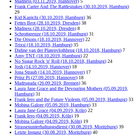
Mädness (03.11.2019, Hannover)
5
Frank Carter And The Rattlesnakes (30.10.2019, Hamburg)
29
Kid Kapichi (30.10.2019, Hamburg)
36
Fettes Brot (28.10.2019, Dresden)
38
Mädness (28.10.2019, Dresden)
8
Schrottgrenze (18.10.2019, Hamburg)
31
Die Orsons (18.10.2019, Hannover)
22
Trixsi (18.10.2019, Hamburg)
35
Didine van der Platenvlothbrug (18.10.2018, Hamburg)
7
Amy TNT (18.10.2019, Hamburg)
22
No Sugar Rock 'n' Roll (18.10.2018, Hamburg)
24
Josh (14.10.2019, Hannover)
18
Jona Straub (14.10.2019, Hannover)
17
Prinz Pi (27.09.2019, Hannover)
18
Madrugada (26.09.2019, Bremen)
36
Laura Jane Grace and the Devouring Mothers (05.09.2019,
Hamburg)
31
Frank Iero and the Future Violents (05.09.2019, Hamburg)
33
Mobina Galore (05.09.2019, Hamburg)
33
Laura Jane Grace (04.09.2019, Köln)
22
Frank Iero (04.09.2019, Köln)
19
Mobina Galore (04.09.2019, Köln)
19
Strassenunterhaltungsdienst (30.08.2019, Moritzburg)
39
Letzte Instanz (30.08.2019, Moritzburg)
40