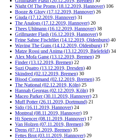
Grillmaster Flash (20.12.2019, Bremen)
30
Night Of The Proms (18.12.2019, Hannover)
106
Booze & Glory (17.12.2019, Hannover)
26
Giuda (17.12.2019, Hannover)
31
The Analogs (17.12.2019, Hannover)
20
Thees Uhlmann (16.12.2019, Hannover)
38
Grillmaster Flash (16.12.2019, Hannover)
9
Feine Sahne Fischfilet (14.12.2019, Oldenburg)
40
Waving The Guns (14.12.2019, Oldenburg)
17
Matze Rossi und Anima (13.12.2019, Bielefeld)
34
Alex Mofa Gang (13.12.2019, Bremen)
29
Finder (13.12.2019, Bremen)
22
Suzi Quatro (13.12.2019, Dresden)
40
Skindred (02.12.2019, Bremen)
30
Blood Command (02.12.2019, Bremen)
35
The National (02.12.2019, Köln)
25
Hannah Georgas (02.12.2019, Köln)
19
Maceo Parker (30.11.2019, Hannover)
23
Muff Potter (26.11.2019, Dortmund)
21
Sido (16.11.2019, Hannover)
24
Montreal (08.11.2019, Hannover)
19
Hi Spencer (08.11.2019, Hannover)
17
Van Holzen (07.11.2019, Bremen)
39
Drens (07.11.2019, Bremen)
35
Fettes Brot (03.11.2019, Hannover)
29