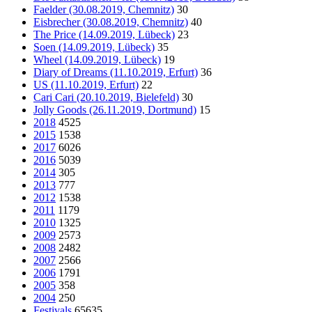
Faelder (30.08.2019, Chemnitz)
30
Eisbrecher (30.08.2019, Chemnitz)
40
The Price (14.09.2019, Lübeck)
23
Soen (14.09.2019, Lübeck)
35
Wheel (14.09.2019, Lübeck)
19
Diary of Dreams (11.10.2019, Erfurt)
36
US (11.10.2019, Erfurt)
22
Cari Cari (20.10.2019, Bielefeld)
30
Jolly Goods (26.11.2019, Dortmund)
15
2018
4525
2015
1538
2017
6026
2016
5039
2014
305
2013
777
2012
1538
2011
1179
2010
1325
2009
2573
2008
2482
2007
2566
2006
1791
2005
358
2004
250
Festivals
65635