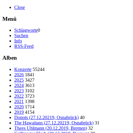
Close
Menü
Schlagworte
0
Suchen
Info
RSS-Feed
Alben
Konzerte
55244
2026
1841
2025
3427
2024
3613
2023
3102
2022
3723
2021
1398
2020
1714
2019
4154
Donots (27.12.20219, Osnabrück)
40
The Hawaiians (27.12.20219, Osnabrück)
31
Thees Uhlmann (20.12.2019, Bremen)
32