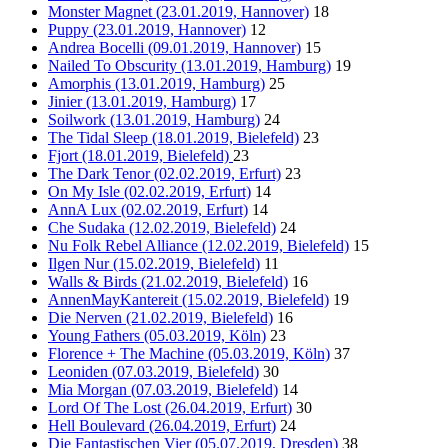
Monster Magnet (23.01.2019, Hannover)
18
Puppy (23.01.2019, Hannover)
12
Andrea Bocelli (09.01.2019, Hannover)
15
Nailed To Obscurity (13.01.2019, Hamburg)
19
Amorphis (13.01.2019, Hamburg)
25
Jinier (13.01.2019, Hamburg)
17
Soilwork (13.01.2019, Hamburg)
24
The Tidal Sleep (18.01.2019, Bielefeld)
23
Fjort (18.01.2019, Bielefeld)
23
The Dark Tenor (02.02.2019, Erfurt)
23
On My Isle (02.02.2019, Erfurt)
14
AnnA Lux (02.02.2019, Erfurt)
14
Che Sudaka (12.02.2019, Bielefeld)
24
Nu Folk Rebel Alliance (12.02.2019, Bielefeld)
15
Ilgen Nur (15.02.2019, Bielefeld)
11
Walls & Birds (21.02.2019, Bielefeld)
16
AnnenMayKantereit (15.02.2019, Bielefeld)
19
Die Nerven (21.02.2019, Bielefeld)
16
Young Fathers (05.03.2019, Köln)
23
Florence + The Machine (05.03.2019, Köln)
37
Leoniden (07.03.2019, Bielefeld)
30
Mia Morgan (07.03.2019, Bielefeld)
14
Lord Of The Lost (26.04.2019, Erfurt)
30
Hell Boulevard (26.04.2019, Erfurt)
24
Die Fantastischen Vier (05.07.2019, Dresden)
38