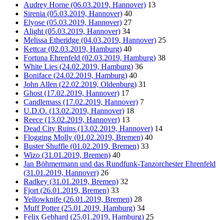
Audrey Horne (06.03.2019, Hannover)
13
Sirenia (05.03.2019, Hannover)
40
Elyose (05.03.2019, Hannover)
27
Alight (05.03.2019, Hannover)
34
Melissa Etheridge (04.03.2019, Hannover)
25
Kettcar (02.03.2019, Hamburg)
40
Fortuna Ehrenfeld (02.03.2019, Hamburg)
38
White Lies (24.02.2019, Hamburg)
36
Boniface (24.02.2019, Hamburg)
40
John Allen (22.02.2019, Oldenburg)
31
Ghost (17.02.2019, Hannover)
17
Candlemass (17.02.2019, Hannover)
7
U.D.O. (13.02.2019, Hannover)
18
Reece (13.02.2019, Hannover)
13
Dead City Ruins (13.02.2019, Hannover)
14
Flogging Molly (01.02.2019, Bremen)
40
Buster Shuffle (01.02.2019, Bremen)
33
Wizo (31.01.2019, Bremen)
40
Jan Böhmermann und das Rundfunk-Tanzorchester Ehrenfeld
(31.01.2019, Hannover)
26
Radkey (31.01.2019, Bremen)
32
Fjort (26.01.2019, Bremen)
33
Yellowknife (26.01.2019, Bremen)
28
Muff Potter (25.01.2019, Hamburg)
34
Felix Gebhard (25.01.2019, Hamburg)
25