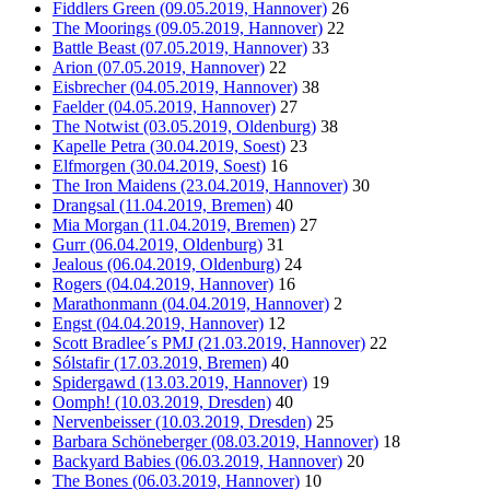
Fiddlers Green (09.05.2019, Hannover)
26
The Moorings (09.05.2019, Hannover)
22
Battle Beast (07.05.2019, Hannover)
33
Arion (07.05.2019, Hannover)
22
Eisbrecher (04.05.2019, Hannover)
38
Faelder (04.05.2019, Hannover)
27
The Notwist (03.05.2019, Oldenburg)
38
Kapelle Petra (30.04.2019, Soest)
23
Elfmorgen (30.04.2019, Soest)
16
The Iron Maidens (23.04.2019, Hannover)
30
Drangsal (11.04.2019, Bremen)
40
Mia Morgan (11.04.2019, Bremen)
27
Gurr (06.04.2019, Oldenburg)
31
Jealous (06.04.2019, Oldenburg)
24
Rogers (04.04.2019, Hannover)
16
Marathonmann (04.04.2019, Hannover)
2
Engst (04.04.2019, Hannover)
12
Scott Bradlee´s PMJ (21.03.2019, Hannover)
22
Sólstafir (17.03.2019, Bremen)
40
Spidergawd (13.03.2019, Hannover)
19
Oomph! (10.03.2019, Dresden)
40
Nervenbeisser (10.03.2019, Dresden)
25
Barbara Schöneberger (08.03.2019, Hannover)
18
Backyard Babies (06.03.2019, Hannover)
20
The Bones (06.03.2019, Hannover)
10