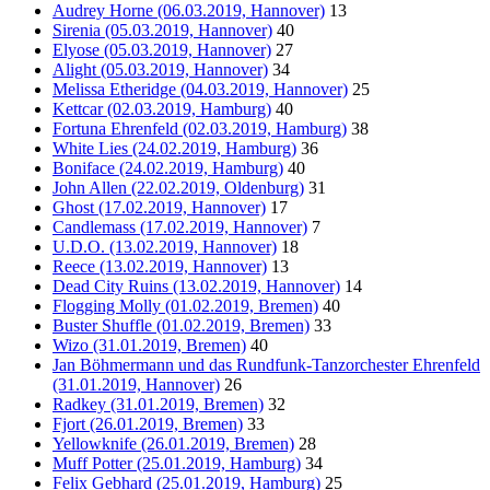
Audrey Horne (06.03.2019, Hannover)
13
Sirenia (05.03.2019, Hannover)
40
Elyose (05.03.2019, Hannover)
27
Alight (05.03.2019, Hannover)
34
Melissa Etheridge (04.03.2019, Hannover)
25
Kettcar (02.03.2019, Hamburg)
40
Fortuna Ehrenfeld (02.03.2019, Hamburg)
38
White Lies (24.02.2019, Hamburg)
36
Boniface (24.02.2019, Hamburg)
40
John Allen (22.02.2019, Oldenburg)
31
Ghost (17.02.2019, Hannover)
17
Candlemass (17.02.2019, Hannover)
7
U.D.O. (13.02.2019, Hannover)
18
Reece (13.02.2019, Hannover)
13
Dead City Ruins (13.02.2019, Hannover)
14
Flogging Molly (01.02.2019, Bremen)
40
Buster Shuffle (01.02.2019, Bremen)
33
Wizo (31.01.2019, Bremen)
40
Jan Böhmermann und das Rundfunk-Tanzorchester Ehrenfeld
(31.01.2019, Hannover)
26
Radkey (31.01.2019, Bremen)
32
Fjort (26.01.2019, Bremen)
33
Yellowknife (26.01.2019, Bremen)
28
Muff Potter (25.01.2019, Hamburg)
34
Felix Gebhard (25.01.2019, Hamburg)
25