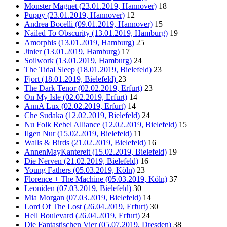
Monster Magnet (23.01.2019, Hannover)
18
Puppy (23.01.2019, Hannover)
12
Andrea Bocelli (09.01.2019, Hannover)
15
Nailed To Obscurity (13.01.2019, Hamburg)
19
Amorphis (13.01.2019, Hamburg)
25
Jinier (13.01.2019, Hamburg)
17
Soilwork (13.01.2019, Hamburg)
24
The Tidal Sleep (18.01.2019, Bielefeld)
23
Fjort (18.01.2019, Bielefeld)
23
The Dark Tenor (02.02.2019, Erfurt)
23
On My Isle (02.02.2019, Erfurt)
14
AnnA Lux (02.02.2019, Erfurt)
14
Che Sudaka (12.02.2019, Bielefeld)
24
Nu Folk Rebel Alliance (12.02.2019, Bielefeld)
15
Ilgen Nur (15.02.2019, Bielefeld)
11
Walls & Birds (21.02.2019, Bielefeld)
16
AnnenMayKantereit (15.02.2019, Bielefeld)
19
Die Nerven (21.02.2019, Bielefeld)
16
Young Fathers (05.03.2019, Köln)
23
Florence + The Machine (05.03.2019, Köln)
37
Leoniden (07.03.2019, Bielefeld)
30
Mia Morgan (07.03.2019, Bielefeld)
14
Lord Of The Lost (26.04.2019, Erfurt)
30
Hell Boulevard (26.04.2019, Erfurt)
24
Die Fantastischen Vier (05.07.2019, Dresden)
38