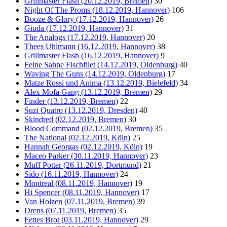
Grillmaster Flash (20.12.2019, Bremen)
30
Night Of The Proms (18.12.2019, Hannover)
106
Booze & Glory (17.12.2019, Hannover)
26
Giuda (17.12.2019, Hannover)
31
The Analogs (17.12.2019, Hannover)
20
Thees Uhlmann (16.12.2019, Hannover)
38
Grillmaster Flash (16.12.2019, Hannover)
9
Feine Sahne Fischfilet (14.12.2019, Oldenburg)
40
Waving The Guns (14.12.2019, Oldenburg)
17
Matze Rossi und Anima (13.12.2019, Bielefeld)
34
Alex Mofa Gang (13.12.2019, Bremen)
29
Finder (13.12.2019, Bremen)
22
Suzi Quatro (13.12.2019, Dresden)
40
Skindred (02.12.2019, Bremen)
30
Blood Command (02.12.2019, Bremen)
35
The National (02.12.2019, Köln)
25
Hannah Georgas (02.12.2019, Köln)
19
Maceo Parker (30.11.2019, Hannover)
23
Muff Potter (26.11.2019, Dortmund)
21
Sido (16.11.2019, Hannover)
24
Montreal (08.11.2019, Hannover)
19
Hi Spencer (08.11.2019, Hannover)
17
Van Holzen (07.11.2019, Bremen)
39
Drens (07.11.2019, Bremen)
35
Fettes Brot (03.11.2019, Hannover)
29