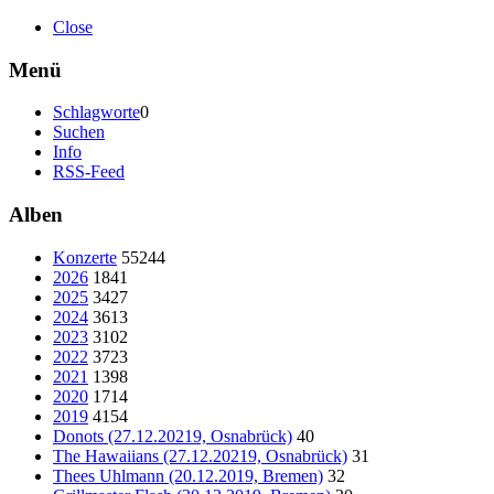
Close
Menü
Schlagworte
0
Suchen
Info
RSS-Feed
Alben
Konzerte
55244
2026
1841
2025
3427
2024
3613
2023
3102
2022
3723
2021
1398
2020
1714
2019
4154
Donots (27.12.20219, Osnabrück)
40
The Hawaiians (27.12.20219, Osnabrück)
31
Thees Uhlmann (20.12.2019, Bremen)
32