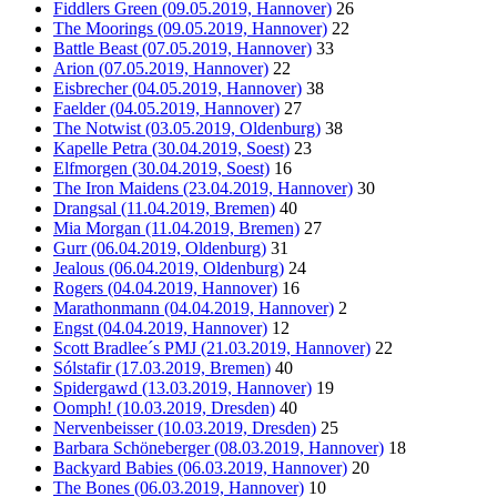
Fiddlers Green (09.05.2019, Hannover)
26
The Moorings (09.05.2019, Hannover)
22
Battle Beast (07.05.2019, Hannover)
33
Arion (07.05.2019, Hannover)
22
Eisbrecher (04.05.2019, Hannover)
38
Faelder (04.05.2019, Hannover)
27
The Notwist (03.05.2019, Oldenburg)
38
Kapelle Petra (30.04.2019, Soest)
23
Elfmorgen (30.04.2019, Soest)
16
The Iron Maidens (23.04.2019, Hannover)
30
Drangsal (11.04.2019, Bremen)
40
Mia Morgan (11.04.2019, Bremen)
27
Gurr (06.04.2019, Oldenburg)
31
Jealous (06.04.2019, Oldenburg)
24
Rogers (04.04.2019, Hannover)
16
Marathonmann (04.04.2019, Hannover)
2
Engst (04.04.2019, Hannover)
12
Scott Bradlee´s PMJ (21.03.2019, Hannover)
22
Sólstafir (17.03.2019, Bremen)
40
Spidergawd (13.03.2019, Hannover)
19
Oomph! (10.03.2019, Dresden)
40
Nervenbeisser (10.03.2019, Dresden)
25
Barbara Schöneberger (08.03.2019, Hannover)
18
Backyard Babies (06.03.2019, Hannover)
20
The Bones (06.03.2019, Hannover)
10