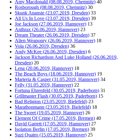
Amy Macdonald (08.08.2019, Chemnitz)
40
Rosborough (08.08.2019, Chemnitz)
30
Skunk Anansie (23.07.2019, Dresden)
33
All Us In Love (23.07.2019, Dresden)
39
Joe Jackson (27.06.2019, Hannover)
13
Anthrax (26.06.2019, Hannover)
23
Dream Theater (26.06.2019, Dresden)
37
Alien Weaponry (26.06.2019, Hannover)
18
Vola (26.06.2019, Dresden)
36
Andy McKee (26.06.2019, Dresden)
6
Jackson Richardson And Luke Holland (26.06.2019,
Dresden)
20
Lena (20.06.2019, Hannover)
18
The Beach Boys (18.06.2019, Hannover)
19
Marteria & Casper (31.05.2019, Hannover)
34
Felly (31.05.2019, Hannover)
22
Fortuna Ehrenfeld (30.05.2019, Paderborn)
31
Grillmaster Flash (30.05.2019, Paderborn)
15
Bad Religion (23.05.2019, Bielefeld)
23
Marathonmann (23.05.2019, Bielefeld)
18
The Sweet (19.05.2019, Hannover)
26
Element Of Crime (17.05.2019, Bremen)
40
David Garrett (17.05.2019, Hannover)
27
Isolation Berlin (17.05.2019, Bremen)
39
Suzi Quatro (15.05.2019, Hannover)
25