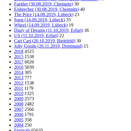
Faelder (30.08.2019, Chemnitz)
30
Eisbrecher (30.08.2019, Chemnitz)
40
The Price (14.09.2019, Lübeck)
23
Soen (14.09.2019, Lübeck)
35
Wheel (14.09.2019, Lübeck)
19
Diary of Dreams (11.10.2019, Erfurt)
36
US (11.10.2019, Erfurt)
22
Cari Cari (20.10.2019, Bielefeld)
30
Jolly Goods (26.11.2019, Dortmund)
15
2018
4525
2015
1538
2017
6026
2016
5039
2014
305
2013
777
2012
1538
2011
1179
2010
1325
2009
2573
2008
2482
2007
2566
2006
1791
2005
358
2004
250
Festivals
65635