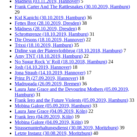
Mädness (03.11.2019, Hannover)
5
Frank Carter And The Rattlesnakes (30.10.2019, Hamburg)
29
Kid Kapichi (30.10.2019, Hamburg)
36
Fettes Brot (28.10.2019, Dresden)
38
Mädness (28.10.2019, Dresden)
8
Schrottgrenze (18.10.2019, Hamburg)
31
Die Orsons (18.10.2019, Hannover)
22
Trixsi (18.10.2019, Hamburg)
35
Didine van der Platenvlothbrug (18.10.2018, Hamburg)
7
Amy TNT (18.10.2019, Hamburg)
22
No Sugar Rock 'n' Roll (18.10.2018, Hamburg)
24
Josh (14.10.2019, Hannover)
18
Jona Straub (14.10.2019, Hannover)
17
Prinz Pi (27.09.2019, Hannover)
18
Madrugada (26.09.2019, Bremen)
36
Laura Jane Grace and the Devouring Mothers (05.09.2019,
Hamburg)
31
Frank Iero and the Future Violents (05.09.2019, Hamburg)
33
Mobina Galore (05.09.2019, Hamburg)
33
Laura Jane Grace (04.09.2019, Köln)
22
Frank Iero (04.09.2019, Köln)
19
Mobina Galore (04.09.2019, Köln)
19
Strassenunterhaltungsdienst (30.08.2019, Moritzburg)
39
Letzte Instanz (30.08.2019, Moritzburg)
40