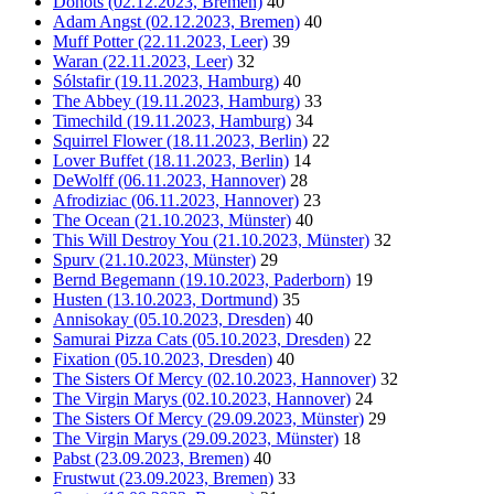
Donots (02.12.2023, Bremen)
40
Adam Angst (02.12.2023, Bremen)
40
Muff Potter (22.11.2023, Leer)
39
Waran (22.11.2023, Leer)
32
Sólstafir (19.11.2023, Hamburg)
40
The Abbey (19.11.2023, Hamburg)
33
Timechild (19.11.2023, Hamburg)
34
Squirrel Flower (18.11.2023, Berlin)
22
Lover Buffet (18.11.2023, Berlin)
14
DeWolff (06.11.2023, Hannover)
28
Afrodiziac (06.11.2023, Hannover)
23
The Ocean (21.10.2023, Münster)
40
This Will Destroy You (21.10.2023, Münster)
32
Spurv (21.10.2023, Münster)
29
Bernd Begemann (19.10.2023, Paderborn)
19
Husten (13.10.2023, Dortmund)
35
Annisokay (05.10.2023, Dresden)
40
Samurai Pizza Cats (05.10.2023, Dresden)
22
Fixation (05.10.2023, Dresden)
40
The Sisters Of Mercy (02.10.2023, Hannover)
32
The Virgin Marys (02.10.2023, Hannover)
24
The Sisters Of Mercy (29.09.2023, Münster)
29
The Virgin Marys (29.09.2023, Münster)
18
Pabst (23.09.2023, Bremen)
40
Frustwut (23.09.2023, Bremen)
33