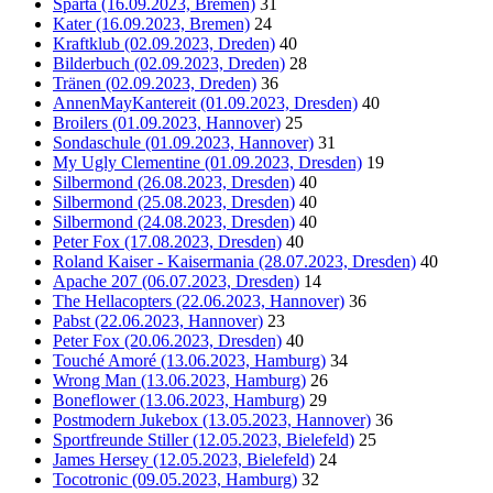
Sparta (16.09.2023, Bremen)
31
Kater (16.09.2023, Bremen)
24
Kraftklub (02.09.2023, Dreden)
40
Bilderbuch (02.09.2023, Dreden)
28
Tränen (02.09.2023, Dreden)
36
AnnenMayKantereit (01.09.2023, Dresden)
40
Broilers (01.09.2023, Hannover)
25
Sondaschule (01.09.2023, Hannover)
31
My Ugly Clementine (01.09.2023, Dresden)
19
Silbermond (26.08.2023, Dresden)
40
Silbermond (25.08.2023, Dresden)
40
Silbermond (24.08.2023, Dresden)
40
Peter Fox (17.08.2023, Dresden)
40
Roland Kaiser - Kaisermania (28.07.2023, Dresden)
40
Apache 207 (06.07.2023, Dresden)
14
The Hellacopters (22.06.2023, Hannover)
36
Pabst (22.06.2023, Hannover)
23
Peter Fox (20.06.2023, Dresden)
40
Touché Amoré (13.06.2023, Hamburg)
34
Wrong Man (13.06.2023, Hamburg)
26
Boneflower (13.06.2023, Hamburg)
29
Postmodern Jukebox (13.05.2023, Hannover)
36
Sportfreunde Stiller (12.05.2023, Bielefeld)
25
James Hersey (12.05.2023, Bielefeld)
24
Tocotronic (09.05.2023, Hamburg)
32