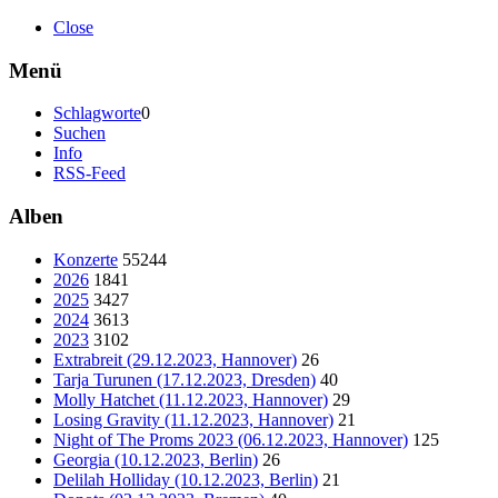
Close
Menü
Schlagworte
0
Suchen
Info
RSS-Feed
Alben
Konzerte
55244
2026
1841
2025
3427
2024
3613
2023
3102
Extrabreit (29.12.2023, Hannover)
26
Tarja Turunen (17.12.2023, Dresden)
40
Molly Hatchet (11.12.2023, Hannover)
29
Losing Gravity (11.12.2023, Hannover)
21
Night of The Proms 2023 (06.12.2023, Hannover)
125
Georgia (10.12.2023, Berlin)
26
Delilah Holliday (10.12.2023, Berlin)
21