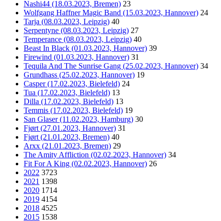
Nashi44 (18.03.2023, Bremen)
23
Wolfgang Haffner Magic Band (15.03.2023, Hannover)
24
Tarja (08.03.2023, Leipzig)
40
Serpentyne (08.03.2023, Leipzig)
27
Temperance (08.03.2023, Leipzig)
40
Beast In Black (01.03.2023, Hannover)
39
Firewind (01.03.2023, Hannover)
31
Tequila And The Sunrise Gang (25.02.2023, Hannover)
34
Grundhass (25.02.2023, Hannover)
19
Casper (17.02.2023, Bielefeld)
24
Tua (17.02.2023, Bielefeld)
13
Dilla (17.02.2023, Bielefeld)
13
Temmis (17.02.2023, Bielefeld)
19
San Glaser (11.02.2023, Hamburg)
30
Fjørt (27.01.2023, Hannover)
31
Fjørt (21.01.2023, Bremen)
40
Arxx (21.01.2023, Bremen)
29
The Amity Affliction (02.02.2023, Hannover)
34
Fit For A King (02.02.2023, Hannover)
26
2022
3723
2021
1398
2020
1714
2019
4154
2018
4525
2015
1538