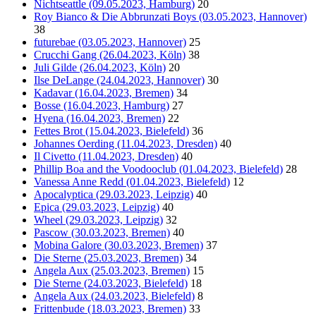
Nichtseattle (09.05.2023, Hamburg)
20
Roy Bianco & Die Abbrunzati Boys (03.05.2023, Hannover)
38
futurebae (03.05.2023, Hannover)
25
Crucchi Gang (26.04.2023, Köln)
38
Juli Gilde (26.04.2023, Köln)
20
Ilse DeLange (24.04.2023, Hannover)
30
Kadavar (16.04.2023, Bremen)
34
Bosse (16.04.2023, Hamburg)
27
Hyena (16.04.2023, Bremen)
22
Fettes Brot (15.04.2023, Bielefeld)
36
Johannes Oerding (11.04.2023, Dresden)
40
Il Civetto (11.04.2023, Dresden)
40
Phillip Boa and the Voodooclub (01.04.2023, Bielefeld)
28
Vanessa Anne Redd (01.04.2023, Bielefeld)
12
Apocalyptica (29.03.2023, Leipzig)
40
Epica (29.03.2023, Leipzig)
40
Wheel (29.03.2023, Leipzig)
32
Pascow (30.03.2023, Bremen)
40
Mobina Galore (30.03.2023, Bremen)
37
Die Sterne (25.03.2023, Bremen)
34
Angela Aux (25.03.2023, Bremen)
15
Die Sterne (24.03.2023, Bielefeld)
18
Angela Aux (24.03.2023, Bielefeld)
8
Frittenbude (18.03.2023, Bremen)
33