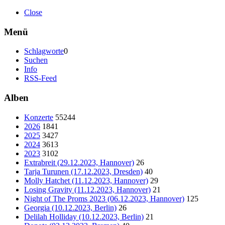
Close
Menü
Schlagworte
0
Suchen
Info
RSS-Feed
Alben
Konzerte
55244
2026
1841
2025
3427
2024
3613
2023
3102
Extrabreit (29.12.2023, Hannover)
26
Tarja Turunen (17.12.2023, Dresden)
40
Molly Hatchet (11.12.2023, Hannover)
29
Losing Gravity (11.12.2023, Hannover)
21
Night of The Proms 2023 (06.12.2023, Hannover)
125
Georgia (10.12.2023, Berlin)
26
Delilah Holliday (10.12.2023, Berlin)
21