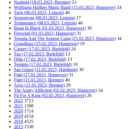
Nashi44 (18.03.2023, Bremen)
23
Wolfgang Haffner Magic Band (15.03.2023, Hannover)
24
Tarja (08.03.2023, Leipzig)
40
Serpentyne (08.03.2023, Leipzig)
27
Temperance (08.03.2023, Leipzig)
40
Beast In Black (01.03.2023, Hannover)
39
Firewind (01.03.2023, Hannover)
31
Tequila And The Sunrise Gang (25.02.2023, Hannover)
34
Grundhass (25.02.2023, Hannover)
19
Casper (17.02.2023, Bielefeld)
24
Tua (17.02.2023, Bielefeld)
13
Dilla (17.02.2023, Bielefeld)
13
Temmis (17.02.2023, Bielefeld)
19
San Glaser (11.02.2023, Hamburg)
30
Fjørt (27.01.2023, Hannover)
31
Fjørt (21.01.2023, Bremen)
40
Arxx (21.01.2023, Bremen)
29
The Amity Affliction (02.02.2023, Hannover)
34
Fit For A King (02.02.2023, Hannover)
26
2022
3723
2021
1398
2020
1714
2019
4154
2018
4525
2015
1538