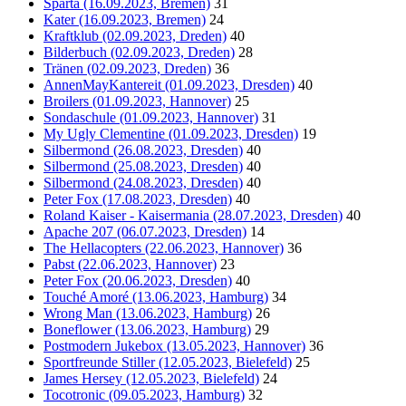
Sparta (16.09.2023, Bremen)
31
Kater (16.09.2023, Bremen)
24
Kraftklub (02.09.2023, Dreden)
40
Bilderbuch (02.09.2023, Dreden)
28
Tränen (02.09.2023, Dreden)
36
AnnenMayKantereit (01.09.2023, Dresden)
40
Broilers (01.09.2023, Hannover)
25
Sondaschule (01.09.2023, Hannover)
31
My Ugly Clementine (01.09.2023, Dresden)
19
Silbermond (26.08.2023, Dresden)
40
Silbermond (25.08.2023, Dresden)
40
Silbermond (24.08.2023, Dresden)
40
Peter Fox (17.08.2023, Dresden)
40
Roland Kaiser - Kaisermania (28.07.2023, Dresden)
40
Apache 207 (06.07.2023, Dresden)
14
The Hellacopters (22.06.2023, Hannover)
36
Pabst (22.06.2023, Hannover)
23
Peter Fox (20.06.2023, Dresden)
40
Touché Amoré (13.06.2023, Hamburg)
34
Wrong Man (13.06.2023, Hamburg)
26
Boneflower (13.06.2023, Hamburg)
29
Postmodern Jukebox (13.05.2023, Hannover)
36
Sportfreunde Stiller (12.05.2023, Bielefeld)
25
James Hersey (12.05.2023, Bielefeld)
24
Tocotronic (09.05.2023, Hamburg)
32