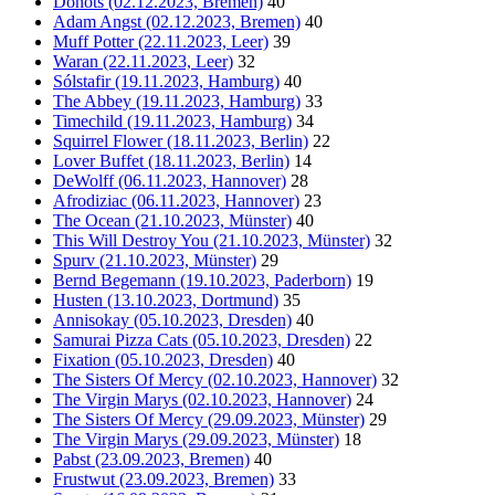
Donots (02.12.2023, Bremen)
40
Adam Angst (02.12.2023, Bremen)
40
Muff Potter (22.11.2023, Leer)
39
Waran (22.11.2023, Leer)
32
Sólstafir (19.11.2023, Hamburg)
40
The Abbey (19.11.2023, Hamburg)
33
Timechild (19.11.2023, Hamburg)
34
Squirrel Flower (18.11.2023, Berlin)
22
Lover Buffet (18.11.2023, Berlin)
14
DeWolff (06.11.2023, Hannover)
28
Afrodiziac (06.11.2023, Hannover)
23
The Ocean (21.10.2023, Münster)
40
This Will Destroy You (21.10.2023, Münster)
32
Spurv (21.10.2023, Münster)
29
Bernd Begemann (19.10.2023, Paderborn)
19
Husten (13.10.2023, Dortmund)
35
Annisokay (05.10.2023, Dresden)
40
Samurai Pizza Cats (05.10.2023, Dresden)
22
Fixation (05.10.2023, Dresden)
40
The Sisters Of Mercy (02.10.2023, Hannover)
32
The Virgin Marys (02.10.2023, Hannover)
24
The Sisters Of Mercy (29.09.2023, Münster)
29
The Virgin Marys (29.09.2023, Münster)
18
Pabst (23.09.2023, Bremen)
40
Frustwut (23.09.2023, Bremen)
33