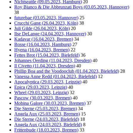
Nichtseattle (09.05.2023, Hamburg)
20
Roy Bianco & Die Abbrunzati Boys (03.05.2023, Hannover)
38
futurebae (03.05.2023, Hannover)
25
Crucchi Gang (26.04.2023, Köln)
38
Juli Gilde (26.04.2023, Köln)
20
Ilse DeLange (24.04.2023, Hannover)
30
Kadavar (16.04.2023, Bremen)
34
Bosse (16.04.2023, Hamburg)
27
Hyena (16.04.2023, Bremen)
22
Fettes Brot (15.04.2023, Bielefeld)
36
Johannes Oerding (11.04.2023, Dresden)
40
Il Civetto (11.04.2023, Dresden)
40
Phillip Boa and the Voodooclub (01.04.2023, Bielefeld)
28
Vanessa Anne Redd (01.04.2023, Bielefeld)
12
Apocalyptica (29.03.2023, Leipzig)
40
Epica (29.03.2023, Leipzig)
40
Wheel (29.03.2023, Leipzig)
32
Pascow (30.03.2023, Bremen)
40
Mobina Galore (30.03.2023, Bremen)
37
Die Sterne (25.03.2023, Bremen)
34
Angela Aux (25.03.2023, Bremen)
15
Die Sterne (24.03.2023, Bielefeld)
18
Angela Aux (24.03.2023, Bielefeld)
8
Frittenbude (18.03.2023, Bremen)
33