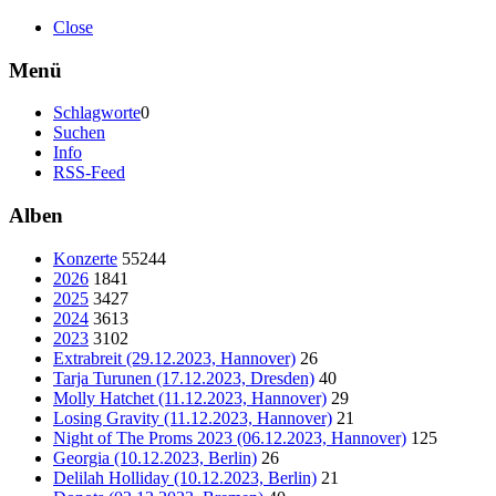
Close
Menü
Schlagworte
0
Suchen
Info
RSS-Feed
Alben
Konzerte
55244
2026
1841
2025
3427
2024
3613
2023
3102
Extrabreit (29.12.2023, Hannover)
26
Tarja Turunen (17.12.2023, Dresden)
40
Molly Hatchet (11.12.2023, Hannover)
29
Losing Gravity (11.12.2023, Hannover)
21
Night of The Proms 2023 (06.12.2023, Hannover)
125
Georgia (10.12.2023, Berlin)
26
Delilah Holliday (10.12.2023, Berlin)
21