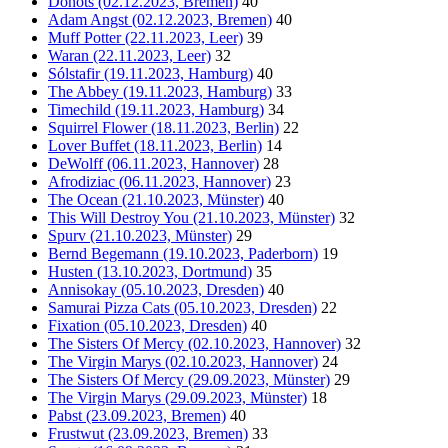
Donots (02.12.2023, Bremen)
40
Adam Angst (02.12.2023, Bremen)
40
Muff Potter (22.11.2023, Leer)
39
Waran (22.11.2023, Leer)
32
Sólstafir (19.11.2023, Hamburg)
40
The Abbey (19.11.2023, Hamburg)
33
Timechild (19.11.2023, Hamburg)
34
Squirrel Flower (18.11.2023, Berlin)
22
Lover Buffet (18.11.2023, Berlin)
14
DeWolff (06.11.2023, Hannover)
28
Afrodiziac (06.11.2023, Hannover)
23
The Ocean (21.10.2023, Münster)
40
This Will Destroy You (21.10.2023, Münster)
32
Spurv (21.10.2023, Münster)
29
Bernd Begemann (19.10.2023, Paderborn)
19
Husten (13.10.2023, Dortmund)
35
Annisokay (05.10.2023, Dresden)
40
Samurai Pizza Cats (05.10.2023, Dresden)
22
Fixation (05.10.2023, Dresden)
40
The Sisters Of Mercy (02.10.2023, Hannover)
32
The Virgin Marys (02.10.2023, Hannover)
24
The Sisters Of Mercy (29.09.2023, Münster)
29
The Virgin Marys (29.09.2023, Münster)
18
Pabst (23.09.2023, Bremen)
40
Frustwut (23.09.2023, Bremen)
33