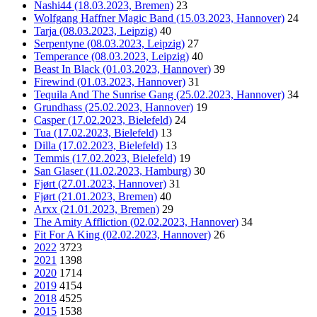
Nashi44 (18.03.2023, Bremen)
23
Wolfgang Haffner Magic Band (15.03.2023, Hannover)
24
Tarja (08.03.2023, Leipzig)
40
Serpentyne (08.03.2023, Leipzig)
27
Temperance (08.03.2023, Leipzig)
40
Beast In Black (01.03.2023, Hannover)
39
Firewind (01.03.2023, Hannover)
31
Tequila And The Sunrise Gang (25.02.2023, Hannover)
34
Grundhass (25.02.2023, Hannover)
19
Casper (17.02.2023, Bielefeld)
24
Tua (17.02.2023, Bielefeld)
13
Dilla (17.02.2023, Bielefeld)
13
Temmis (17.02.2023, Bielefeld)
19
San Glaser (11.02.2023, Hamburg)
30
Fjørt (27.01.2023, Hannover)
31
Fjørt (21.01.2023, Bremen)
40
Arxx (21.01.2023, Bremen)
29
The Amity Affliction (02.02.2023, Hannover)
34
Fit For A King (02.02.2023, Hannover)
26
2022
3723
2021
1398
2020
1714
2019
4154
2018
4525
2015
1538