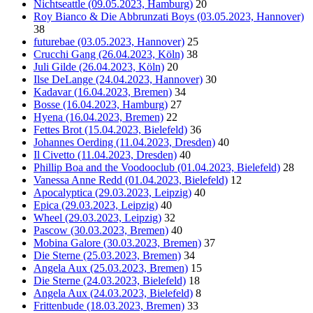
Nichtseattle (09.05.2023, Hamburg)
20
Roy Bianco & Die Abbrunzati Boys (03.05.2023, Hannover)
38
futurebae (03.05.2023, Hannover)
25
Crucchi Gang (26.04.2023, Köln)
38
Juli Gilde (26.04.2023, Köln)
20
Ilse DeLange (24.04.2023, Hannover)
30
Kadavar (16.04.2023, Bremen)
34
Bosse (16.04.2023, Hamburg)
27
Hyena (16.04.2023, Bremen)
22
Fettes Brot (15.04.2023, Bielefeld)
36
Johannes Oerding (11.04.2023, Dresden)
40
Il Civetto (11.04.2023, Dresden)
40
Phillip Boa and the Voodooclub (01.04.2023, Bielefeld)
28
Vanessa Anne Redd (01.04.2023, Bielefeld)
12
Apocalyptica (29.03.2023, Leipzig)
40
Epica (29.03.2023, Leipzig)
40
Wheel (29.03.2023, Leipzig)
32
Pascow (30.03.2023, Bremen)
40
Mobina Galore (30.03.2023, Bremen)
37
Die Sterne (25.03.2023, Bremen)
34
Angela Aux (25.03.2023, Bremen)
15
Die Sterne (24.03.2023, Bielefeld)
18
Angela Aux (24.03.2023, Bielefeld)
8
Frittenbude (18.03.2023, Bremen)
33