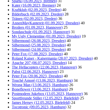
Sparta (16.09.2023, Bremen)
31
Kater (16.09.2023, Bremen)
24
Kraftklub (02.09.2023, Dreden)
40
Bilderbuch (02.09.2023, Dreden)
28
Tränen (02.09.2023, Dreden)
36
AnnenMayKantereit (01.09.2023, Dresden)
40
Broilers (01.09.2023, Hannover)
25
Sondaschule (01.09.2023, Hannover)
31
My Ugly Clementine (01.09.2023, Dresden)
19
Silbermond (26.08.2023, Dresden)
40
Silbermond (25.08.2023, Dresden)
40
Silbermond (24.08.2023, Dresden)
40
Peter Fox (17.08.2023, Dresden)
40
Roland Kaiser - Kaisermania (28.07.2023, Dresden)
40
Apache 207 (06.07.2023, Dresden)
14
The Hellacopters (22.06.2023, Hannover)
36
Pabst (22.06.2023, Hannover)
23
Peter Fox (20.06.2023, Dresden)
40
Touché Amoré (13.06.2023, Hamburg)
34
Wrong Man (13.06.2023, Hamburg)
26
Boneflower (13.06.2023, Hamburg)
29
Postmodern Jukebox (13.05.2023, Hannover)
36
Sportfreunde Stiller (12.05.2023, Bielefeld)
25
James Hersey (12.05.2023, Bielefeld)
24
Tocotronic (09.05.2023, Hamburg)
32