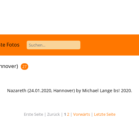
te Fotos
nnover)
27
Nazareth (24.01.2020, Hannover) by Michael Lange bs! 2020.
Erste Seite |
Zurück |
1
2
|
Vorwärts
|
Letzte Seite