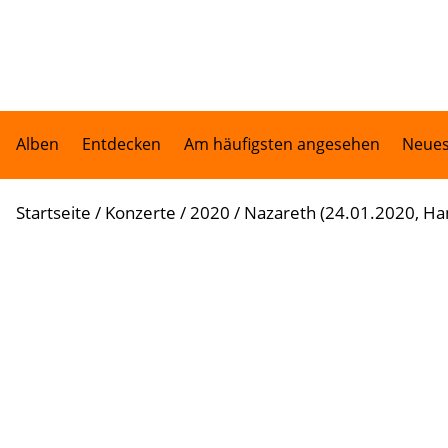
Alben
Entdecken
Am häufigsten angesehen
Neues
Startseite
/
Konzerte
/
2020
/
Nazareth (24.01.2020, Ha