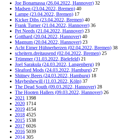
Joe Bonamassa (26.04.2022, Hannover)
32
Madsen (23.04.2022, Bremen)
40
Lampe (23.04.2022, Bremen)
17
Kicker Dibs (23.04.2022, Bremen)
40
Frank Turner (21.04.2022, Hannover)
36
Pet Needs (21.04.2022, Hannover)
23
Gotthard (20.04.2022, Hannover)
40
Magnum (20.04.2022, Hannover)
23
Acht Eimer Hühnerherzen (02.04.2022, Bremen)
38
scheitern.dreitausend (02.04.2022, Bremen)
25
Trümmer (31.03.2022, Bielefeld)
21
Joel Sarakula (24.03.2022, Langenberg)
19
Sleaford Mods (24.03.2022, Hamburg)
27
Shitney Beers (24.03.2022, Hamburg)
18
Maybeshewill (11.03.2022, Köln)
37
The Dead South (09.03.2022, Hannover)
28
The Hooten Hallers (09.03.2022, Hannover)
26
2021
1398
2020
1714
2019
4154
2018
4525
2015
1538
2017
6026
2016
5039
2014
305