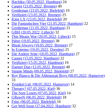
Hachiku (30.05.2022, Hamburg)
24
Casper (23.05.2022, Bremen)
40
Gentleman (23.05.2022, Bielefeld)
19
Verifiziert (23.05.2022, Bremen)
25
King LX (23.05.2022, Bielefeld)
20
Die Fantastischen Vier (21.05.2022, Hamburg)
22
Gentleman (21.05.2022, Hamburg)
21
GBH (20.05.2022, Lübeck)
32
This Means War (20.05.2022, Lübeck)
15
Pabst (19.05.2022, Bremen)
38
Blush Always (19.05.2022, Bremen)
27
In Extremo (19.05.2022, Dresden)
25
Die Andere Seite (18.05.2022, Hamburg)
27
Casper (15.05.2022, Hamburg)
22
Verifiziert (15.05.2022, Hamburg)
19
Danger Dan (12.05.2022, Bremen)
40
Simple Minds (09.05.2022, Bielefeld)
27
Roy Bianco & Die Abbrunzati Boys (08.05.2022, Hannover)
33
Tropikel Ltd. (08.05.2022, Hannover)
14
Therapy? (07.05.2022, Kiel)
36
The Sore Losers (07.05.2022, Kiel)
14
GReeeN (06.05.2022, Bielefeld)
18
Frinc (06.05.2022, Bielefeld)
16
Get Well Soon (27.04.2022, Hamburg)
32