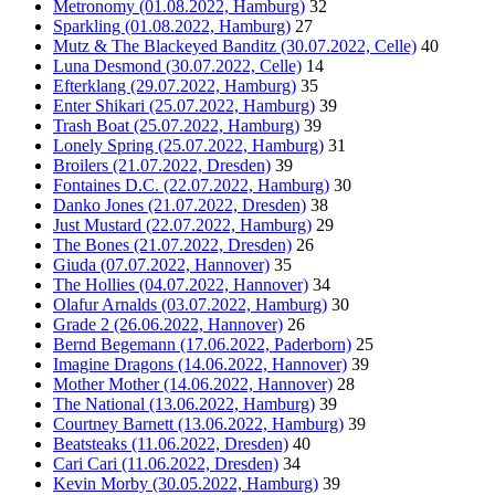
Metronomy (01.08.2022, Hamburg)
32
Sparkling (01.08.2022, Hamburg)
27
Mutz & The Blackeyed Banditz (30.07.2022, Celle)
40
Luna Desmond (30.07.2022, Celle)
14
Efterklang (29.07.2022, Hamburg)
35
Enter Shikari (25.07.2022, Hamburg)
39
Trash Boat (25.07.2022, Hamburg)
39
Lonely Spring (25.07.2022, Hamburg)
31
Broilers (21.07.2022, Dresden)
39
Fontaines D.C. (22.07.2022, Hamburg)
30
Danko Jones (21.07.2022, Dresden)
38
Just Mustard (22.07.2022, Hamburg)
29
The Bones (21.07.2022, Dresden)
26
Giuda (07.07.2022, Hannover)
35
The Hollies (04.07.2022, Hannover)
34
Olafur Arnalds (03.07.2022, Hamburg)
30
Grade 2 (26.06.2022, Hannover)
26
Bernd Begemann (17.06.2022, Paderborn)
25
Imagine Dragons (14.06.2022, Hannover)
39
Mother Mother (14.06.2022, Hannover)
28
The National (13.06.2022, Hamburg)
39
Courtney Barnett (13.06.2022, Hamburg)
39
Beatsteaks (11.06.2022, Dresden)
40
Cari Cari (11.06.2022, Dresden)
34
Kevin Morby (30.05.2022, Hamburg)
39