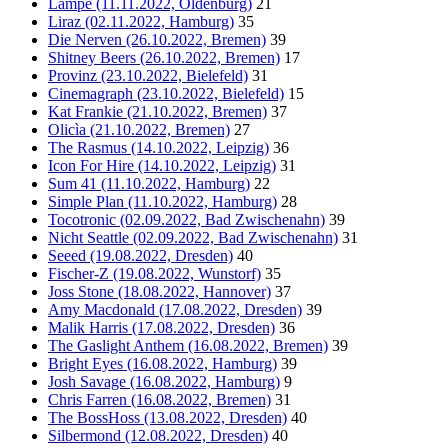
Lampe (11.11.2022, Oldenburg)
21
Liraz (02.11.2022, Hamburg)
35
Die Nerven (26.10.2022, Bremen)
39
Shitney Beers (26.10.2022, Bremen)
17
Provinz (23.10.2022, Bielefeld)
31
Cinemagraph (23.10.2022, Bielefeld)
15
Kat Frankie (21.10.2022, Bremen)
37
Olicìa (21.10.2022, Bremen)
27
The Rasmus (14.10.2022, Leipzig)
36
Icon For Hire (14.10.2022, Leipzig)
31
Sum 41 (11.10.2022, Hamburg)
22
Simple Plan (11.10.2022, Hamburg)
28
Tocotronic (02.09.2022, Bad Zwischenahn)
39
Nicht Seattle (02.09.2022, Bad Zwischenahn)
31
Seeed (19.08.2022, Dresden)
40
Fischer-Z (19.08.2022, Wunstorf)
35
Joss Stone (18.08.2022, Hannover)
37
Amy Macdonald (17.08.2022, Dresden)
39
Malik Harris (17.08.2022, Dresden)
36
The Gaslight Anthem (16.08.2022, Bremen)
39
Bright Eyes (16.08.2022, Hamburg)
39
Josh Savage (16.08.2022, Hamburg)
9
Chris Farren (16.08.2022, Bremen)
31
The BossHoss (13.08.2022, Dresden)
40
Silbermond (12.08.2022, Dresden)
40