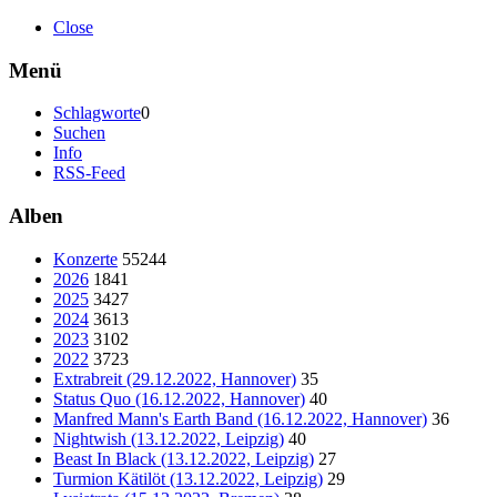
Close
Menü
Schlagworte
0
Suchen
Info
RSS-Feed
Alben
Konzerte
55244
2026
1841
2025
3427
2024
3613
2023
3102
2022
3723
Extrabreit (29.12.2022, Hannover)
35
Status Quo (16.12.2022, Hannover)
40
Manfred Mann's Earth Band (16.12.2022, Hannover)
36
Nightwish (13.12.2022, Leipzig)
40
Beast In Black (13.12.2022, Leipzig)
27
Turmion Kätilöt (13.12.2022, Leipzig)
29