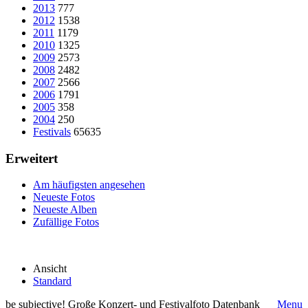
2013
777
2012
1538
2011
1179
2010
1325
2009
2573
2008
2482
2007
2566
2006
1791
2005
358
2004
250
Festivals
65635
Erweitert
Am häufigsten angesehen
Neueste Fotos
Neueste Alben
Zufällige Fotos
Ansicht
Standard
be subjective! Große Konzert- und Festivalfoto Datenbank
Menu