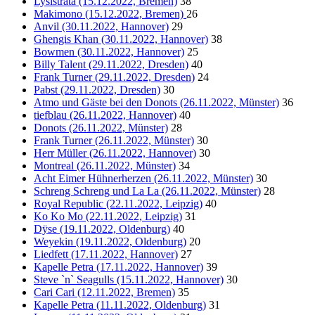
Lysistrata (15.12.2022, Bremen)
38
Makimono (15.12.2022, Bremen)
26
Anvil (30.11.2022, Hannover)
29
Ghengis Khan (30.11.2022, Hannover)
38
Bowmen (30.11.2022, Hannover)
25
Billy Talent (29.11.2022, Dresden)
40
Frank Turner (29.11.2022, Dresden)
24
Pabst (29.11.2022, Dresden)
30
Atmo und Gäste bei den Donots (26.11.2022, Münster)
36
tiefblau (26.11.2022, Hannover)
40
Donots (26.11.2022, Münster)
28
Frank Turner (26.11.2022, Münster)
30
Herr Müller (26.11.2022, Hannover)
30
Montreal (26.11.2022, Münster)
34
Acht Eimer Hühnerherzen (26.11.2022, Münster)
30
Schreng Schreng und La La (26.11.2022, Münster)
28
Royal Republic (22.11.2022, Leipzig)
40
Ko Ko Mo (22.11.2022, Leipzig)
31
Dÿse (19.11.2022, Oldenburg)
40
Weyekin (19.11.2022, Oldenburg)
20
Liedfett (17.11.2022, Hannover)
27
Kapelle Petra (17.11.2022, Hannover)
39
Steve `n` Seagulls (15.11.2022, Hannover)
30
Cari Cari (12.11.2022, Bremen)
35
Kapelle Petra (11.11.2022, Oldenburg)
31