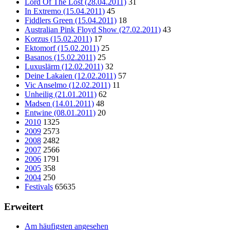
Lord Of The Lost (28.04.2011)
31
In Extremo (15.04.2011)
45
Fiddlers Green (15.04.2011)
18
Australian Pink Floyd Show (27.02.2011)
43
Korzus (15.02.2011)
17
Ektomorf (15.02.2011)
25
Basanos (15.02.2011)
25
Luxuslärm (12.02.2011)
32
Deine Lakaien (12.02.2011)
57
Vic Anselmo (12.02.2011)
11
Unheilig (21.01.2011)
62
Madsen (14.01.2011)
48
Entwine (08.01.2011)
20
2010
1325
2009
2573
2008
2482
2007
2566
2006
1791
2005
358
2004
250
Festivals
65635
Erweitert
Am häufigsten angesehen