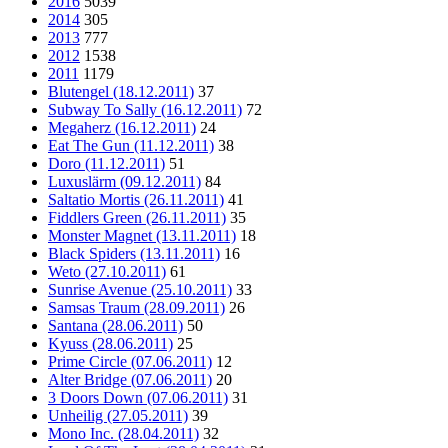
2016
5039
2014
305
2013
777
2012
1538
2011
1179
Blutengel (18.12.2011)
37
Subway To Sally (16.12.2011)
72
Megaherz (16.12.2011)
24
Eat The Gun (11.12.2011)
38
Doro (11.12.2011)
51
Luxuslärm (09.12.2011)
84
Saltatio Mortis (26.11.2011)
41
Fiddlers Green (26.11.2011)
35
Monster Magnet (13.11.2011)
18
Black Spiders (13.11.2011)
16
Weto (27.10.2011)
61
Sunrise Avenue (25.10.2011)
33
Samsas Traum (28.09.2011)
26
Santana (28.06.2011)
50
Kyuss (28.06.2011)
25
Prime Circle (07.06.2011)
12
Alter Bridge (07.06.2011)
20
3 Doors Down (07.06.2011)
31
Unheilig (27.05.2011)
39
Mono Inc. (28.04.2011)
32