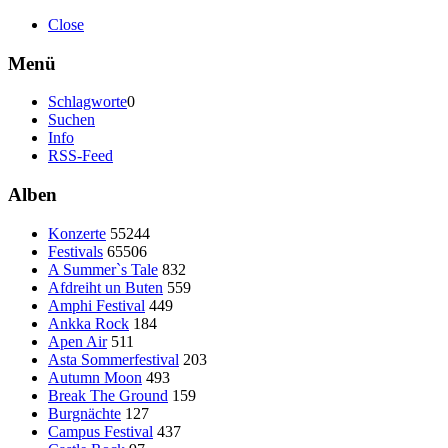
Close
Menü
Schlagworte
0
Suchen
Info
RSS-Feed
Alben
Konzerte
55244
Festivals
65506
A Summer`s Tale
832
Afdreiht un Buten
559
Amphi Festival
449
Ankka Rock
184
Apen Air
511
Asta Sommerfestival
203
Autumn Moon
493
Break The Ground
159
Burgnächte
127
Campus Festival
437