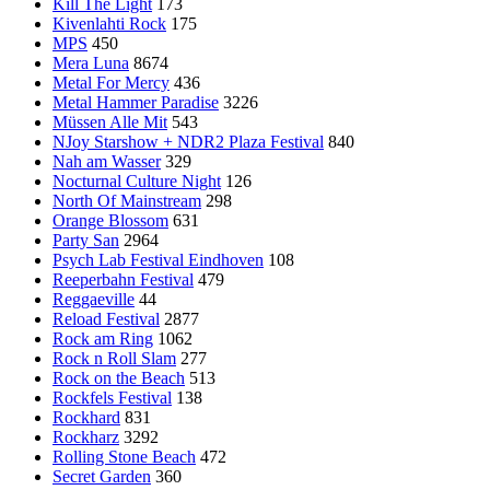
Kill The Light
173
Kivenlahti Rock
175
MPS
450
Mera Luna
8674
Metal For Mercy
436
Metal Hammer Paradise
3226
Müssen Alle Mit
543
NJoy Starshow + NDR2 Plaza Festival
840
Nah am Wasser
329
Nocturnal Culture Night
126
North Of Mainstream
298
Orange Blossom
631
Party San
2964
Psych Lab Festival Eindhoven
108
Reeperbahn Festival
479
Reggaeville
44
Reload Festival
2877
Rock am Ring
1062
Rock n Roll Slam
277
Rock on the Beach
513
Rockfels Festival
138
Rockhard
831
Rockharz
3292
Rolling Stone Beach
472
Secret Garden
360