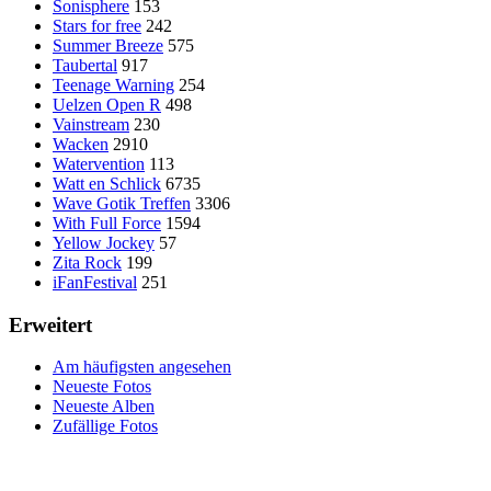
Sonisphere
153
Stars for free
242
Summer Breeze
575
Taubertal
917
Teenage Warning
254
Uelzen Open R
498
Vainstream
230
Wacken
2910
Watervention
113
Watt en Schlick
6735
Wave Gotik Treffen
3306
With Full Force
1594
Yellow Jockey
57
Zita Rock
199
iFanFestival
251
Erweitert
Am häufigsten angesehen
Neueste Fotos
Neueste Alben
Zufällige Fotos