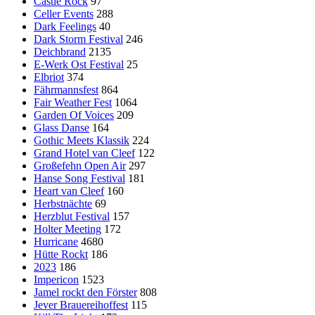
Castle Rock
97
Celler Events
288
Dark Feelings
40
Dark Storm Festival
246
Deichbrand
2135
E-Werk Ost Festival
25
Elbriot
374
Fährmannsfest
864
Fair Weather Fest
1064
Garden Of Voices
209
Glass Danse
164
Gothic Meets Klassik
224
Grand Hotel van Cleef
122
Großefehn Open Air
297
Hanse Song Festival
181
Heart van Cleef
160
Herbstnächte
69
Herzblut Festival
157
Holter Meeting
172
Hurricane
4680
Hütte Rockt
186
2023
186
Impericon
1523
Jamel rockt den Förster
808
Jever Brauereihoffest
115