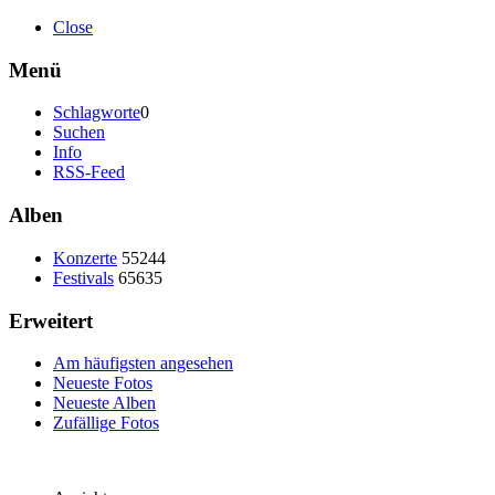
Close
Menü
Schlagworte
0
Suchen
Info
RSS-Feed
Alben
Konzerte
55244
Festivals
65635
Erweitert
Am häufigsten angesehen
Neueste Fotos
Neueste Alben
Zufällige Fotos