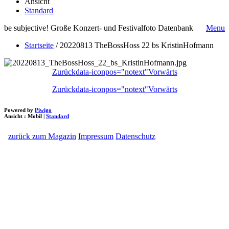
Ansicht
Standard
be subjective! Große Konzert- und Festivalfoto Datenbank
Menu
Startseite
/
20220813 TheBossHoss 22 bs KristinHofmann
Zurück
data-iconpos="notext"
Vorwärts
Zurück
data-iconpos="notext"
Vorwärts
Powered by
Piwigo
Ansicht :
Mobil
|
Standard
zurück zum Magazin
Impressum
Datenschutz