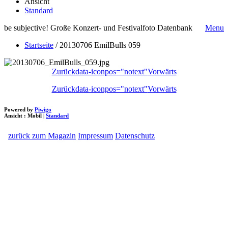
Ansicht
Standard
be subjective! Große Konzert- und Festivalfoto Datenbank
Menu
Startseite
/
20130706 EmilBulls 059
Zurück
data-iconpos="notext"
Vorwärts
Zurück
data-iconpos="notext"
Vorwärts
Powered by
Piwigo
Ansicht :
Mobil
|
Standard
zurück zum Magazin
Impressum
Datenschutz