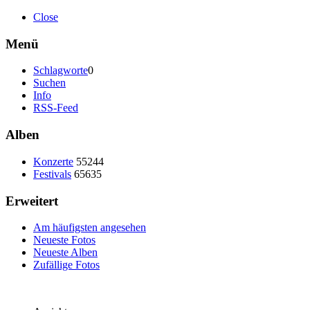
Close
Menü
Schlagworte
0
Suchen
Info
RSS-Feed
Alben
Konzerte
55244
Festivals
65635
Erweitert
Am häufigsten angesehen
Neueste Fotos
Neueste Alben
Zufällige Fotos