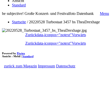
Ansicht
Standard
be subjective! Große Konzert- und Festivalfoto Datenbank
Menu
Startseite
/
20220528 Turbostaat 3457 bs TheaDrexhage
Zurück
data-iconpos="notext"
Vorwärts
Zurück
data-iconpos="notext"
Vorwärts
Powered by
Piwigo
Ansicht :
Mobil
|
Standard
zurück zum Magazin
Impressum
Datenschutz