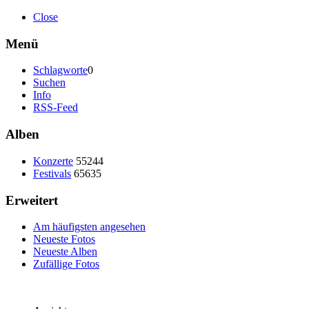
Close
Menü
Schlagworte
0
Suchen
Info
RSS-Feed
Alben
Konzerte
55244
Festivals
65635
Erweitert
Am häufigsten angesehen
Neueste Fotos
Neueste Alben
Zufällige Fotos