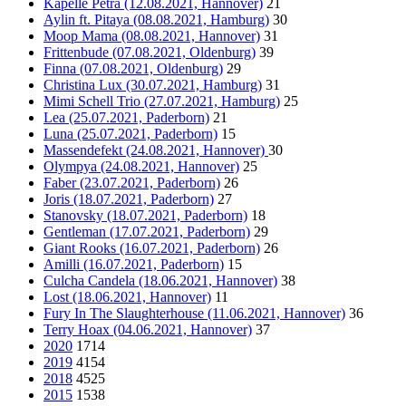
Kapelle Petra (12.08.2021, Hannover)
21
Aylin ft. Pitaya (08.08.2021, Hamburg)
30
Moop Mama (08.08.2021, Hannover)
31
Frittenbude (07.08.2021, Oldenburg)
39
Finna (07.08.2021, Oldenburg)
29
Christina Lux (30.07.2021, Hamburg)
31
Mimi Schell Trio (27.07.2021, Hamburg)
25
Lea (25.07.2021, Paderborn)
21
Luna (25.07.2021, Paderborn)
15
Massendefekt (24.08.2021, Hannover)
30
Olympya (24.08.2021, Hannover)
25
Faber (23.07.2021, Paderborn)
26
Joris (18.07.2021, Paderborn)
27
Stanovsky (18.07.2021, Paderborn)
18
Gentleman (17.07.2021, Paderborn)
29
Giant Rooks (16.07.2021, Paderborn)
26
Amilli (16.07.2021, Paderborn)
15
Culcha Candela (18.06.2021, Hannover)
38
Lost (18.06.2021, Hannover)
11
Fury In The Slaughterhouse (11.06.2021, Hannover)
36
Terry Hoax (04.06.2021, Hannover)
37
2020
1714
2019
4154
2018
4525
2015
1538