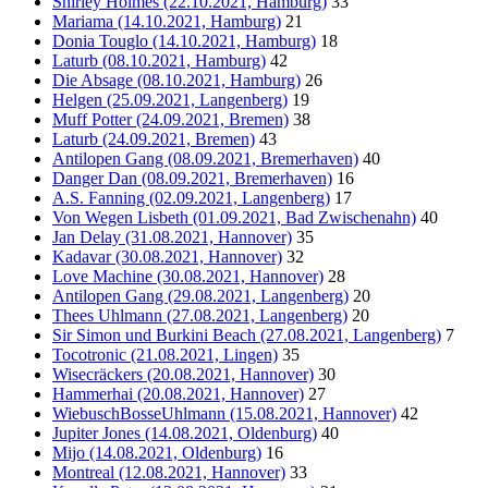
Shirley Holmes (22.10.2021, Hamburg)
33
Mariama (14.10.2021, Hamburg)
21
Donia Touglo (14.10.2021, Hamburg)
18
Laturb (08.10.2021, Hamburg)
42
Die Absage (08.10.2021, Hamburg)
26
Helgen (25.09.2021, Langenberg)
19
Muff Potter (24.09.2021, Bremen)
38
Laturb (24.09.2021, Bremen)
43
Antilopen Gang (08.09.2021, Bremerhaven)
40
Danger Dan (08.09.2021, Bremerhaven)
16
A.S. Fanning (02.09.2021, Langenberg)
17
Von Wegen Lisbeth (01.09.2021, Bad Zwischenahn)
40
Jan Delay (31.08.2021, Hannover)
35
Kadavar (30.08.2021, Hannover)
32
Love Machine (30.08.2021, Hannover)
28
Antilopen Gang (29.08.2021, Langenberg)
20
Thees Uhlmann (27.08.2021, Langenberg)
20
Sir Simon und Burkini Beach (27.08.2021, Langenberg)
7
Tocotronic (21.08.2021, Lingen)
35
Wisecräckers (20.08.2021, Hannover)
30
Hammerhai (20.08.2021, Hannover)
27
WiebuschBosseUhlmann (15.08.2021, Hannover)
42
Jupiter Jones (14.08.2021, Oldenburg)
40
Mijo (14.08.2021, Oldenburg)
16
Montreal (12.08.2021, Hannover)
33