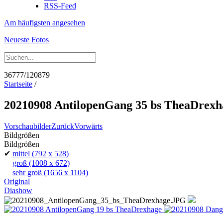
RSS-Feed
Am häufigsten angesehen
Neueste Fotos
36777/120879
Startseite
/
20210908 AntilopenGang 35 bs TheaDrexh
Vorschaubilder
Zurück
Vorwärts
Bildgrößen
Bildgrößen
✔
mittel
(792 x 528)
groß
(1008 x 672)
sehr groß
(1656 x 1104)
Original
Diashow