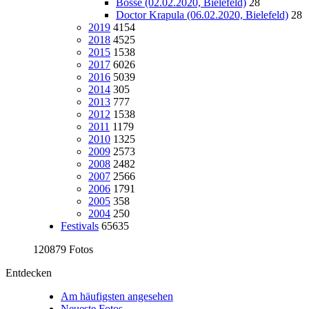
Bosse (02.02.2020, Bielefeld)
28
Doctor Krapula (06.02.2020, Bielefeld)
28
2019
4154
2018
4525
2015
1538
2017
6026
2016
5039
2014
305
2013
777
2012
1538
2011
1179
2010
1325
2009
2573
2008
2482
2007
2566
2006
1791
2005
358
2004
250
Festivals
65635
120879 Fotos
Entdecken
Am häufigsten angesehen
Neueste Fotos