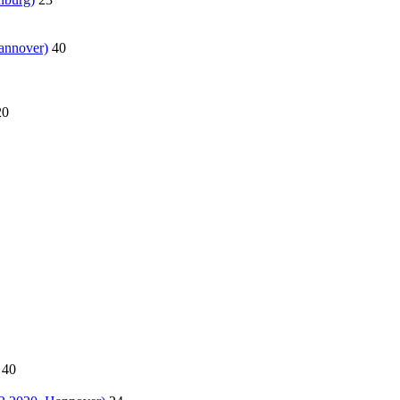
annover)
40
20
40