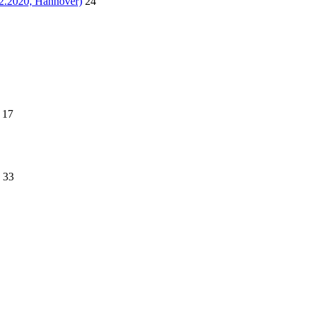
02.2020, Hannover)
24
17
33