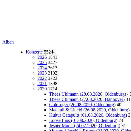
Alben
Konzerte
55244
2026
1841
2025
3427
2024
3613
2023
3102
2022
3723
2021
1398
2020
1714
Thees Uhlmann (28.08.2020, Oldenburg)
4
Thees Uhlmann (27.08.2020, Hannover)
31
Goldroger (26.08.2020, Oldenburg)
40
Madanii & Llucid (26.08.2020, Oldenburg)
Kultur Catapults (01.08.2020, Oldenburg)
3
Loose Lips (01.08.2020, Oldenburg)
23
Jesper Munk (24.07.2020, Oldenburg)
31
Moe und Joschka Brings (24.07.2020, Olde