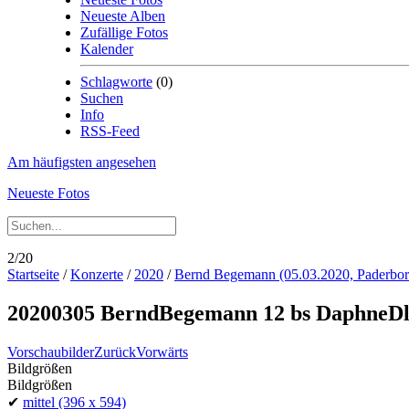
Neueste Alben
Zufällige Fotos
Kalender
Schlagworte
(0)
Suchen
Info
RSS-Feed
Am häufigsten angesehen
Neueste Fotos
2/20
Startseite
/
Konzerte
/
2020
/
Bernd Begemann (05.03.2020, Paderbor
20200305 BerndBegemann 12 bs DaphneDl
Vorschaubilder
Zurück
Vorwärts
Bildgrößen
Bildgrößen
✔
mittel
(396 x 594)