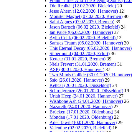
Frank Turner And The Sleeping Souls (12.
Die Realität (12.02.2020, Bielefeld)
20
Jesse Ahern (12.02.2020, Hannover)
12
Monster Magnet (07.02.2020, Bremen)
40
Saint Agnes (07.02.2020, Bremen)
39
Jason Bartsch (06.02.2020, Bielefeld)
24
Ian Paice (06.02.2020, Hannover)
37
Aylin Celik (06.02.2020, Bielefeld)
12
Samsas Traum (05.02.2020, Hannover)
30
This Eternal Decay (05.02.2020, Hannover)
Silbermond (04.02.2020, Erfurt)
36
Kettcar (31.01.2020, Bremen)
39
Niels Frevert (31.01.2020, Bremen)
31
ASP (30.01.2020, Hannover)
37
Two Minds Collide (30.01.2020, Hannover)
Ssio (26.01.2020, Hannover)
29
Kettcar (26.01.2020, Düsseldorf)
24
Schrottgrenze (26.01.2020, Düsseldorf)
19
Uriah Heep (24.01.2020, Hannover)
27
Wishbone Ash (24.01.2020, Hannover)
26
Nazareth (24.01.2020, Hannover)
27
Brücken (17.01.2020, Oldenburg)
34
Mondan (17.01.2020, Oldenburg)
22
Adel Tawil (10.01.2020, Hannover)
29
Valentine (02.02.2020, Bielefeld)
16