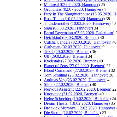
Montreal (02.07.2020, Hannover)
25
Grundhass (02.07.2020, Hannover)
4
Fury In The Slaughterhouse (15.05.2020, H
Rose Tattoo (10.03.2020, Hannover)
38
Thundermother (10.03.2020, Hannover)
40
Saga (08.03.2020, Hannover)
34
Bernd Begemann (05.03.2020, Paderborn)
Deichkind (03.03.2020, Bremen)
40
Culcha Candela (02.03.2020, Hannover)
40
Curlyman (02.03.2020, Hannover)
9
Trixsi (29.02.2020, Bremen)
36
Ulf (29.02.2020, Bremen)
34
Kvelertak (27.02.2020, Bremen)
40
Planet of Zeus (27.02.2020, Bremen)
27
Blood Command (27.02.2020, Bremen)
32
Tom Schilling (23.02.2020, Hannover)
30
Andreas Vey (23.02.2020, Hannover)
4
Slime (22.02.2020, Bremen)
40
Nervous Assistant (22.02.2020, Bremen)
22
Knorkator (21.02.2020, Bremen)
40
Helge Schneider (19.02.2020, Bielefeld)
24
Dream Theater (18.02.2020, Hannover)
35
Dropkick Murphys (12.02.2020, Hannover)
Die Sterne (12.02.2020, Bielefeld)
23