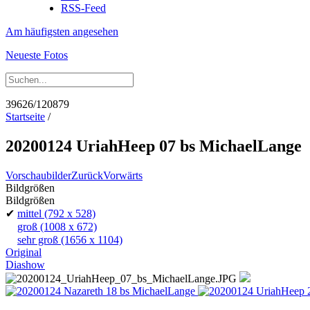
RSS-Feed
Am häufigsten angesehen
Neueste Fotos
39626/120879
Startseite
/
20200124 UriahHeep 07 bs MichaelLange
Vorschaubilder
Zurück
Vorwärts
Bildgrößen
Bildgrößen
✔
mittel
(792 x 528)
groß
(1008 x 672)
sehr groß
(1656 x 1104)
Original
Diashow