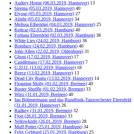
Audrey Horne (06.03.2019, Hannover)
13
Sirenia (05.03.2019, Hannover)
40
Elyose (05.03.2019, Hannover)
27
Alight (05.03.2019, Hannover)
34
Melissa Etheridge (04.03.2019, Hannover)
25
Kettcar (02.03.2019, Hamburg)
40
Fortuna Ehrenfeld (02.03.2019, Hamburg)
38
White Lies (24.02.2019, Hamburg)
36
Boniface (24.02.2019, Hamburg)
40
John Allen (22.02.2019, Oldenburg)
31
Ghost (17.02.2019, Hannover)
17
Candlemass (17.02.2019, Hannover)
7
U.D.O. (13.02.2019, Hannover)
18
Reece (13.02.2019, Hannover)
13
Dead City Ruins (13.02.2019, Hannover)
14
Flogging Molly (01.02.2019, Bremen)
40
Buster Shuffle (01.02.2019, Bremen)
33
Wizo (31.01.2019, Bremen)
40
Jan Böhmermann und das Rundfunk-Tanzorchester Ehrenfeld
(31.01.2019, Hannover)
26
Radkey (31.01.2019, Bremen)
32
Fjort (26.01.2019, Bremen)
33
Yellowknife (26.01.2019, Bremen)
28
Muff Potter (25.01.2019, Hamburg)
34
Felix Gebhard (25.01.2019, Hamburg)
25