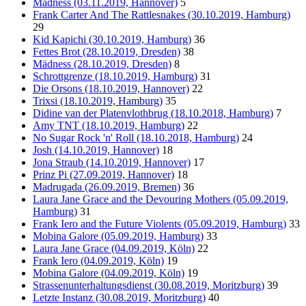
Mädness (03.11.2019, Hannover)
5
Frank Carter And The Rattlesnakes (30.10.2019, Hamburg)
29
Kid Kapichi (30.10.2019, Hamburg)
36
Fettes Brot (28.10.2019, Dresden)
38
Mädness (28.10.2019, Dresden)
8
Schrottgrenze (18.10.2019, Hamburg)
31
Die Orsons (18.10.2019, Hannover)
22
Trixsi (18.10.2019, Hamburg)
35
Didine van der Platenvlothbrug (18.10.2018, Hamburg)
7
Amy TNT (18.10.2019, Hamburg)
22
No Sugar Rock 'n' Roll (18.10.2018, Hamburg)
24
Josh (14.10.2019, Hannover)
18
Jona Straub (14.10.2019, Hannover)
17
Prinz Pi (27.09.2019, Hannover)
18
Madrugada (26.09.2019, Bremen)
36
Laura Jane Grace and the Devouring Mothers (05.09.2019,
Hamburg)
31
Frank Iero and the Future Violents (05.09.2019, Hamburg)
33
Mobina Galore (05.09.2019, Hamburg)
33
Laura Jane Grace (04.09.2019, Köln)
22
Frank Iero (04.09.2019, Köln)
19
Mobina Galore (04.09.2019, Köln)
19
Strassenunterhaltungsdienst (30.08.2019, Moritzburg)
39
Letzte Instanz (30.08.2019, Moritzburg)
40