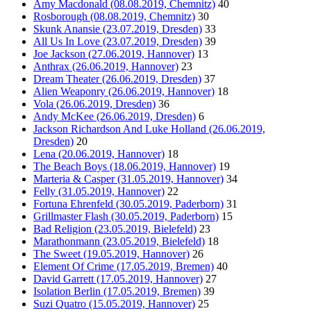
Amy Macdonald (08.08.2019, Chemnitz)
40
Rosborough (08.08.2019, Chemnitz)
30
Skunk Anansie (23.07.2019, Dresden)
33
All Us In Love (23.07.2019, Dresden)
39
Joe Jackson (27.06.2019, Hannover)
13
Anthrax (26.06.2019, Hannover)
23
Dream Theater (26.06.2019, Dresden)
37
Alien Weaponry (26.06.2019, Hannover)
18
Vola (26.06.2019, Dresden)
36
Andy McKee (26.06.2019, Dresden)
6
Jackson Richardson And Luke Holland (26.06.2019,
Dresden)
20
Lena (20.06.2019, Hannover)
18
The Beach Boys (18.06.2019, Hannover)
19
Marteria & Casper (31.05.2019, Hannover)
34
Felly (31.05.2019, Hannover)
22
Fortuna Ehrenfeld (30.05.2019, Paderborn)
31
Grillmaster Flash (30.05.2019, Paderborn)
15
Bad Religion (23.05.2019, Bielefeld)
23
Marathonmann (23.05.2019, Bielefeld)
18
The Sweet (19.05.2019, Hannover)
26
Element Of Crime (17.05.2019, Bremen)
40
David Garrett (17.05.2019, Hannover)
27
Isolation Berlin (17.05.2019, Bremen)
39
Suzi Quatro (15.05.2019, Hannover)
25