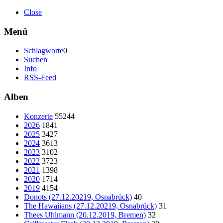
Close
Menü
Schlagworte
0
Suchen
Info
RSS-Feed
Alben
Konzerte
55244
2026
1841
2025
3427
2024
3613
2023
3102
2022
3723
2021
1398
2020
1714
2019
4154
Donots (27.12.20219, Osnabrück)
40
The Hawaiians (27.12.20219, Osnabrück)
31
Thees Uhlmann (20.12.2019, Bremen)
32