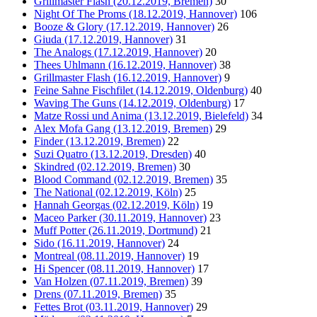
Grillmaster Flash (20.12.2019, Bremen)
30
Night Of The Proms (18.12.2019, Hannover)
106
Booze & Glory (17.12.2019, Hannover)
26
Giuda (17.12.2019, Hannover)
31
The Analogs (17.12.2019, Hannover)
20
Thees Uhlmann (16.12.2019, Hannover)
38
Grillmaster Flash (16.12.2019, Hannover)
9
Feine Sahne Fischfilet (14.12.2019, Oldenburg)
40
Waving The Guns (14.12.2019, Oldenburg)
17
Matze Rossi und Anima (13.12.2019, Bielefeld)
34
Alex Mofa Gang (13.12.2019, Bremen)
29
Finder (13.12.2019, Bremen)
22
Suzi Quatro (13.12.2019, Dresden)
40
Skindred (02.12.2019, Bremen)
30
Blood Command (02.12.2019, Bremen)
35
The National (02.12.2019, Köln)
25
Hannah Georgas (02.12.2019, Köln)
19
Maceo Parker (30.11.2019, Hannover)
23
Muff Potter (26.11.2019, Dortmund)
21
Sido (16.11.2019, Hannover)
24
Montreal (08.11.2019, Hannover)
19
Hi Spencer (08.11.2019, Hannover)
17
Van Holzen (07.11.2019, Bremen)
39
Drens (07.11.2019, Bremen)
35
Fettes Brot (03.11.2019, Hannover)
29