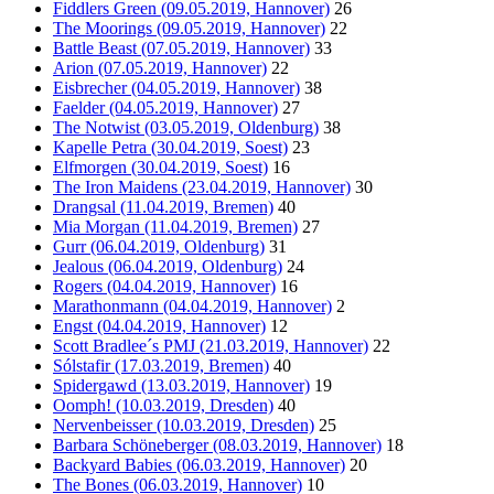
Fiddlers Green (09.05.2019, Hannover)
26
The Moorings (09.05.2019, Hannover)
22
Battle Beast (07.05.2019, Hannover)
33
Arion (07.05.2019, Hannover)
22
Eisbrecher (04.05.2019, Hannover)
38
Faelder (04.05.2019, Hannover)
27
The Notwist (03.05.2019, Oldenburg)
38
Kapelle Petra (30.04.2019, Soest)
23
Elfmorgen (30.04.2019, Soest)
16
The Iron Maidens (23.04.2019, Hannover)
30
Drangsal (11.04.2019, Bremen)
40
Mia Morgan (11.04.2019, Bremen)
27
Gurr (06.04.2019, Oldenburg)
31
Jealous (06.04.2019, Oldenburg)
24
Rogers (04.04.2019, Hannover)
16
Marathonmann (04.04.2019, Hannover)
2
Engst (04.04.2019, Hannover)
12
Scott Bradlee´s PMJ (21.03.2019, Hannover)
22
Sólstafir (17.03.2019, Bremen)
40
Spidergawd (13.03.2019, Hannover)
19
Oomph! (10.03.2019, Dresden)
40
Nervenbeisser (10.03.2019, Dresden)
25
Barbara Schöneberger (08.03.2019, Hannover)
18
Backyard Babies (06.03.2019, Hannover)
20
The Bones (06.03.2019, Hannover)
10