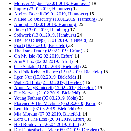
Monster Magnet (23.01.2019, Hannover)
18
Puppy (23.01.2019, Hannover)
12
Andrea Bocelli (09.01.2019, Hannover)
15
Nailed To Obscurity (13.01.2019, Hamburg)
19
Amorphis (13.01.2019, Hamburg)
25
Jinier (13.01.2019, Hamburg)
17
Soilwork (13.01.2019, Hamburg)
24
The Tidal Sleep (18.01.2019, Bielefeld)
23
Fjort (18.01.2019, Bielefeld)
23
The Dark Tenor (02.02.2019, Erfurt)
23
On My Isle (02.02.2019, Erfurt)
14
AnnA Lux (02.02.2019, Erfurt)
14
Che Sudaka (12.02.2019, Bielefeld)
24
Nu Folk Rebel Alliance (12.02.2019, Bielefeld)
15
Ilgen Nur (15.02.2019, Bielefeld)
11
Walls & Birds (21.02.2019, Bielefeld)
16
AnnenMayKantereit (15.02.2019, Bielefeld)
19
Die Nerven (21.02.2019, Bielefeld)
16
Young Fathers (05.03.2019, Köln)
23
Florence + The Machine (05.03.2019, Köln)
37
Leoniden (07.03.2019, Bielefeld)
30
Mia Morgan (07.03.2019, Bielefeld)
14
Lord Of The Lost (26.04.2019, Erfurt)
30
Hell Boulevard (26.04.2019, Erfurt)
24
Die Fantastischen Vier (05.07.2019, Dresden)
38