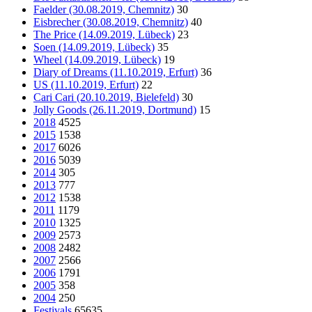
Faelder (30.08.2019, Chemnitz)
30
Eisbrecher (30.08.2019, Chemnitz)
40
The Price (14.09.2019, Lübeck)
23
Soen (14.09.2019, Lübeck)
35
Wheel (14.09.2019, Lübeck)
19
Diary of Dreams (11.10.2019, Erfurt)
36
US (11.10.2019, Erfurt)
22
Cari Cari (20.10.2019, Bielefeld)
30
Jolly Goods (26.11.2019, Dortmund)
15
2018
4525
2015
1538
2017
6026
2016
5039
2014
305
2013
777
2012
1538
2011
1179
2010
1325
2009
2573
2008
2482
2007
2566
2006
1791
2005
358
2004
250
Festivals
65635