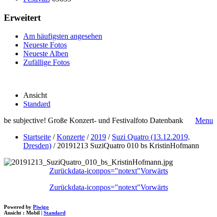
Erweitert
Am häufigsten angesehen
Neueste Fotos
Neueste Alben
Zufällige Fotos
Ansicht
Standard
be subjective! Große Konzert- und Festivalfoto Datenbank
Menu
Startseite
/
Konzerte
/
2019
/
Suzi Quatro (13.12.2019,
Dresden)
/
20191213 SuziQuatro 010 bs KristinHofmann
Zurück
data-iconpos="notext"
Vorwärts
Zurück
data-iconpos="notext"
Vorwärts
Powered by
Piwigo
Ansicht :
Mobil
|
Standard