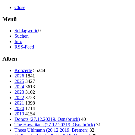
Close
Menü
Schlagworte
0
Suchen
Info
RSS-Feed
Alben
Konzerte
55244
2026
1841
2025
3427
2024
3613
2023
3102
2022
3723
2021
1398
2020
1714
2019
4154
Donots (27.12.20219, Osnabrück)
40
The Hawaiians (27.12.20219, Osnabrück)
31
Thees Uhlmann (20.12.2019, Bremen)
32