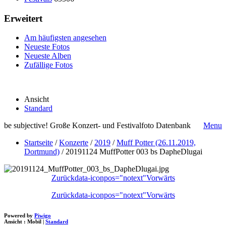
Erweitert
Am häufigsten angesehen
Neueste Fotos
Neueste Alben
Zufällige Fotos
Ansicht
Standard
be subjective! Große Konzert- und Festivalfoto Datenbank
Menu
Startseite
/
Konzerte
/
2019
/
Muff Potter (26.11.2019,
Dortmund)
/
20191124 MuffPotter 003 bs DapheDlugai
Zurück
data-iconpos="notext"
Vorwärts
Zurück
data-iconpos="notext"
Vorwärts
Powered by
Piwigo
Ansicht :
Mobil
|
Standard