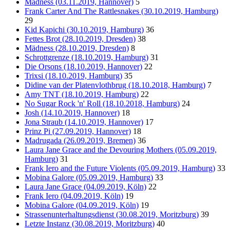
Mädness (03.11.2019, Hannover)
5
Frank Carter And The Rattlesnakes (30.10.2019, Hamburg)
29
Kid Kapichi (30.10.2019, Hamburg)
36
Fettes Brot (28.10.2019, Dresden)
38
Mädness (28.10.2019, Dresden)
8
Schrottgrenze (18.10.2019, Hamburg)
31
Die Orsons (18.10.2019, Hannover)
22
Trixsi (18.10.2019, Hamburg)
35
Didine van der Platenvlothbrug (18.10.2018, Hamburg)
7
Amy TNT (18.10.2019, Hamburg)
22
No Sugar Rock 'n' Roll (18.10.2018, Hamburg)
24
Josh (14.10.2019, Hannover)
18
Jona Straub (14.10.2019, Hannover)
17
Prinz Pi (27.09.2019, Hannover)
18
Madrugada (26.09.2019, Bremen)
36
Laura Jane Grace and the Devouring Mothers (05.09.2019,
Hamburg)
31
Frank Iero and the Future Violents (05.09.2019, Hamburg)
33
Mobina Galore (05.09.2019, Hamburg)
33
Laura Jane Grace (04.09.2019, Köln)
22
Frank Iero (04.09.2019, Köln)
19
Mobina Galore (04.09.2019, Köln)
19
Strassenunterhaltungsdienst (30.08.2019, Moritzburg)
39
Letzte Instanz (30.08.2019, Moritzburg)
40