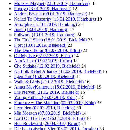
Monster Magnet (23.01.2019, Hannover)
18
Puppy (23.01.2019, Hannover)
12
Andrea Bocelli (09.01.2019, Hannover)
15
Nailed To Obscurity (13.01.2019, Hamburg)
19
Amorphis (13.01.2019, Hamburg)
25
Jinier (13.01.2019, Hamburg)
17
Soilwork (13.01.2019, Hamburg)
24
The Tidal Sleep (18.01.2019, Bielefeld)
23
Fjort (18.01.2019, Bielefeld)
23
The Dark Tenor (02.02.2019, Erfurt)
23
On My Isle (02.02.2019, Erfurt)
14
AnnA Lux (02.02.2019, Erfurt)
14
Che Sudaka (12.02.2019, Bielefeld)
24
Nu Folk Rebel Alliance (12.02.2019, Bielefeld)
15
Ilgen Nur (15.02.2019, Bielefeld)
11
Walls & Birds (21.02.2019, Bielefeld)
16
AnnenMayKantereit (15.02.2019, Bielefeld)
19
Die Nerven (21.02.2019, Bielefeld)
16
Young Fathers (05.03.2019, Köln)
23
Florence + The Machine (05.03.2019, Köln)
37
Leoniden (07.03.2019, Bielefeld)
30
Mia Morgan (07.03.2019, Bielefeld)
14
Lord Of The Lost (26.04.2019, Erfurt)
30
Hell Boulevard (26.04.2019, Erfurt)
24
Die Fantastischen Vier (05.07.2019, Dresden)
38