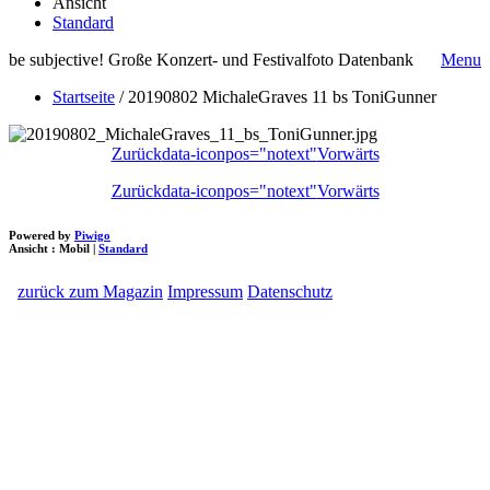
Ansicht
Standard
be subjective! Große Konzert- und Festivalfoto Datenbank
Menu
Startseite
/
20190802 MichaleGraves 11 bs ToniGunner
Zurück
data-iconpos="notext"
Vorwärts
Zurück
data-iconpos="notext"
Vorwärts
Powered by
Piwigo
Ansicht :
Mobil
|
Standard
zurück zum Magazin
Impressum
Datenschutz