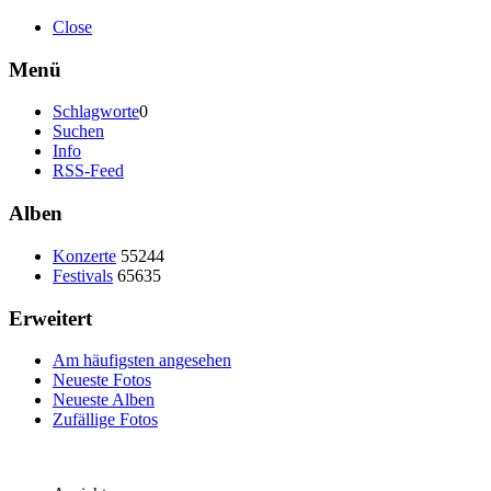
Close
Menü
Schlagworte
0
Suchen
Info
RSS-Feed
Alben
Konzerte
55244
Festivals
65635
Erweitert
Am häufigsten angesehen
Neueste Fotos
Neueste Alben
Zufällige Fotos