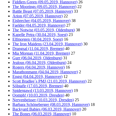
Fiddlers Green (09.05.2019, Hannover)
26
The Moorings (09.05.2019, Hannover)
22
Battle Beast (07.05.2019, Hannover)
33
Arion (07.05.2019, Hannover)
22
Eisbrecher (04.05.2019, Hannover)
38
Faelder (04.05.2019, Hannover)
27
The Notwist (03.05.2019, Oldenburg)
38
Kapelle Petra (30.04.2019, Soest)
23
Elfmorgen (30.04.2019, Soest)
16
The Iron Maidens (23.04.2019, Hannover)
30
Drangsal (11.04.2019, Bremen)
40
Mia Morgan (11.04.2019, Bremen)
27
Gurr (06.04.2019, Oldenburg)
31
Jealous (06.04.2019, Oldenburg)
24
Rogers (04.04.2019, Hannover)
16
Marathonmann (04.04.2019, Hannover)
2
Engst (04.04.2019, Hannover)
12
Scott Bradlee´s PMJ (21.03.2019, Hannover)
22
Sólstafir (17.03.2019, Bremen)
40
Spidergawd (13.03.2019, Hannover)
19
Oomph! (10.03.2019, Dresden)
40
Nervenbeisser (10.03.2019, Dresden)
25
Barbara Schöneberger (08.03.2019, Hannover)
18
Backyard Babies (06.03.2019, Hannover)
20
The Bones (06.03.2019, Hannover)
10