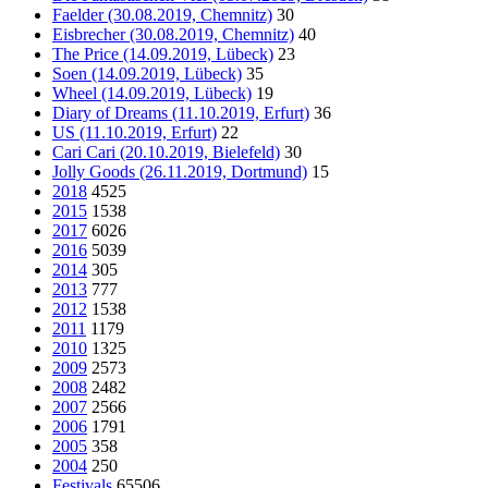
Faelder (30.08.2019, Chemnitz)
30
Eisbrecher (30.08.2019, Chemnitz)
40
The Price (14.09.2019, Lübeck)
23
Soen (14.09.2019, Lübeck)
35
Wheel (14.09.2019, Lübeck)
19
Diary of Dreams (11.10.2019, Erfurt)
36
US (11.10.2019, Erfurt)
22
Cari Cari (20.10.2019, Bielefeld)
30
Jolly Goods (26.11.2019, Dortmund)
15
2018
4525
2015
1538
2017
6026
2016
5039
2014
305
2013
777
2012
1538
2011
1179
2010
1325
2009
2573
2008
2482
2007
2566
2006
1791
2005
358
2004
250
Festivals
65506