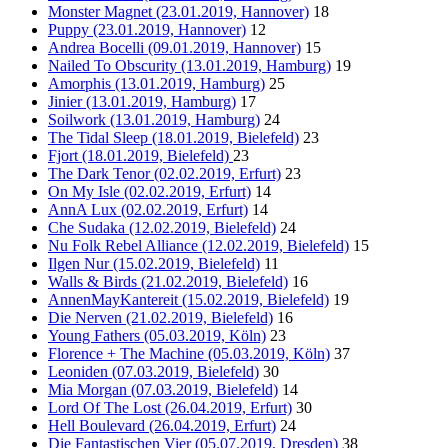
Monster Magnet (23.01.2019, Hannover)
18
Puppy (23.01.2019, Hannover)
12
Andrea Bocelli (09.01.2019, Hannover)
15
Nailed To Obscurity (13.01.2019, Hamburg)
19
Amorphis (13.01.2019, Hamburg)
25
Jinier (13.01.2019, Hamburg)
17
Soilwork (13.01.2019, Hamburg)
24
The Tidal Sleep (18.01.2019, Bielefeld)
23
Fjort (18.01.2019, Bielefeld)
23
The Dark Tenor (02.02.2019, Erfurt)
23
On My Isle (02.02.2019, Erfurt)
14
AnnA Lux (02.02.2019, Erfurt)
14
Che Sudaka (12.02.2019, Bielefeld)
24
Nu Folk Rebel Alliance (12.02.2019, Bielefeld)
15
Ilgen Nur (15.02.2019, Bielefeld)
11
Walls & Birds (21.02.2019, Bielefeld)
16
AnnenMayKantereit (15.02.2019, Bielefeld)
19
Die Nerven (21.02.2019, Bielefeld)
16
Young Fathers (05.03.2019, Köln)
23
Florence + The Machine (05.03.2019, Köln)
37
Leoniden (07.03.2019, Bielefeld)
30
Mia Morgan (07.03.2019, Bielefeld)
14
Lord Of The Lost (26.04.2019, Erfurt)
30
Hell Boulevard (26.04.2019, Erfurt)
24
Die Fantastischen Vier (05.07.2019, Dresden)
38