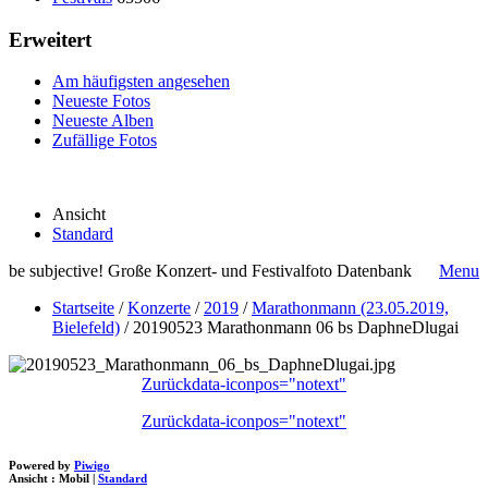
Erweitert
Am häufigsten angesehen
Neueste Fotos
Neueste Alben
Zufällige Fotos
Ansicht
Standard
be subjective! Große Konzert- und Festivalfoto Datenbank
Menu
Startseite
/
Konzerte
/
2019
/
Marathonmann (23.05.2019,
Bielefeld)
/
20190523 Marathonmann 06 bs DaphneDlugai
Zurück
data-iconpos="notext"
Zurück
data-iconpos="notext"
Powered by
Piwigo
Ansicht :
Mobil
|
Standard