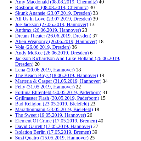
Amy Macdonald (08.08.2019, Chemnitz)
40
Rosborough (08.08.2019, Chemnitz)
30
Skunk Anansie (23.07.2019, Dresden)
33
All Us In Love (23.07.2019, Dresden)
39
Joe Jackson (27.06.2019, Hannover)
13
Anthrax (26.06.2019, Hannover)
23
Dream Theater (26.06.2019, Dresden)
37
Alien Weaponry (26.06.2019, Hannover)
18
Vola (26.06.2019, Dresden)
36
Andy McKee (26.06.2019, Dresden)
6
Jackson Richardson And Luke Holland (26.06.2019,
Dresden)
20
Lena (20.06.2019, Hannover)
18
The Beach Boys (18.06.2019, Hannover)
19
Marteria & Casper (31.05.2019, Hannover)
34
Felly (31.05.2019, Hannover)
22
Fortuna Ehrenfeld (30.05.2019, Paderborn)
31
Grillmaster Flash (30.05.2019, Paderborn)
15
Bad Religion (23.05.2019, Bielefeld)
23
Marathonmann (23.05.2019, Bielefeld)
18
The Sweet (19.05.2019, Hannover)
26
Element Of Crime (17.05.2019, Bremen)
40
David Garrett (17.05.2019, Hannover)
27
Isolation Berlin (17.05.2019, Bremen)
39
Suzi Quatro (15.05.2019, Hannover)
25