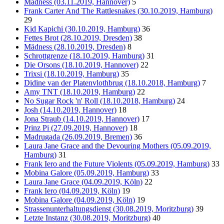
Mädness (03.11.2019, Hannover)
5
Frank Carter And The Rattlesnakes (30.10.2019, Hamburg)
29
Kid Kapichi (30.10.2019, Hamburg)
36
Fettes Brot (28.10.2019, Dresden)
38
Mädness (28.10.2019, Dresden)
8
Schrottgrenze (18.10.2019, Hamburg)
31
Die Orsons (18.10.2019, Hannover)
22
Trixsi (18.10.2019, Hamburg)
35
Didine van der Platenvlothbrug (18.10.2018, Hamburg)
7
Amy TNT (18.10.2019, Hamburg)
22
No Sugar Rock 'n' Roll (18.10.2018, Hamburg)
24
Josh (14.10.2019, Hannover)
18
Jona Straub (14.10.2019, Hannover)
17
Prinz Pi (27.09.2019, Hannover)
18
Madrugada (26.09.2019, Bremen)
36
Laura Jane Grace and the Devouring Mothers (05.09.2019,
Hamburg)
31
Frank Iero and the Future Violents (05.09.2019, Hamburg)
33
Mobina Galore (05.09.2019, Hamburg)
33
Laura Jane Grace (04.09.2019, Köln)
22
Frank Iero (04.09.2019, Köln)
19
Mobina Galore (04.09.2019, Köln)
19
Strassenunterhaltungsdienst (30.08.2019, Moritzburg)
39
Letzte Instanz (30.08.2019, Moritzburg)
40