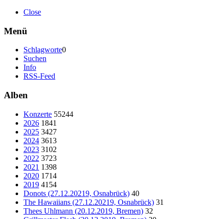
Close
Menü
Schlagworte
0
Suchen
Info
RSS-Feed
Alben
Konzerte
55244
2026
1841
2025
3427
2024
3613
2023
3102
2022
3723
2021
1398
2020
1714
2019
4154
Donots (27.12.20219, Osnabrück)
40
The Hawaiians (27.12.20219, Osnabrück)
31
Thees Uhlmann (20.12.2019, Bremen)
32