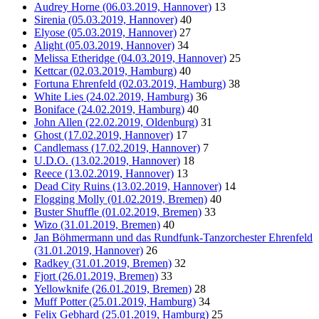
Audrey Horne (06.03.2019, Hannover)
13
Sirenia (05.03.2019, Hannover)
40
Elyose (05.03.2019, Hannover)
27
Alight (05.03.2019, Hannover)
34
Melissa Etheridge (04.03.2019, Hannover)
25
Kettcar (02.03.2019, Hamburg)
40
Fortuna Ehrenfeld (02.03.2019, Hamburg)
38
White Lies (24.02.2019, Hamburg)
36
Boniface (24.02.2019, Hamburg)
40
John Allen (22.02.2019, Oldenburg)
31
Ghost (17.02.2019, Hannover)
17
Candlemass (17.02.2019, Hannover)
7
U.D.O. (13.02.2019, Hannover)
18
Reece (13.02.2019, Hannover)
13
Dead City Ruins (13.02.2019, Hannover)
14
Flogging Molly (01.02.2019, Bremen)
40
Buster Shuffle (01.02.2019, Bremen)
33
Wizo (31.01.2019, Bremen)
40
Jan Böhmermann und das Rundfunk-Tanzorchester Ehrenfeld
(31.01.2019, Hannover)
26
Radkey (31.01.2019, Bremen)
32
Fjort (26.01.2019, Bremen)
33
Yellowknife (26.01.2019, Bremen)
28
Muff Potter (25.01.2019, Hamburg)
34
Felix Gebhard (25.01.2019, Hamburg)
25