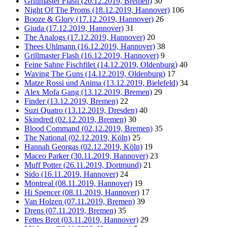
Grillmaster Flash (20.12.2019, Bremen)
30
Night Of The Proms (18.12.2019, Hannover)
106
Booze & Glory (17.12.2019, Hannover)
26
Giuda (17.12.2019, Hannover)
31
The Analogs (17.12.2019, Hannover)
20
Thees Uhlmann (16.12.2019, Hannover)
38
Grillmaster Flash (16.12.2019, Hannover)
9
Feine Sahne Fischfilet (14.12.2019, Oldenburg)
40
Waving The Guns (14.12.2019, Oldenburg)
17
Matze Rossi und Anima (13.12.2019, Bielefeld)
34
Alex Mofa Gang (13.12.2019, Bremen)
29
Finder (13.12.2019, Bremen)
22
Suzi Quatro (13.12.2019, Dresden)
40
Skindred (02.12.2019, Bremen)
30
Blood Command (02.12.2019, Bremen)
35
The National (02.12.2019, Köln)
25
Hannah Georgas (02.12.2019, Köln)
19
Maceo Parker (30.11.2019, Hannover)
23
Muff Potter (26.11.2019, Dortmund)
21
Sido (16.11.2019, Hannover)
24
Montreal (08.11.2019, Hannover)
19
Hi Spencer (08.11.2019, Hannover)
17
Van Holzen (07.11.2019, Bremen)
39
Drens (07.11.2019, Bremen)
35
Fettes Brot (03.11.2019, Hannover)
29