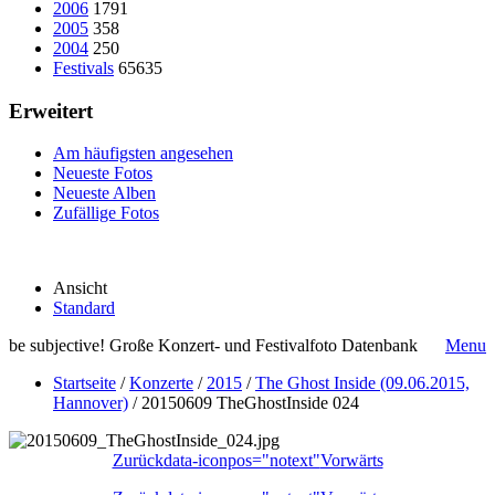
2006
1791
2005
358
2004
250
Festivals
65635
Erweitert
Am häufigsten angesehen
Neueste Fotos
Neueste Alben
Zufällige Fotos
Ansicht
Standard
be subjective! Große Konzert- und Festivalfoto Datenbank
Menu
Startseite
/
Konzerte
/
2015
/
The Ghost Inside (09.06.2015,
Hannover)
/
20150609 TheGhostInside 024
Zurück
data-iconpos="notext"
Vorwärts