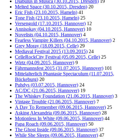
Diabulus in Musica (30.10.2015, Dresden)
19
Melted Space (30.10.2015, Dresden)
20
Eric Fish (23.10.2015, Hameln)
41
Tone Fish (23.10.2015, Hameln)
25
Versengold (17.10.2015, Hannover)
12
Annisokay (04.10.2015, Hannover)
10
Novelists (04.10.2015, Hannover)
4
Fearless Vampire Killers (04.10.2015, Hannover)
2
Grey Moray (18.09.2015, Celle)
29
Mediaval Festival 2015 (13.09.2015)
24
CelleRockCity Festival (05.09.2015, Celle)
25
Wirtz (04.09.2015, Hannover)
9
Fährmannsfest 2015 (31.07.2015, Hannover)
101
Mittelalterlich Phantasie Spectaculum (11.07.2015,
Bückeburg)
20
Puhdys (03.07.2015, Hannover)
24
AC/DC (21.06.2015, Hannover)
19
The Whiskey Foundation (21.06.2015, Hannover)
3
Vintage Trouble (21.06.2015, Hannover)
7
A Day To Remember (09.06.2015, Hannover)
25
Asking Alexandria (09.06.2015, Hannover)
28
Motionless In White (09.06.2015, Hannover)
44
Papa Roach (09.06.2015, Hannover)
50
The Ghost Inside (09.06.2015, Hannover)
37
While She Sleeps (09.06.2015, Hannover)
47