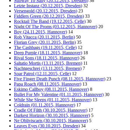
Subway To Sally (20.12.2015, Dresden)
36
Letzte Instanz (20.12.2015, Dresden)
32
Versengold (20.12.2015, Dresden)
23
Fiddlers Green (20.12.2015, Dresden)
33
Rocktail The Band (19.12.2015, Celle)
30
Night Of The Proms (03.12.2015, Hannover)
20
Boy (24.11.2015, Hannover)
14
Rob Vitacca (20.11.2015, Berlin)
50
Florian Grey (20.11.2015, Berlin)
35
The Cashbags (19.11.2015, Celle)
12
Deep Purple (18.11.2015, Hannover)
18
Rival Sons (18.11.2015, Hannover)
26
Saltatio Mortis (13.11.2015, Bremen)
11
Nachtgeschrei (13.11.2015, Bremen)
7
Soar Patrol (12.11.2015, Celle)
12
Five Finger Death Punch (08.11.2015, Hannover)
23
Papa Roach (08.11.2015, Hannover)
13
Eskimo Callboy (08.11.2015, Hannover)
8
Bullet For My Valentine (01.11.2015, Hannover)
30
While She Sleeps (01.11.2015, Hannover)
13
Coldrain (01.11.2015, Hannover)
17
Cradle Of Filth (30.10.2015, Hannover)
17
Darkest Horizon (30.10.2015, Hannover)
5
Ne Obliviscaris (30.10.2015, Hannover)
5
Leaves Eyes (30.10.2015, Dresden)
34