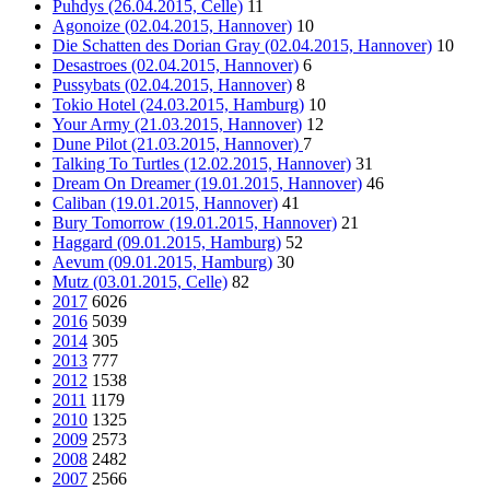
Puhdys (26.04.2015, Celle)
11
Agonoize (02.04.2015, Hannover)
10
Die Schatten des Dorian Gray (02.04.2015, Hannover)
10
Desastroes (02.04.2015, Hannover)
6
Pussybats (02.04.2015, Hannover)
8
Tokio Hotel (24.03.2015, Hamburg)
10
Your Army (21.03.2015, Hannover)
12
Dune Pilot (21.03.2015, Hannover)
7
Talking To Turtles (12.02.2015, Hannover)
31
Dream On Dreamer (19.01.2015, Hannover)
46
Caliban (19.01.2015, Hannover)
41
Bury Tomorrow (19.01.2015, Hannover)
21
Haggard (09.01.2015, Hamburg)
52
Aevum (09.01.2015, Hamburg)
30
Mutz (03.01.2015, Celle)
82
2017
6026
2016
5039
2014
305
2013
777
2012
1538
2011
1179
2010
1325
2009
2573
2008
2482
2007
2566