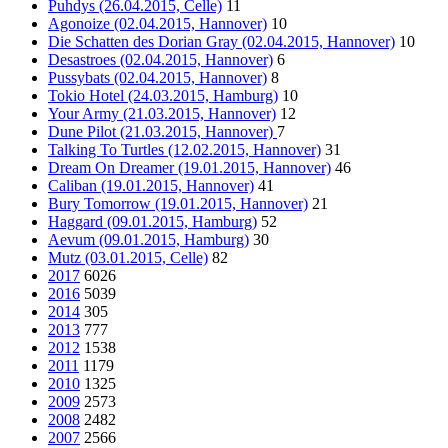
Puhdys (26.04.2015, Celle)
11
Agonoize (02.04.2015, Hannover)
10
Die Schatten des Dorian Gray (02.04.2015, Hannover)
10
Desastroes (02.04.2015, Hannover)
6
Pussybats (02.04.2015, Hannover)
8
Tokio Hotel (24.03.2015, Hamburg)
10
Your Army (21.03.2015, Hannover)
12
Dune Pilot (21.03.2015, Hannover)
7
Talking To Turtles (12.02.2015, Hannover)
31
Dream On Dreamer (19.01.2015, Hannover)
46
Caliban (19.01.2015, Hannover)
41
Bury Tomorrow (19.01.2015, Hannover)
21
Haggard (09.01.2015, Hamburg)
52
Aevum (09.01.2015, Hamburg)
30
Mutz (03.01.2015, Celle)
82
2017
6026
2016
5039
2014
305
2013
777
2012
1538
2011
1179
2010
1325
2009
2573
2008
2482
2007
2566