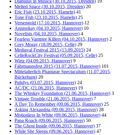
Diabulus in Musica (30.10.2015, Dresden)
19
Melted Space (30.10.2015, Dresden)
20
Eric Fish (23.10.2015, Hameln)
41
Tone Fish (23.10.2015, Hameln)
25
Versengold (17.10.2015, Hannover)
12
Annisokay (04.10.2015, Hannover)
10
Novelists (04.10.2015, Hannover)
4
Fearless Vampire Killers (04.10.2015, Hannover)
2
Grey Moray (18.09.2015, Celle)
29
Mediaval Festival 2015 (13.09.2015)
24
CelleRockCity Festival (05.09.2015, Celle)
25
Wirtz (04.09.2015, Hannover)
9
Fährmannsfest 2015 (31.07.2015, Hannover)
101
Mittelalterlich Phantasie Spectaculum (11.07.2015,
Bückeburg)
20
Puhdys (03.07.2015, Hannover)
24
AC/DC (21.06.2015, Hannover)
19
The Whiskey Foundation (21.06.2015, Hannover)
3
Vintage Trouble (21.06.2015, Hannover)
7
A Day To Remember (09.06.2015, Hannover)
25
Asking Alexandria (09.06.2015, Hannover)
28
Motionless In White (09.06.2015, Hannover)
44
Papa Roach (09.06.2015, Hannover)
50
The Ghost Inside (09.06.2015, Hannover)
37
While She Sleeps (09.06.2015, Hannover)
47