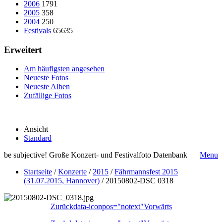
2006
1791
2005
358
2004
250
Festivals
65635
Erweitert
Am häufigsten angesehen
Neueste Fotos
Neueste Alben
Zufällige Fotos
Ansicht
Standard
be subjective! Große Konzert- und Festivalfoto Datenbank
Menu
Startseite
/
Konzerte
/
2015
/
Fährmannsfest 2015
(31.07.2015, Hannover)
/
20150802-DSC 0318
Zurück
data-iconpos="notext"
Vorwärts