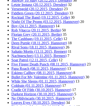
Subway To Sally (20.12.2015, Dresden)
36
Letzte Instanz (20.12.2015, Dresden)
32
Versengold (20.12.2015, Dresden)
23
Fiddlers Green (20.12.2015, Dresden)
33
Rocktail The Band (19.12.2015, Celle)
30
Night Of The Proms (03.12.2015, Hannover)
20
Boy (24.11.2015, Hannover)
14
Rob Vitacca (20.11.2015, Berlin)
50
Florian Grey (20.11.2015, Berlin)
35
The Cashbags (19.11.2015, Celle)
12
Deep Purple (18.11.2015, Hannover)
18
Rival Sons (18.11.2015, Hannover)
26
Saltatio Mortis (13.11.2015, Bremen)
11
Nachtgeschrei (13.11.2015, Bremen)
7
Soar Patrol (12.11.2015, Celle)
12
Five Finger Death Punch (08.11.2015, Hannover)
23
Papa Roach (08.11.2015, Hannover)
13
Eskimo Callboy (08.11.2015, Hannover)
8
Bullet For My Valentine (01.11.2015, Hannover)
30
While She Sleeps (01.11.2015, Hannover)
13
Coldrain (01.11.2015, Hannover)
17
Cradle Of Filth (30.10.2015, Hannover)
17
Darkest Horizon (30.10.2015, Hannover)
5
Ne Obliviscaris (30.10.2015, Hannover)
5
Leaves Eyes (30.10.2015, Dresden)
34