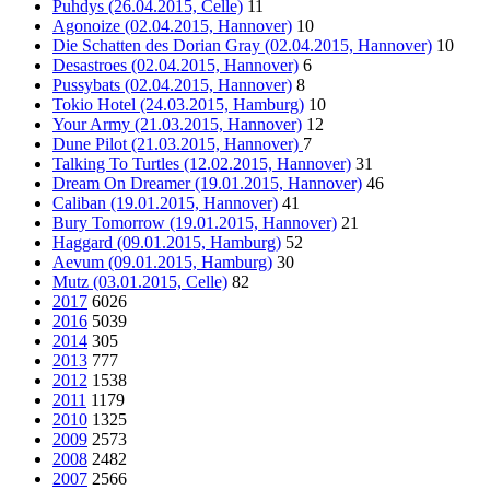
Puhdys (26.04.2015, Celle)
11
Agonoize (02.04.2015, Hannover)
10
Die Schatten des Dorian Gray (02.04.2015, Hannover)
10
Desastroes (02.04.2015, Hannover)
6
Pussybats (02.04.2015, Hannover)
8
Tokio Hotel (24.03.2015, Hamburg)
10
Your Army (21.03.2015, Hannover)
12
Dune Pilot (21.03.2015, Hannover)
7
Talking To Turtles (12.02.2015, Hannover)
31
Dream On Dreamer (19.01.2015, Hannover)
46
Caliban (19.01.2015, Hannover)
41
Bury Tomorrow (19.01.2015, Hannover)
21
Haggard (09.01.2015, Hamburg)
52
Aevum (09.01.2015, Hamburg)
30
Mutz (03.01.2015, Celle)
82
2017
6026
2016
5039
2014
305
2013
777
2012
1538
2011
1179
2010
1325
2009
2573
2008
2482
2007
2566