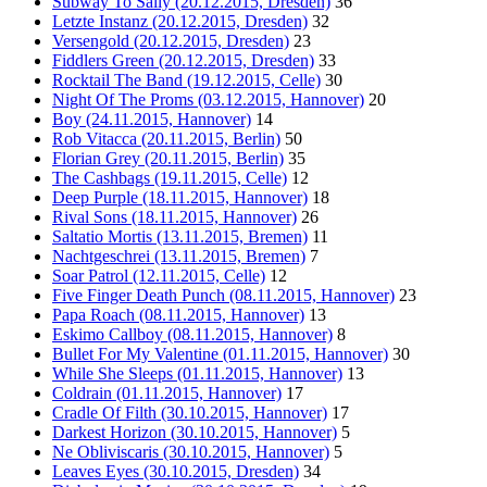
Subway To Sally (20.12.2015, Dresden)
36
Letzte Instanz (20.12.2015, Dresden)
32
Versengold (20.12.2015, Dresden)
23
Fiddlers Green (20.12.2015, Dresden)
33
Rocktail The Band (19.12.2015, Celle)
30
Night Of The Proms (03.12.2015, Hannover)
20
Boy (24.11.2015, Hannover)
14
Rob Vitacca (20.11.2015, Berlin)
50
Florian Grey (20.11.2015, Berlin)
35
The Cashbags (19.11.2015, Celle)
12
Deep Purple (18.11.2015, Hannover)
18
Rival Sons (18.11.2015, Hannover)
26
Saltatio Mortis (13.11.2015, Bremen)
11
Nachtgeschrei (13.11.2015, Bremen)
7
Soar Patrol (12.11.2015, Celle)
12
Five Finger Death Punch (08.11.2015, Hannover)
23
Papa Roach (08.11.2015, Hannover)
13
Eskimo Callboy (08.11.2015, Hannover)
8
Bullet For My Valentine (01.11.2015, Hannover)
30
While She Sleeps (01.11.2015, Hannover)
13
Coldrain (01.11.2015, Hannover)
17
Cradle Of Filth (30.10.2015, Hannover)
17
Darkest Horizon (30.10.2015, Hannover)
5
Ne Obliviscaris (30.10.2015, Hannover)
5
Leaves Eyes (30.10.2015, Dresden)
34