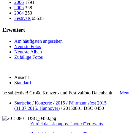
2006
1791
2005
358
2004
250
Festivals
65635
Erweitert
Am häufigsten angesehen
Neueste Fotos
Neueste Alben
Zufällige Fotos
Ansicht
Standard
be subjective! Große Konzert- und Festivalfoto Datenbank
Menu
Startseite
/
Konzerte
/
2015
/
Fährmannsfest 2015
(31.07.2015, Hannover)
/
20150801-DSC 0450
Zurück
data-iconpos="notext"
Vorwärts