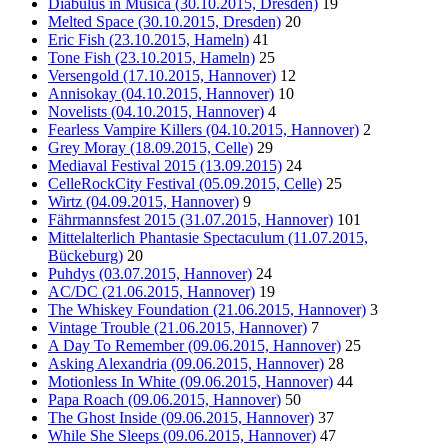
Diabulus in Musica (30.10.2015, Dresden)
19
Melted Space (30.10.2015, Dresden)
20
Eric Fish (23.10.2015, Hameln)
41
Tone Fish (23.10.2015, Hameln)
25
Versengold (17.10.2015, Hannover)
12
Annisokay (04.10.2015, Hannover)
10
Novelists (04.10.2015, Hannover)
4
Fearless Vampire Killers (04.10.2015, Hannover)
2
Grey Moray (18.09.2015, Celle)
29
Mediaval Festival 2015 (13.09.2015)
24
CelleRockCity Festival (05.09.2015, Celle)
25
Wirtz (04.09.2015, Hannover)
9
Fährmannsfest 2015 (31.07.2015, Hannover)
101
Mittelalterlich Phantasie Spectaculum (11.07.2015,
Bückeburg)
20
Puhdys (03.07.2015, Hannover)
24
AC/DC (21.06.2015, Hannover)
19
The Whiskey Foundation (21.06.2015, Hannover)
3
Vintage Trouble (21.06.2015, Hannover)
7
A Day To Remember (09.06.2015, Hannover)
25
Asking Alexandria (09.06.2015, Hannover)
28
Motionless In White (09.06.2015, Hannover)
44
Papa Roach (09.06.2015, Hannover)
50
The Ghost Inside (09.06.2015, Hannover)
37
While She Sleeps (09.06.2015, Hannover)
47