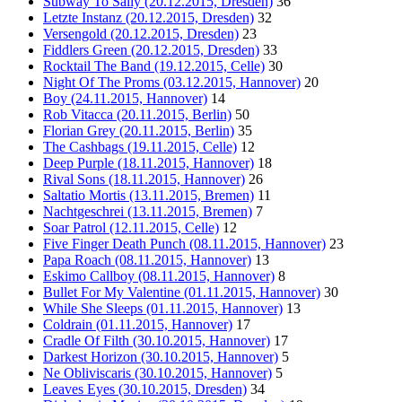
Subway To Sally (20.12.2015, Dresden)
36
Letzte Instanz (20.12.2015, Dresden)
32
Versengold (20.12.2015, Dresden)
23
Fiddlers Green (20.12.2015, Dresden)
33
Rocktail The Band (19.12.2015, Celle)
30
Night Of The Proms (03.12.2015, Hannover)
20
Boy (24.11.2015, Hannover)
14
Rob Vitacca (20.11.2015, Berlin)
50
Florian Grey (20.11.2015, Berlin)
35
The Cashbags (19.11.2015, Celle)
12
Deep Purple (18.11.2015, Hannover)
18
Rival Sons (18.11.2015, Hannover)
26
Saltatio Mortis (13.11.2015, Bremen)
11
Nachtgeschrei (13.11.2015, Bremen)
7
Soar Patrol (12.11.2015, Celle)
12
Five Finger Death Punch (08.11.2015, Hannover)
23
Papa Roach (08.11.2015, Hannover)
13
Eskimo Callboy (08.11.2015, Hannover)
8
Bullet For My Valentine (01.11.2015, Hannover)
30
While She Sleeps (01.11.2015, Hannover)
13
Coldrain (01.11.2015, Hannover)
17
Cradle Of Filth (30.10.2015, Hannover)
17
Darkest Horizon (30.10.2015, Hannover)
5
Ne Obliviscaris (30.10.2015, Hannover)
5
Leaves Eyes (30.10.2015, Dresden)
34