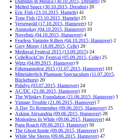
Diabulus in Musica (30.10.2015, Dresden)
19
Melted Space (30.10.2015, Dresden)
20
Eric Fish (23.10.2015, Hameln)
41
Tone Fish (23.10.2015, Hameln)
25
Versengold (17.10.2015, Hannover)
12
Annisokay (04.10.2015, Hannover)
10
Novelists (04.10.2015, Hannover)
4
Fearless Vampire Killers (04.10.2015, Hannover)
2
Grey Moray (18.09.2015, Celle)
29
Mediaval Festival 2015 (13.09.2015)
24
CelleRockCity Festival (05.09.2015, Celle)
25
Wirtz (04.09.2015, Hannover)
9
Fährmannsfest 2015 (31.07.2015, Hannover)
101
Mittelalterlich Phantasie Spectaculum (11.07.2015,
Bückeburg)
20
Puhdys (03.07.2015, Hannover)
24
AC/DC (21.06.2015, Hannover)
19
The Whiskey Foundation (21.06.2015, Hannover)
3
Vintage Trouble (21.06.2015, Hannover)
7
A Day To Remember (09.06.2015, Hannover)
25
Asking Alexandria (09.06.2015, Hannover)
28
Motionless In White (09.06.2015, Hannover)
44
Papa Roach (09.06.2015, Hannover)
50
The Ghost Inside (09.06.2015, Hannover)
37
While She Sleeps (09.06.2015, Hannover)
47