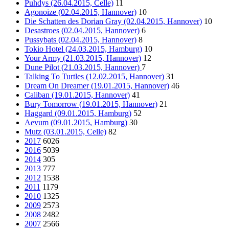
Puhdys (26.04.2015, Celle)
11
Agonoize (02.04.2015, Hannover)
10
Die Schatten des Dorian Gray (02.04.2015, Hannover)
10
Desastroes (02.04.2015, Hannover)
6
Pussybats (02.04.2015, Hannover)
8
Tokio Hotel (24.03.2015, Hamburg)
10
Your Army (21.03.2015, Hannover)
12
Dune Pilot (21.03.2015, Hannover)
7
Talking To Turtles (12.02.2015, Hannover)
31
Dream On Dreamer (19.01.2015, Hannover)
46
Caliban (19.01.2015, Hannover)
41
Bury Tomorrow (19.01.2015, Hannover)
21
Haggard (09.01.2015, Hamburg)
52
Aevum (09.01.2015, Hamburg)
30
Mutz (03.01.2015, Celle)
82
2017
6026
2016
5039
2014
305
2013
777
2012
1538
2011
1179
2010
1325
2009
2573
2008
2482
2007
2566