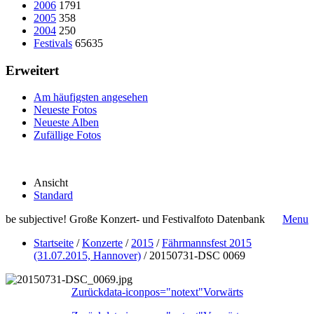
2006
1791
2005
358
2004
250
Festivals
65635
Erweitert
Am häufigsten angesehen
Neueste Fotos
Neueste Alben
Zufällige Fotos
Ansicht
Standard
be subjective! Große Konzert- und Festivalfoto Datenbank
Menu
Startseite
/
Konzerte
/
2015
/
Fährmannsfest 2015
(31.07.2015, Hannover)
/
20150731-DSC 0069
Zurück
data-iconpos="notext"
Vorwärts