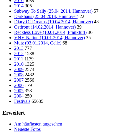
2016
5039
2014
305
Subway To Sally (25.04.2014, Hannover)
57
Darkhaus (25.04.2014, Hannover)
22
Diary Of Dreams (10.04.2014, Hannover)
48
Ostfront (14.02.2014, Hannover)
39
Reckless Love (10.01.2014, Frankfurt)
36
VNV Nation (10.01.2014, Hannover)
35
Mutz (03.01.2014, Celle)
68
2013
777
2012
1538
2011
1179
2010
1325
2009
2573
2008
2482
2007
2566
2006
1791
2005
358
2004
250
Festivals
65635
Erweitert
Am häufigsten angesehen
Neueste Fotos