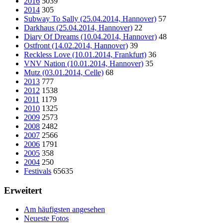
2016
5039
2014
305
Subway To Sally (25.04.2014, Hannover)
57
Darkhaus (25.04.2014, Hannover)
22
Diary Of Dreams (10.04.2014, Hannover)
48
Ostfront (14.02.2014, Hannover)
39
Reckless Love (10.01.2014, Frankfurt)
36
VNV Nation (10.01.2014, Hannover)
35
Mutz (03.01.2014, Celle)
68
2013
777
2012
1538
2011
1179
2010
1325
2009
2573
2008
2482
2007
2566
2006
1791
2005
358
2004
250
Festivals
65635
Erweitert
Am häufigsten angesehen
Neueste Fotos