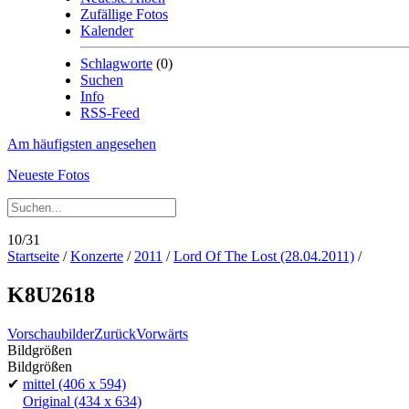
Zufällige Fotos
Kalender
Schlagworte
(0)
Suchen
Info
RSS-Feed
Am häufigsten angesehen
Neueste Fotos
10/31
Startseite
/
Konzerte
/
2011
/
Lord Of The Lost (28.04.2011)
/
K8U2618
Vorschaubilder
Zurück
Vorwärts
Bildgrößen
Bildgrößen
✔
mittel
(406 x 594)
Original
(434 x 634)