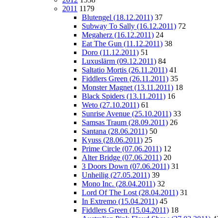
2011
1179
Blutengel (18.12.2011)
37
Subway To Sally (16.12.2011)
72
Megaherz (16.12.2011)
24
Eat The Gun (11.12.2011)
38
Doro (11.12.2011)
51
Luxuslärm (09.12.2011)
84
Saltatio Mortis (26.11.2011)
41
Fiddlers Green (26.11.2011)
35
Monster Magnet (13.11.2011)
18
Black Spiders (13.11.2011)
16
Weto (27.10.2011)
61
Sunrise Avenue (25.10.2011)
33
Samsas Traum (28.09.2011)
26
Santana (28.06.2011)
50
Kyuss (28.06.2011)
25
Prime Circle (07.06.2011)
12
Alter Bridge (07.06.2011)
20
3 Doors Down (07.06.2011)
31
Unheilig (27.05.2011)
39
Mono Inc. (28.04.2011)
32
Lord Of The Lost (28.04.2011)
31
In Extremo (15.04.2011)
45
Fiddlers Green (15.04.2011)
18