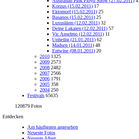
Australian Pink Floyd Show (27.02.2011)
4
Korzus (15.02.2011)
17
Ektomorf (15.02.2011)
25
Basanos (15.02.2011)
25
Luxuslärm (12.02.2011)
32
Deine Lakaien (12.02.2011)
57
Vic Anselmo (12.02.2011)
11
Unheilig (21.01.2011)
62
Madsen (14.01.2011)
48
Entwine (08.01.2011)
20
2010
1325
2009
2573
2008
2482
2007
2566
2006
1791
2005
358
2004
250
Festivals
65635
120879 Fotos
Entdecken
Am häufigsten angesehen
Neueste Fotos
Neueste Alben