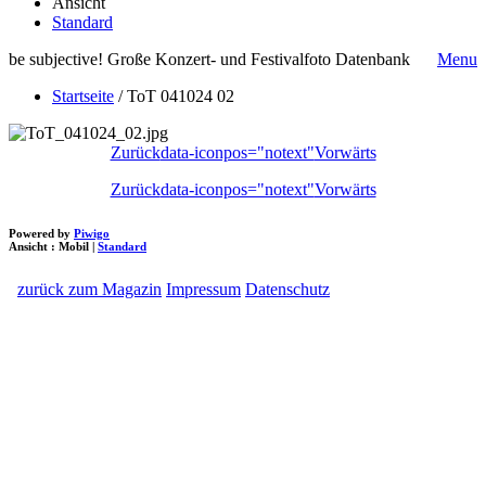
Ansicht
Standard
be subjective! Große Konzert- und Festivalfoto Datenbank
Menu
Startseite
/
ToT 041024 02
Zurück
data-iconpos="notext"
Vorwärts
Zurück
data-iconpos="notext"
Vorwärts
Powered by
Piwigo
Ansicht :
Mobil
|
Standard
zurück zum Magazin
Impressum
Datenschutz