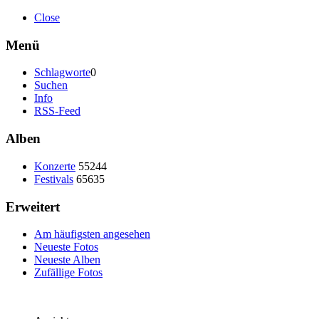
Close
Menü
Schlagworte
0
Suchen
Info
RSS-Feed
Alben
Konzerte
55244
Festivals
65635
Erweitert
Am häufigsten angesehen
Neueste Fotos
Neueste Alben
Zufällige Fotos