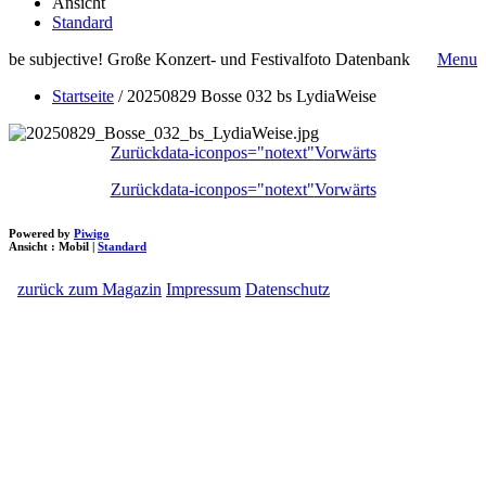
Ansicht
Standard
be subjective! Große Konzert- und Festivalfoto Datenbank
Menu
Startseite
/
20250829 Bosse 032 bs LydiaWeise
Zurück
data-iconpos="notext"
Vorwärts
Zurück
data-iconpos="notext"
Vorwärts
Powered by
Piwigo
Ansicht :
Mobil
|
Standard
zurück zum Magazin
Impressum
Datenschutz