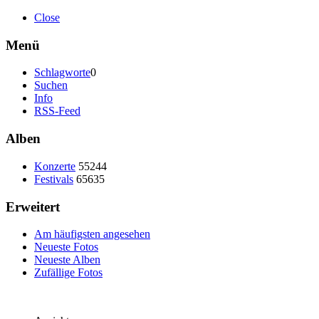
Close
Menü
Schlagworte
0
Suchen
Info
RSS-Feed
Alben
Konzerte
55244
Festivals
65635
Erweitert
Am häufigsten angesehen
Neueste Fotos
Neueste Alben
Zufällige Fotos